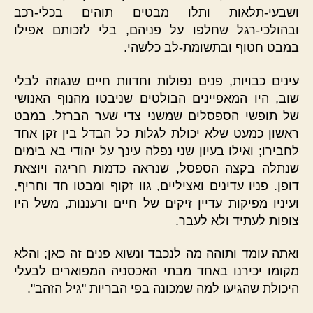
ושבעי-תלאות ותלו מבטים תוהים בכלי-רכב
ובהולכי-רגל שחלפו על פניהם, בלי לזכותם אפילו
במבט חטוף ובתשומת-לב כלשהי.
עינים כבויות, פנים נפולות וחדוות חיים שנגוזה לבלי
שוב, היו המאפיינים הבולטים שניבטו מהנוף האנושי
של תופשי הספסלים שמשני צדי שער הברזל. במבט
ראשון כמעט שלא יכולת לגלות כל הבדל בין זקן אחד
לחבירו; ואילו בעיון שני נפלה עינך על יהודי בא בימים
שנתלה בקצה הספסל, שנראה כדמות חריגה ויוצאת
דופן. פניו עדינים ואציליים, גוו זקוף ומבטו חד וחריף,
ועיניו מפיקות עדיין זיקים של חיים ורעננות, משל היו
צופות לעתיד ולא לעבר.
ואתה עומד ותוהה מה לנכבד ונשוא פנים זה כאן; והלא
מקומו יכירנו באחד מבתי האכסניה המפוארים לבעלי
היכולת שהגיעו למה שמכונה בפי הבריות "גיל הזהב".