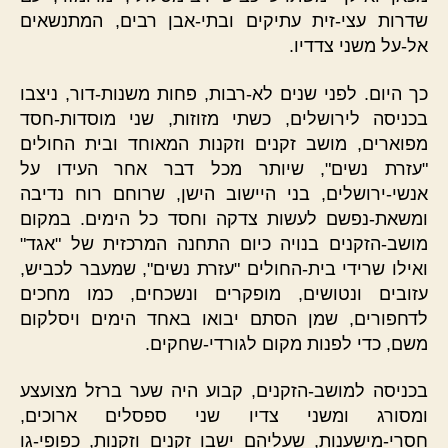
שדרות עצי-זית עתיקים ובתי-אבן רבים, המתנשאים
אל-על משני צדדיו.
כך היום. לפני שנים לא-רבות, פחות משנות-דור, ניצבו
בכניסה לירושלים, כשתי מזוזות, שני מוסדות-חסד
מפוארים, מושב זקנים וזקנות המאוחד ובית החולים
"עזרת נשים", שיותר מכל דבר אחר העידו על
אנשי-ירושלים, בני היישוב הישן, שרוחם רוח נדיבה
ומשאת-נפשם לעשות צדקה וחסד כל הימים. במקום
מושב-הזקנים בנויה כיום התחנה המרכזית של "אגד"
ואילו שרידי בית-החולים "עזרת נשים", שמעבר לכביש,
עזובים ונטושים, מופקרים ונשכחים, כמו מחכים
לדחפורים, שמן הסתם יבואו באחד הימים ויסלקום
משם, כדי לפנות מקום לגורדי-שחקים.
בכניסה למושב-הזקנים, קבוע היה שער ברזל מצועצע
ומסורג ומשני צדיו שני ספסלים ארוכים,
חסרי-מישענות, שעליהם ישבו זקנים וזקנות, כפופי-גו