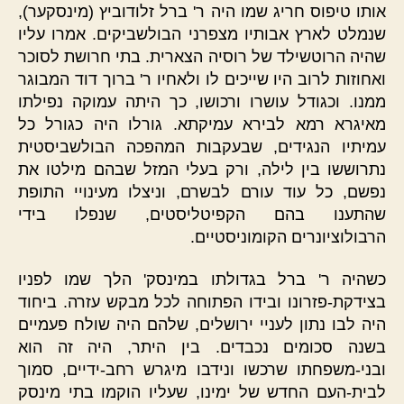
אותו טיפוס חריג שמו היה ר' ברל זלודוביץ (מינסקער),
שנמלט לארץ אבותיו מצפרני הבולשביקים. אמרו עליו
שהיה הרוטשילד של רוסיה הצארית. בתי חרושת לסוכר
ואחוזות לרוב היו שייכים לו ולאחיו ר' ברוך דוד המבוגר
ממנו. וכגודל עושרו ורכושו, כך היתה עמוקה נפילתו
מאיגרא רמא לבירא עמיקתא. גורלו היה כגורל כל
עמיתיו הנגידים, שבעקבות המהפכה הבולשביסטית
נתרוששו בין לילה, ורק בעלי המזל שבהם מילטו את
נפשם, כל עוד עורם לבשרם, וניצלו מעינויי התופת
שהתענו בהם הקפיטליסטים, שנפלו בידי
הרבולוציונרים הקומוניסטיים.
כשהיה ר' ברל בגדולתו במינסק' הלך שמו לפניו
בצידקת-פזרונו ובידו הפתוחה לכל מבקש עזרה. ביחוד
היה לבו נתון לעניי ירושלים, שלהם היה שולח פעמיים
בשנה סכומים נכבדים. בין היתר, היה זה הוא
ובני-משפחתו שרכשו ונידבו מיגרש רחב-ידיים, סמוך
לבית-העם החדש של ימינו, שעליו הוקמו בתי מינסק