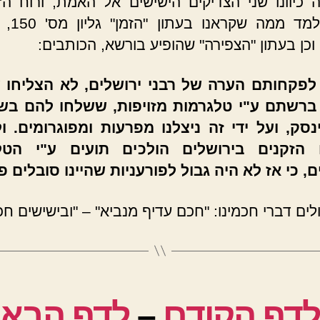
 כיוונו שני הצדיקים הישישים אל האמת, ורוח ה'
בהם, נלמד מ
וכן בעתון "הצפירה" שהופיע בורשא, הכותבים:
לפקחותם הערה של רבני ירושלים, לא הצליחו ש
 ברשתם ע"י טלגרמות מזויפות, ששלחו להם בש
נסק, ועל ידי זה ניצלנו מפרעות ומפוגרומים. ול
 הזקנים בירושלים הולכים תועים ע"י הטל
ם, כי אז לא היה גבול לפורעניות שהיינו סובלים 
לים דברי חכמינו: "חכם עדיף מנביא" – "ובישישים חכ
לדף הקודם
–
לדף הבא 