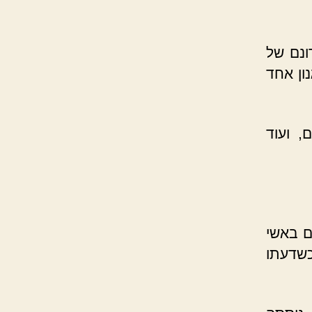
ונם של
ון אחד
, ועוד
ם באשי
כשדעתו