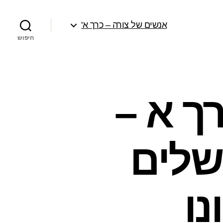
אנשים של צורה – כרך א'
חיפוש
ך א –
ושלים
נו