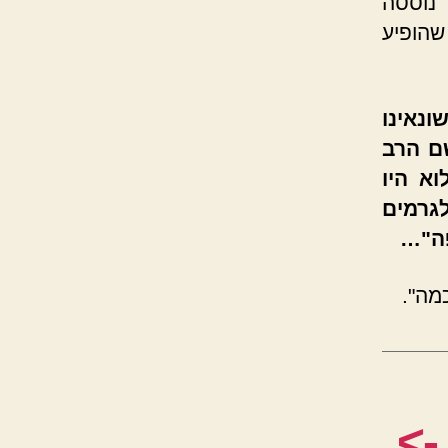
 נוססה
מה שקראנו בעתון "הזמן" גליון מס' 150, שהופיע
ונאינו
ם הרב
וא היו
גרמים
פה"…
מה".
->