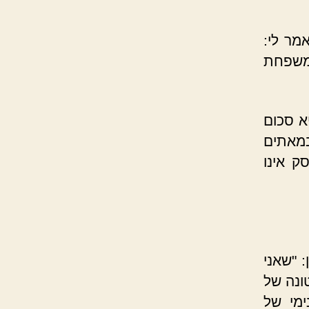
מר לי:
משפחת
א סכום
מאתים
ק אינו
 "שאני
ונה של
ימי של