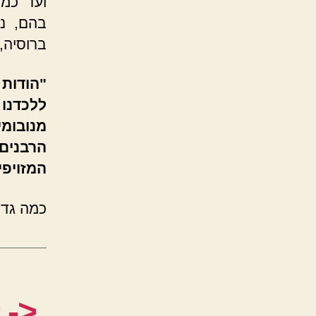
ועד כמה
ברוסיה, 
"הודות 
ללכדנו
מנובומי
הרבנים
המזויפי
כמה גדו
<- 