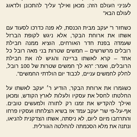
לעניני העולם הזה; מכאן ואילך עליך להתכונן ולדאוג
לעולם הבא"
כשחזר ר' יעקב מבית הכנסת, לא פנה כדרכו לסעוד עם
אשתו את ארוחת הבקר, אלא ניגש לקופת הברזל
שעמדה בפנת חדר האורחים, הוציא ממנה חבילת
רובלים מרשרשים – חמשים שטרות בני מאה רובל כל
אחד – קרא לאשתו בריינה והגיש לה את חבילת
הרובלים, ואמר: "הא לך חמשים שטרות של 100 רובל,
לחלק לחמשים עניים, לכבוד יום הולדתי החמשים".
כשגמרו את ארוחת הבקר, הודיע ר׳ יעקב לאשתו על
החלטתו לחסל את עסקיו ולעלות לארץ הקודש, ומכאן
ואילך להקדיש את זמנו רק לתורה ולמעשים טובים.
אף-על-פי שר' יעקב עמד אז בשיא הצלחתו ועסקיו פרחו
והתרחבו מיום ליום, לא ניסתה, אשתו הצדקנית להניאו,
ונתנה את מלא הסכמתה להחלטה הגורלית.