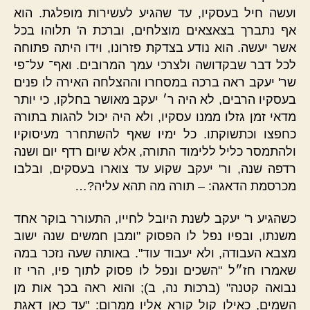
ועשה חיל בעסקיו, עד שהגיע לעשירות מופלגת. הוא
אף נתברך בצאצאים מוצלחים, וברכת ה' תלוהו בכל
אשר יעשה. הוא נודע בצדקת פזרונו, וידו היתה פתוחה
לכל דבר שבקדושה ולצרכי עמך המרובים. ואף־ על־פי
שר' יעקב ראה ברכה במסחרו וההצלחה האירה לו פנים
בעסקיו הרבים, לא היה ר׳ יעקב מאושר בחלקו, כי יותר
מדאי זמן גזלו ממנו עסקיו, ולא היה יכול להגות בתורה
כחפצו וכתשוקתו. כל ימיו שאף להשתחרר מעיסוקיו
ולהתמסר כליל ללימוד התורה, אלא שיום רדף יום ושנה
רדפה שנה, ור' יעקב שקוע עד צוארו בעסקים, ובלבו
מכרסמת הדאגה: – תורה מה תהא עליה?…
כשהגיע ר' יעקב לשנת היובל לחייו, התעורר בוקר אחד
משנתו, ובפיו נפל לו הפסוק "ומבן חמשים שנה ישוב
מצבא העבודה, ולא יעבוד עוד". באותה שעה נזכר במה
שאמרו חז״ל "השכים ונפל לו פסוק לתוך פיו, הרי זו
נבואה קטנה" (ברכות נה, ב); והוא ראה בכך אות מן
השמים, כאילו קול קורא אליו ממרום: "עד כאן דאגת