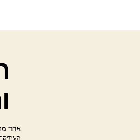
ה
ו
אחד מהמ
העתיקה,