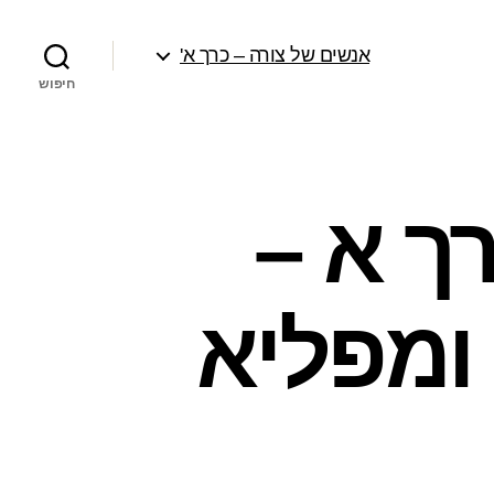
אנשים של צורה – כרך א'
חיפוש
ך א –
 ומפליא