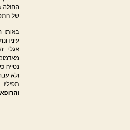
החולה ב
של התפיל
באותו ר
עיניו ו
אגלי זע
מאדמומי
נטייה כ
ולא עבר
תפיליו 
והרופא 