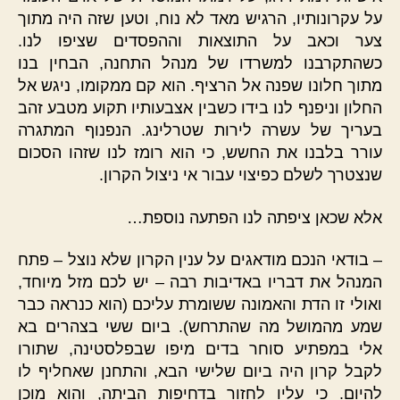
על עקרונותיו, הרגיש מאד לא נוח, וטען שזה היה מתוך
צער וכאב על התוצאות וההפסדים שציפו לנו.
כשהתקרבנו למשרדו של מנהל התחנה, הבחין בנו
מתוך חלונו שפנה אל הרציף. הוא קם ממקומו, ניגש אל
החלון וניפנף לנו בידו כשבין אצבעותיו תקוע מטבע זהב
בעריך של עשרה לירות שטרלינג. הנפנוף המתגרה
עורר בלבנו את החשש, כי הוא רומז לנו שזהו הסכום
שנצטרך לשלם כפיצוי עבור אי ניצול הקרון.
אלא שכאן ציפתה לנו הפתעה נוספת…
– בודאי הנכם מודאגים על ענין הקרון שלא נוצל – פתח
המנהל את דבריו באדיבות רבה – יש לכם מזל מיוחד,
ואולי זו הדת והאמונה ששומרת עליכם (הוא כנראה כבר
שמע מהמושל מה שהתרחש). ביום ששי בצהרים בא
אלי במפתיע סוחר בדים מיפו שבפלסטינה, שתורו
לקבל קרון היה ביום שלישי הבא, והתחנן שאחליף לו
להיום. כי עליו לחזור בדחיפות הביתה, והוא מוכן