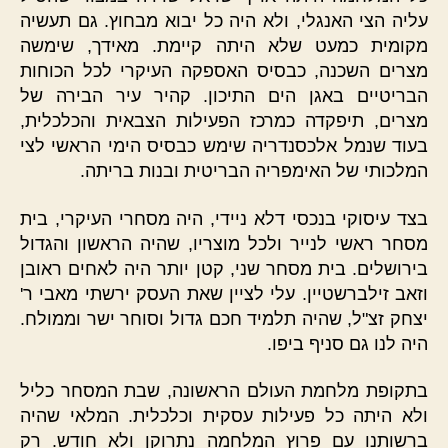
עליה הצי האנגלי, ולא היה כל יבוא מבחוץ. גם תעשיה
מקומית כמעט שלא היתה קיימת. מאידך, שימשה
מצרים השכנה, כבסיס האספקה העיקרי לכל הכוחות
הבריטיים באגן הים התיכון. קהיר עיר הבירה של
מצרים, תיפקדה כמרכז הפעילות הצבאית והכלכלית,
בעוד שנמל אלכסנדריה שימש כבסיס הימי הראשי לצי
המלכותי של האימפריה הבריטית ובנות בריתה.
בצד עיסוקי בנכסי דלא ניידי, היה מסחרי העיקרי, בית
מסחר ראשי לנייר ולכל מוצריו, שהיה הראשון והגדול
בירושלים. בית מסחר שני, קטן יותר היה לאחים ראובן
וזאב זילברשטיין. עלי לציין שאת העסק ירשתי מאבי ר'
יצחק זצ"ל, שהיה תלמיד חכם גדול וסוחר ישר וממולח.
היה לנו גם סניף ביפו.
בתקופת מלחמת העולם הראשונה, שבת המסחר כליל
ולא היתה כל פעילות עסקית וכלכלית. המלאי שהיה
ברשותנו עם פרוץ המלחמה נתרוקן ולא חודש. רק