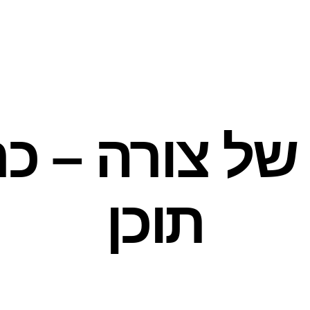
ל צורה – כר
תוכן