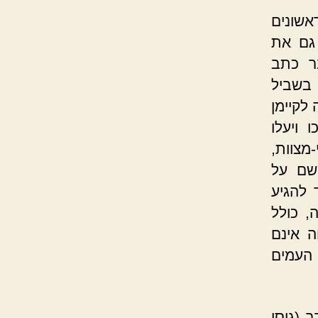
ת
אשונים
מ
 גם את
ש
ר כתב
ב
 בשביל
מ
לקיימן
 ויעלו
ק
צוות,
ש
שם על
ל
 להגיע
מ
, כולל
ע
ה אינם
ל
העמים
ה
/
ל
 (גיסו