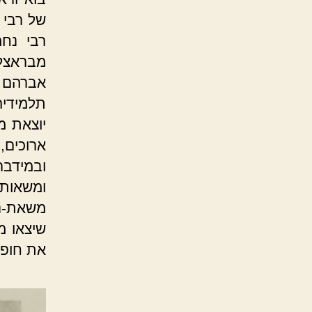
של רבי י
רבי נחמ
מבראצלב
אברהם מ
תלמידיה
יוצאת מ
ארוכים,
ובמידבר
ומשאות 
משאת-נפ
שיצאו מ
את חופי