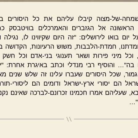
 שמחה-של-מצוה קיבלו עליהם את כל היסורים ב
 הראשונה אל הגזברים והאמרכלים בוויטבסק כת
 יום בואו לירושלים: "זה היום שקיווינו לו, נגילה
דתנו, חמדת-הלבבות, משוש הרעיונות, הקדושה בכ
 וכל מיני פירות ושאר תענוגי בני-אדם וכל חשק 
 בה"… והוסיף רבי מנדלי וכתב באיגרת אחרת: "יו
גמור, שכל היסורים שעברו עלינו זה שלש שנים מאז
ראל הם יסורי ארץ-ישראל ודומים הם ליסורי-תורה 
א, שעליהם אמרו חכמינו זכרונם-לברכה שאינם נקנ
"…