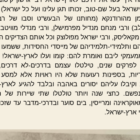
שראל בעל שם-טוב, זכותו תגן עלינו ועל כל ישראל) 
ן מהורודנקא (מחותנו של הבעש"ט וסבו של רב
) ורבי מנחם מנדיל מפרמישלן, ורבי מנדלי מוויטבס
קאליסק, ורבי ישראל מפולוצק וכל אותם הצדיקים ה
ם ותלמידי-תלמידיהם של מייסדי החסידות, ששמעו 
מעמקי ליבם ואומרת להם: קומו ועלו לארץ-ישראל! 
 לפרקים שנים, טילטלו עצמם בדרכים-לא דרכים,
יות, בספינות רעועות שלא היו ראויות אלא למסע
וקיבלו עליהם יסורים באהבה ובלבד להגיע לארץ-
שם. כחצי שנה ויותר טולטלו שתי שיירות של ח
אוקראינה ומרייסין, בים סוער ובדרכי-מדבר עד שזכו
 ארץ-ישראל.