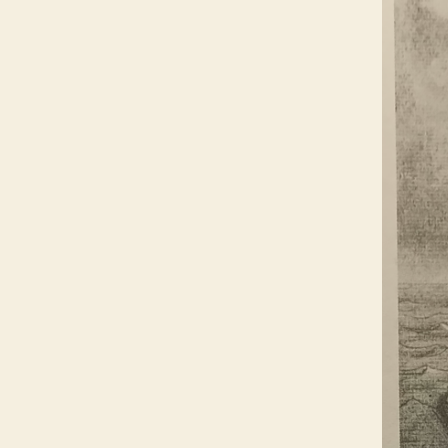
ה
נ
מ
י
ך
ע
ו
צ
מ
ת
ש
מ
ע
.