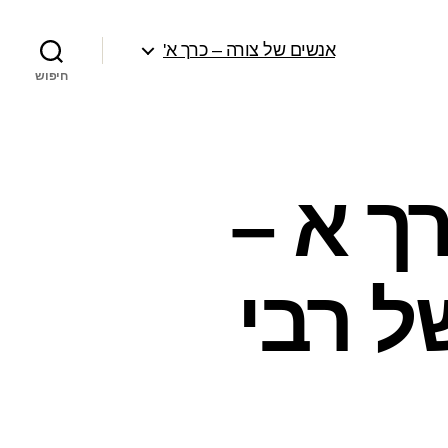
אנשים של צורה – כרך א'
חיפוש
ך א –
של רבי