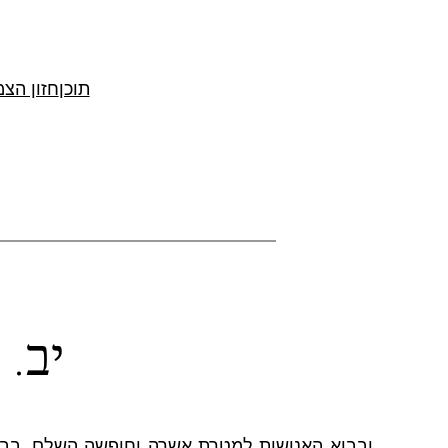
לדלג
לתוכן
תוכן
חזון הצ
יב.
ובבוא האנושות למטרת אשרה וחופשה השלם, בבו