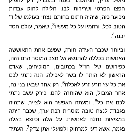
מושל עריץ, המתעמר בעמו ובעבדיו, רק להפיק
חפצו הפרטי ושרירות לבו. חלילה לחוק עבדות
מכוער כזה, שיהיה חתום בחותם נצחי בעולמו של ד'
3
הטוב לכל, ורחמיו על כל מעשיו
, שאמר, עולם חסד
4
יבנה
.
וביותר שכבר העידה תורה, שפעם אחת התאוששה
האנושות בכללה להתנשא אל מצב המוסר הרם הזה,
כפירושם של חז"ל בכתובים, המוכיחים, שאדם
הראשון לא הותר לו בשר לאכילה. הנה נתתי לכם
5
את כל עץ זורע זרע לאכלה
. רק אחר שבאו בני נח,
אחר המבול, הוא שהותרה להם, כירק עשב נתתי
6
לכם את כל
. ומעתה האפשר הוא לצייר, שתהיה
נאבדת לנצח טובה מוסרית רבת ערך, שכבר היתה
במציאות נחלה לאנושות. על אלה וכיוצא באלה
7
נאמר, אשא דעי למרחוק ולפועלי אתן צדק
. העתיד