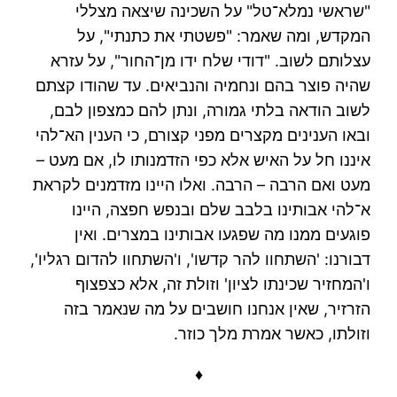
"שראשי נמלא־טל" על השכינה שיצאה מצללי
המקדש, ומה שאמר: "פשטתי את כתנתי", על
עצלותם לשוב. "דודי שלח ידו מן־החור", על עזרא
שהיה פוצר בהם ונחמיה והנביאים. עד שהודו קצתם
לשוב הודאה בלתי גמורה, ונתן להם כמצפון לבם,
ובאו הענינים מקצרים מפני קצורם, כי הענין הא־להי
איננו חל על האיש אלא כפי הזדמנותו לו, אם מעט –
מעט ואם הרבה – הרבה. ואלו היינו מזדמנים לקראת
א־להי אבותינו בלבב שלם ובנפש חפצה, היינו
פוגעים ממנו מה שפגעו אבותינו במצרים. ואין
דבורנו: 'השתחוו להר קדשו', ו'השתחוו להדום רגליו',
ו'המחזיר שכינתו לציון' וזולת זה, אלא כצפצוף
הזרזיר, שאין אנחנו חושבים על מה שנאמר בזה
וזולתו, כאשר אמרת מלך כוזר.
♦