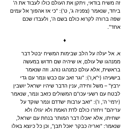
זה משיח בודאי, ויתקן את העולם כולו לעבוד את ה'
ביחד, שנאמר (צפניה ג', ט'): "כי אז אהפוך אל עמים
שפה ברורה לקרוא כולם בשם ה', ולעבדו שכם
אחד".
♦
א. אל יעלה על הלב שבימות המשיח יבטל דבר
ממנהגו של עולם, או שיהיה שם חדוש במעשה
בראשית, אלא עולם כמנהגו נוהג. וזה שנאמר
בישעיהו (י"א,ו'): "וגר זאב עם כבש ונמר עם גדי
ירבץ" – משל וחידה, ענין הדבר שיהיו ישראל יושבין
לבטח עם רשעי עכו"ם המשולים כזאב ונמר, שנאמר
(ירמי' ה', ו'): "זאב ערבות ישדדם ונמר שוקד על
עריהם" ויחזרו כולם לדת האמת ולא יגזלו ולא
ישחיתו, אלא יאכלו דבר המותר בנחת עם ישראל,
שנאמר: "ואריה כבקר יאכל תבן", וכן כל כיוצא באלו