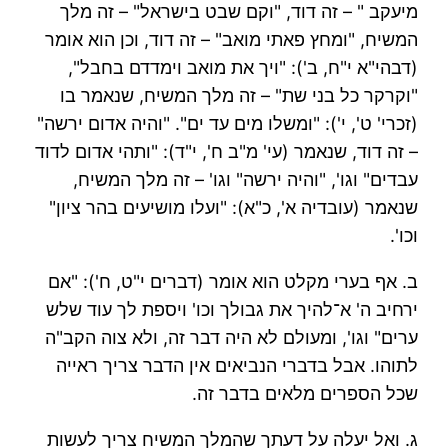
מיעקב " – זה דוד, "וקם שבט בישראל" – זה מלך
המשיח, "ומחץ פאתי מואב" – זה דוד, וכן הוא אומר
(דבהי"א י"ח, ב'): "ויך את מואב וימדדם בחבל",
"וקרקר כל בני שת" – זה מלך המשיח, שנאמר בו
(זכרי' ט', י'): "ומשלו מים עד ים". "והיה אדום ירשה"
– זה דוד, שנאמר (עי' מ"ב ח', י"ד): "ותהי אדום לדוד
עבדים" וגו', "והיה ירשה" וגו' – זה מלך המשיח,
שנאמר (עובדיה א', כ"א): "ועלו מושיעים בהר ציון"
וכו'.
ב. אף בערי מקלט הוא אומר (דברים י"ט, ח'): "אם
ירחיב ה' א־להיך את גבולך וכו' ויספת לך עוד שלש
ערים" וגו', ומעולם לא היה דבר זה, ולא צוה הקב"ה
לתוהו. אבל בדברי הנביאים אין הדבר צריך ראייה
שכל הספרים מלאים בדבר זה.
ג. ואל יעלה על דעתך שהמלך המשיח צריך לעשות