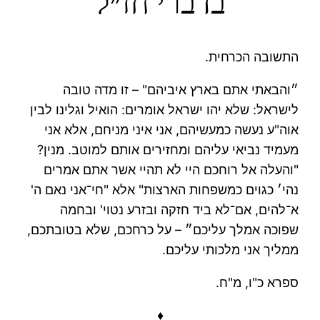
בדברי חז״ל
התשובה הכרחית.
״והבאתי אתם בארץ איביהם" – זו מדה טובה
לישראל: שלא יהו ישראל אומרים: הואיל וגלינו לבין
אוה"ע נעשה כמעשיהם, אני איני מניחם, אלא אני
מעמיד נביאי עליהם ומחזירים אותם למוטב. מנין?
"והעלה אל רוחכם היי לא תהיי אשר אתם אמרים
נהי׳ כגוים כמשפחות הארצות" אלא "חי־אני נאם ה'
א־להים, אם־לא ביד חזקה ובזרע נטוי' ובחמה
שפוכה אמלך עליכם״ – על כרחכם, שלא בטובתכם,
ממליך אני מלכותי עליכם.
ספרא כ"ו, מ"ח.
♦