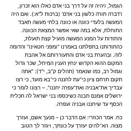
הגמול, ויהיה זה על דרך בני אדם כאלו הוא זכרון,
ו'דברה תורה כלשון בני אדם' (ברכות ל"א:). ואם היה
המעשה בלעדי כוונה או כוונה בלתי מעשה תאבד
התוחלת, אלא במה שאי אפשר המצאת הכוונה.
והתודות על המנע המעשה מועיל קצת תועלת,
כהתודותנו בתפלתנו באמרנו "ומפני חטאינו" והדומה
לזה. ובהערת בני אדם והתעוררותם אל אהבת
המקום ההוא הקדוש ינחץ הענין המיחל, שכר גדול
וגמול רב, כמו שנאמר (תהלים ק"ב, י"ד): "אתה
תקום תרחם ציון כי־עת לחננה כי־בא מועד, כי רצו
עבדיך את־אבניה ואת־עפרה יחננו". – רצונו לומר כי
ירושלים אמנם תבנה כשיכספו בני ישראל לה תכלית
הכסף עד שיחננו אבניה ועפרה.
כח. אמר הכוזרי: אם הדבר כן – מנעך אשם, ועזרך
מצוה. הא־להים יעזרך על כונתך, ויגזר לך הטוב