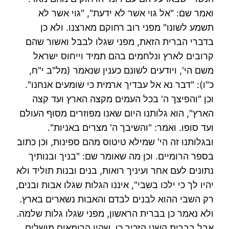
ואמר שם: "אל גוי אשר לא ידעת", "גוי אשר לא
תשמע לשונו" מפני רוב רחוקם מארצנו. ולא כן
בדברי הברית הזאת, מפני שגלו לבבל ואשור שהם
קרובים לארץ ונלחמים בהם תמיד וייחוס ישראל
משם הי', ויודעים לשונם כענין שנאמר (מל"ב י"ח,
כ"ו): "דבר נא אל עבדיך ארמית כי שומעים אנחנו".
וכן "והפיצך ה' בכל העמים מקצה הארץ ועד קצה
הארץ", הוא גלותנו היום שאנו מפוזרים מסוף העולם
ועד סופו. ואמר: "והשיבך ה' מצרים באניות".
ובגלותנו זה הי' שמילא טיטוס מהם ספינות, וכן כתוב
בספר הרומיים. וכן מה שאומר שם: "בניך ובנותיך
נתונים לעם אחר ועיניך רואות, בנים ובנות תוליד ולא
יהיו לך כי ילכו בשבי", איננו הגלות שגלו אבות ובנים,
רק השבי ההוא לבנים לבדם והאבות נשארים בארץ.
ולא נאמר כן בברית הראשון, מפני שגלו גלות שלמה.
אבל בברית השני הזכיר כן, שהיו הרומאים מושלים