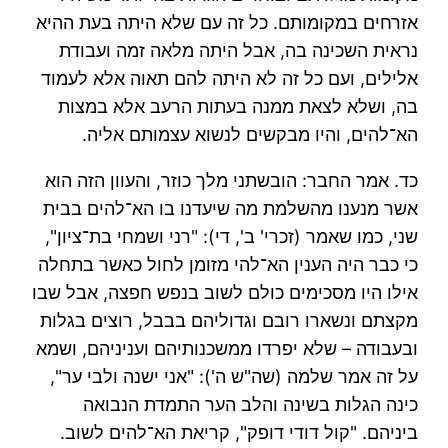
אזרחים במקומותם. כל זה עם שלא היתה בעת ההיא
נראית השכינה בה, אבל היתה מלאה זמה ועבודת
אלילים, ועם כל זה לא היתה להם תאוה אלא לעמוד
בה, ושלא לצאת ממנה בעתות הרעב אלא במצות
הא־להים, והיו מבקשים לנשוא עצמותם אליה.
כד. אמר החבר: הובשתני מלך כוזר, והעוון הזה הוא
אשר מנענו מהשלמת מה שיעדנו בו הא־להים בבית
שני, כמו שאמר (זכרי' ב', די): "רני ושמחי בת־ציון",
כי כבר היה הענין הא־להי מזומן לחול כאשר בתחלה
אילו היו מסכימים כולם לשוב בנפש חפצה, אבל שבו
מקצתם ונשארו רובם וגדוליהם בבבל, רוצים בגלות
ובעבודה – שלא יפרדו ממשכנותיהם ועניניהם, ושמא
על זה אמר שלמה (שה"ש ה'): "אני ישנה ולבי ער",
כינה הגלות בשינה והלב הער התמדת הנבואה
ביניהם. "קול דודי דופק", קריאת הא־להים לשוב.