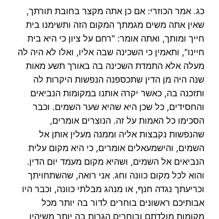
כג. אמר הכוזרי: אם כן אתה מקצר בחובת תורתך,
שאין אתה משים מגמתך המקום הזה ותשימנו בית
חייך ומותך, ואתה אומר: "רחם על ציון כי היא בית
חיינו", ותאמין כי השכינה שבה אליו, ואלו לא היה לה
מעלה אלא התמדת השכינה בה באורך תשע מאות
שנה היה מן הדין שתכספנה הנפשות היקרות לה
ותזכנה בה, כאשר יקרה אותנו במקומות הנביאים
והחסידים, כל שכן היא שהיא שער השמים. וכבר
הסכימו כל האמות על זה. הנוצרים אומרים,
שהנפשות נקבצות אליה וממנה מעלין אותן אל
השמים, והישמעאלים אומרים, כי היא מקום עלית
הנביאים אל השמים, ושהיא מקום מעמד יום הדין.
והוא לכל מקום כוונה וחג. אני רואה, שהשתחויתך
וכריעתך נגדה חנף, או מנהג מבלתי כוונה, וכבר היו
אבותיכם ראשונים בוחרים לדור בה יותר מכל
מקומות מולדתם ובוחרים הגרות בה יותר משיהיו