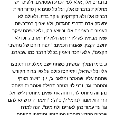
בדברים אלו, אלא לפי הכרע הפסוקים, ולפיכך יש
מחלוקת בדברים אלו, ועל כל פנים אין סדור הויית
דברים אלו ולא דקדוקיהן עיקר בדת. ולעולם לא
יתעסק אדם בדברי ההגדות, ולא יאריך במדרשות
האמורים בענינים אלו וכיוצא בהן, ולא ישימם עיקר
שאין מביאין לא לידי יראה ולא לידי אהבה. וכן לא
יחשב הקצין, שאמרו חכמים: "תפח רוחם של מחשבי
הקצים", אלא יחכה ויאמין בכלל הדבר כמו שבארנו.
ג. בימי המלך המשיח, כשתתיישב ממלכתו ויתקבצו
אליו כל ישראל, ויתייחסו כולם על פיו ברוח הקודש
שתנוח עליו, שנאמר (מלאכי ג', ג'): "וישב מצרף
ומטהר" וגו', ובני לוי מטהר תחילה ואומר זה מיוחס
כהן וזה מיוחס לוי, ודוחה את שאינן מיוחסין לישראל,
הרי הוא אומר (נחמי' ז', ס"ה): "ויאמר התרשתא להם
וגו' עד עמוד כהן לאורים ולתומים". הנה למדת
שברוח הקדש מיחסין המוחזקין ומודיעין המיוחס.