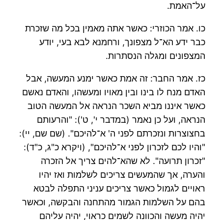
על־האמת.
כו. אמר הכוזרי: כאשר אתה מאמין בכל מה שזכרת
כבר ידע הא־ל מצפונך, ורחמנא לבא בעי, יודע
המצפונים ומגלה הנסתרות.
כז. אמר החבר: זה אמת כאשר ימנע המעשה, אבל
האדם מנח לו בינו ובין מאויו ומעשהו, והאדם נאשם
כאשר איננו מביא השכר הנראה אל המעשה הטוב
הנראה, ועל כן נאמר (במדבר י', ט'): "והרעותם
בחצוצרות ונזכרתם לפני ה' א־להיכם". (שם שם, יי):
"והיו לכם לזכרון לפני א־להיכם", (ויקרא כ"ג, כ"ד):
"זכרון תרועה". לא שהא־להים צריך אל הזכרה
והערה, אך שהמעשים צריכים לשלמות ואז יהיו
ראויים לגמול כאשר צריכים עניני התפלה לבטא
בהם על השלמות הגמור מהתחנה והבקשה, וכאשר
יהיה מעשה והכוונה לשמים כראוי, יהיה עליהם