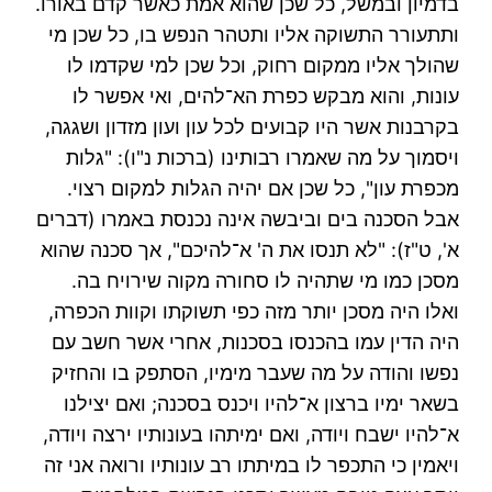
בדמיון ובמשל, כל שכן שהוא אמת כאשר קדם באורו.
ותתעורר התשוקה אליו ותטהר הנפש בו, כל שכן מי
שהולך אליו ממקום רחוק, וכל שכן למי שקדמו לו
עונות, והוא מבקש כפרת הא־להים, ואי אפשר לו
בקרבנות אשר היו קבועים לכל עון ועון מזדון ושגגה,
ויסמוך על מה שאמרו רבותינו (ברכות נ"ו): "גלות
מכפרת עון", כל שכן אם יהיה הגלות למקום רצוי.
אבל הסכנה בים וביבשה אינה נכנסת באמרו (דברים
א', ט"ז): "לא תנסו את ה' א־להיכם", אך סכנה שהוא
מסכן כמו מי שתהיה לו סחורה מקוה שירויח בה.
ואלו היה מסכן יותר מזה כפי תשוקתו וקוות הכפרה,
היה הדין עמו בהכנסו בסכנות, אחרי אשר חשב עם
נפשו והודה על מה שעבר מימיו, הסתפק בו והחזיק
בשאר ימיו ברצון א־להיו ויכנס בסכנה; ואם יצילנו
א־להיו ישבח ויודה, ואם ימיתהו בעונותיו ירצה ויודה,
ויאמין כי התכפר לו במיתתו רב עונותיו ורואה אני זה