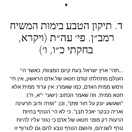
♦
ד. תיקון הטבע בימות המשיח
רמב״ן. פי׳ עה״ת (ויקרא,
בחקתי כ״ו, ו׳)
…תהי' ארץ ישראל בעת קיום המצוות, כאשר הי'
העולם מתחלתו קודם חטאו של אדם הראשון, אין חי'
ורמש ממית האדם, כמו שאמרו: אין ערוד ממית אלא
חטא ממית. וזה שאמר הכתוב (ישעי' י"א, ח'):
"ושעשע יונק על חור פתן", וכן: "ופרה ודוב תרעינה
ואריה כבקר יאכל תבן". כי לא הי' הטרף בחיות
הרעות רק מפני חטאו של אדם כי נגזר עליו להיות
טרף לשניהם, והושם הטרף טבע להם גם לטרוף זו