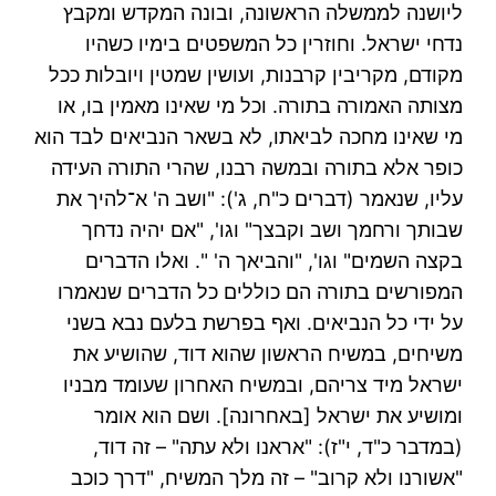
ליושנה לממשלה הראשונה, ובונה המקדש ומקבץ
נדחי ישראל. וחוזרין כל המשפטים בימיו כשהיו
מקודם, מקריבין קרבנות, ועושין שמטין ויובלות ככל
מצותה האמורה בתורה. וכל מי שאינו מאמין בו, או
מי שאינו מחכה לביאתו, לא בשאר הנביאים לבד הוא
כופר אלא בתורה ובמשה רבנו, שהרי התורה העידה
עליו, שנאמר (דברים כ"ח, ג'): "ושב ה' א־להיך את
שבותך ורחמך ושב וקבצך" וגו', "אם יהיה נדחך
בקצה השמים" וגו', "והביאך ה' ". ואלו הדברים
המפורשים בתורה הם כוללים כל הדברים שנאמרו
על ידי כל הנביאים. ואף בפרשת בלעם נבא בשני
משיחים, במשיח הראשון שהוא דוד, שהושיע את
ישראל מיד צריהם, ובמשיח האחרון שעומד מבניו
ומושיע את ישראל [באחרונה]. ושם הוא אומר
(במדבר כ"ד, י"ז): "אראנו ולא עתה" – זה דוד,
"אשורנו ולא קרוב" – זה מלך המשיח, "דרך כוכב