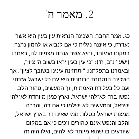
2. מאמר ה'
כג. אמר החבר: השכינה הנראית עין בעין היא אשר
נעדרה, כי איננה נגלית כי אם לנביא או להמון נרצה
במקום המיוחד, והיא אשר אנחנו מצפים לה, באמרו
(ישעי' נ"ב, ח'): "כי עין בעין יראו בשוב ה' ציון",
ובאמרנו בתפלתנו: "ותחזינה עינינו בשובך לציון". אך
השכינה הנסתרת הרוחנית היא עם כל ישראל אזרחי
ועם כל בעל דת האמתית, זך המעשים, טהור הלב,
נפשו ברה לא־להי ישראל. וארץ כנען מיוחדת לא־להי
ישראל, והמעשים לא ישלמו כי אם בה, והרבה
ממצות ישראל בטלות ממי שאינו דר בארץ ישראל,
והלב והנפש אינם טהורים וזכים כי אם במקום
שיודעים בו שהוא מיוחד לא־להים, ואלו היה זה