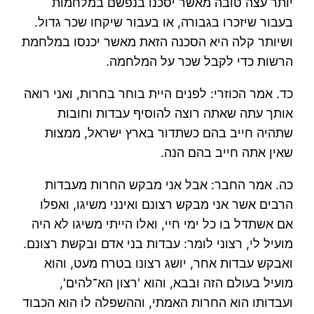
יותר עצה טובה מאשר יסכנו בנפשם במלחמות
בעבור שיזכרו בגבורה, או בעבור שיקחו שכר גדול.
ושיותר קלה היא הסכנה הזאת מאשר יכנסו במלחמת
הרשות כדי לקבל שכר על המלחמה.
כד. אמר הכוזרי: לפנים היית בוחר בחרות, ואני רואה
אותך עתה שאתה רוצה להוסיף עבדות וחובות
שתהיה חייב בהם כשתדור בארץ ישראל, ממצות
שאין אתה חייב בהם הנה.
כה. אמר החבר: אבל אני מבקש החרות מעבדות
הרבים אשר אני מבקש רצונם ואינני משיגו, ואפלו
אם אשתדל בו כל ימי חיי, ואלו הייתי משיגו לא היה
מועיל לי, רצוני לומר: עבדות בני אדם ובקשת רצונם.
ואבקש עבדות אחר, יושג רצונו בטרח מעט, והוא
מועיל בעולם הזה ובבא, והוא 'רצון הא־להים',
ועבדותו הוא החרות האמתי, וההשפלה לו הוא הכבוד