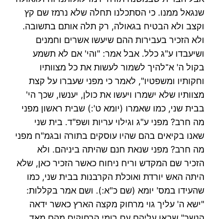
שנגאל ממנו. כי הסתכלנו תחלה שלא נרמז שם קץ
וקצב ולא הבטיח בגאולה, רק תלה אותם בתשובה.
ולא הזכיר בעבירות ההם שיעשו אשרים וחמנים
ושיעבדו ע"ג כלל. אבל אמר: "והי' אם לא תשמע
בקול ה' א־להיך לשמור לעשות את כל מצוותיו
וחקותיו ומשפטיו", לאמר כי מפני שעברו על קצת
מצוותיו שלא ישמרו ויעשו את כולן, יענשו, שכך הי'
בבית שני, כמו שאמרו (יומא ט':) שבית ראשון מפני
מה חרב? מפני ע"ג וגילוי עריות ושפ"ד. בית שני
שאנו בקיאים בהם שהיו עוסקים בתורה ובגמ"ח מפני
מה חרב? מפני שנאת חנם שהיתה ביניהם. ולא
הזכיר שם המקדש וריח ניחוח כאשר הזכיר כאן, שלא
היתה האש יורדת ואוכלת הקרבנות בבית שני, כמו
שהעידו במס' יומא (שם כ"א:). ושם אמר בקללות:
"ישא ה' עליך גוי מרחוק מקצה הארץ כאשר ידאה
הנשר" שבאו עליהם עם רומי הרחוקים מהם מאד.