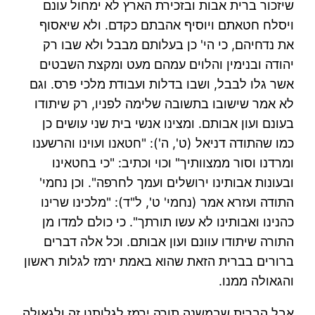
שיזכור ברית אבות ובזכירת הארץ לא ימחול עונם
ויסלח חטאתם ויוסיף אהבתם כקדם. ולא שיאסוף
את נדחיהם, כי הי' כן בעלותם מבבל ולא שבו רק
יהודה ובנימין והלוים עמהם מעט ומקצת השבטים
אשר גלו לבבל, ושבו בדלות ועבודת מלכי פרס. וגם
לא אמר שישובו בתשובה שלימה לפניו, רק שיתודו
בעונם ועון אבותם. ומצינו אנשי בית שני עושים כן
כמו שהתודה דניאל (ט', ה'): "חטאנו ועוינו והרשענו
ומרדנו וסור ממצוותיך" וכוי וכתיב: "כי בחטאינו
ובעונות אבותינו ירושלים ועמך לחרפה". וכן נחמי'
התודה ועזרא אמר (נחמי' ט', ל"ד): "מלכינו שרינו
כהנינו ואבותינו לא עשו תורתך". כי כולם למדו מן
התורה שיתודו עוונם ועון אבותם. וכל אלה דברים
ברורים בברית הזאת שהוא באמת ירמז לגלות ראשון
והגאולה ממנו.
אבל הברית שבמשנה תורה ירמז לגלותנו זה ולגאולה