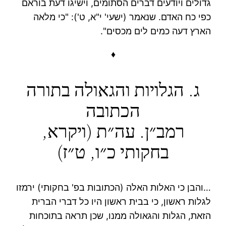
גדולים ויודעים דברים הסתומים, וישיגו דעת בוראם
כפי כח האדם. שנאמר (ישעי' י"א, ט'): "כי מלאה
הארץ דעה כמים לים מכסים".
♦
ג. הגלויות והגאולה בתורה
הכתובה
רמב״ן. עה״ת (ויקרא,
בחקותי כ״ו, ט״ז)
…והבן כי האלות האלה (הכתובות בפ' בחקותי) ירמזו
לגלות ראשון, כי בבית ראשון היו כל דברי הברית
הזאת, הגלות והגאולה ממנו, שכן תראה בתוכחות