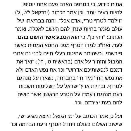
את זו כידוע, כי בטרפם האדם פעם אחת יוסיפו
להיות רעים יותר. וכן אמר הכתוב (יחזקאל י"ט, ג'):
"וילמד לטרף טרף, אדם אכל". והנה בבריאתו של
עולם נאמר בחיות שנתן להם העשב לאכלה. ואמר
הכתוב: "ויהי כן". כי
הוא הטבע אשר הושם בהם
לעד.
ואח"כ למדו הטרף מפני החטא הממית כאשר
פירשתי. וכשהותר שחיטת בעלי חיים לבני נח אחרי
המבול והזהיר על אדם (בראשית ט', ה'): "ואך את
דמכם לנפשותיכם אדרוש" וכו' את נפש האדם ולא
את נפש החי' מיד חי' בחברתה, נשארו על מנהגם
לטרוף. ובהיות ארץ־ישראל על השלימות תשבות
רעת מנהגם ויעמדו על הטבע הראשון אשר הושם
להם בעת יצירתם. וכו'.
ועל כן אמר הכתוב על ימי הגואל היוצא מגזע ישי,
שישוב השלום בעולם ויחדל הטרף ורעת הבהמה וכו'