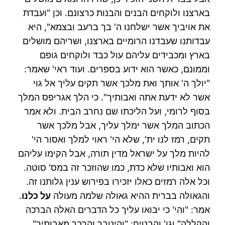
בארצנו ולוקחים הבנים והבנות כרצונם. וכן "ועבדת
את אויביך אשר ישלחנו ה' בך ברעב ובצמא", היא
עבדותנו שעבדנו הרומיים בארצנו, ושריהם מושלים
בארץ ומכבידים עליהם עול כבד ולוקחים גופם
וממונם, כאשר הוא ידוע בספרים. ועוד ראי' שאמר:
"יולך ה' אותך ואת מלכך אשר תקים עליך אל גוי
אשר לא ידעת אתה ואבותיך". כי הלך אגריפס המלך
בסוף לרומי, ועל הליכתו שם נחרב הבית. ולא אמר
הכתוב המלך אשר ימלך עליך, אבל מלכך אשר
תקים, רמז לנו ית', שלא הי' ראוי למלך ואסור הי'
להיות מלך על ישראל מדין תורה, אבל הקימו עליהם
הוא ואבותיו שלא כדת, כמו שהוזכר זה במס' סוטה.
וכל אלה רמזים כאלו יזכירו בפירוש ענין גלותנו זה.
והגאולה בברית ההיא גאולה שלמה מעולה
על כלנו
.
אמר: "והי' כי יבואו עליך כל הדברים האלה הברכה
והקללה" וגו' והבטיח: "והיטבך והרבך מאבותיך",