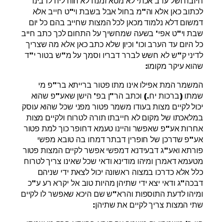
חיובה ושל ערב אכתי לא מטא זמנה לא הוה ליה לרבינו
לכתוב כאן אלא וה"מ בחול אבל בשבת וי"ט חייב אלא
דמשום דלא נלמוד מכאן לכל המצות שחייב בהם כל יום
שבת וי"ט אפי' בשעה שמחשיך על התחום לכך כתב חייב
כל היום עד הערב וכו' וכיון שלא כתב כאן אלא מה שצריך
לדיני ק"ש לא חשש לברר דבריו וסמך על מ"ש בטור י"ד
שהוא עיקר מקומו:
המשמר המת אפילו אינו מתו פטור ברייתא בר"פ מי
שמתו (ברכות יח.) וכתב הר"ן בפ' הישן שאע"פ שהוא
יכול לקיים מצות בעודו משמר פטור מפני שכל שהוא עוסק
במלאכתו של מקום לא חייבתו תורה לטרוח ולקיים מצות
אחרות אע"פ שאפשר והיינו טעמא דחופר כוך למת פטור
אע"פ שדרכן של חופרין דבתר דמחו בה טובא מפשי
פורתא ואע"ג דבעידנא דמפשי אפשר לקיים המצות פטור
מטעמא דאמרן ומיהו מודינא ודאי שכל שאינו צריך לטרוח
כלל אלא כדרכו במצוה ראשונה יכול לצאת ידי שניהם
דבכה"ג ודאי יצא ידי שתיהן מהיות טוב אל יקרא רע ע"כ
ומיהו לדעת התוספות והרא"ש שם היכא שאפשר לו לקיים
שתי המצות צריך לקיים את שתיהן: