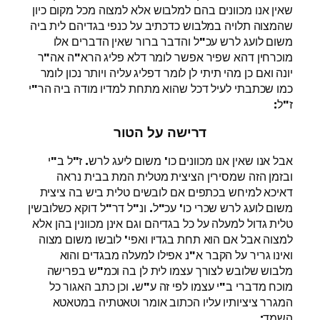
שאין אנו מכוונים בהם למלבוש אלא למצוה מכל מקום כיון
שהמצוה תלויה במלבוש כדכתיב על כנפי בגדיהם לית ביה
משום לועג לרש עכ"ל והדבר ברור שאין הדברים אלו
מוכרחין דהא שפיר אפשר לומר דלא פליג הרא"ה אה"ר
יונה ואם כן מהי תיתי לן לומר דפליג עליה ויותר נכון לומר
כמו שכתבתי לעיל דכל שהוא מתחת למדיו מודה ביה הר"י
ז"ל:
דרישה על הטור
אבל אנו שאין אנו מכוונים כו' משום ליעג לרש. ז"ל ב"י
ובזמן הזה שמסירין הציצית מטלית המת בבית נראה
דאיכא למיחש בכתפים אם לובשים טלית ביש בה ציצית
משום לועג לרש שכרי כו' עכ"ל. ונ"ל דר"ל דוקא כשלובשין
טלית גדול למעלה על כל בגדיהם וגם אינן מכוונין בהן אלא
למצוה אבל אם הוא תחת בגדיו ואפי' לובשו משום מצוה
ואינו גריר על הקבר א"נ אפילו למעלה מבגדים והוא
מלבוש שלובש לצורך עצמו לית לן בה וכמ"ש בפרישה
מוכח מדברי ב"י עצמו לפי זה ע"ש. וכן כתב האגור כל
המגרר ציציותיו עליו הכתוב אומר וטאטתיה במטאטא
השמד: