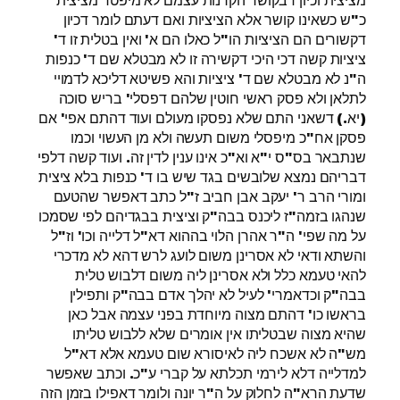
כ"ש כשאינו קושר אלא הציציות ואם דעתם לומר דכיון
דקשורים הם הציציות הו"ל כאלו הם א' ואין בטלית זו ד'
ציציות קשה דכי היכי דקשירה זו לא מבטלא שם ד' כנפות
ה"נ לא מבטלא שם ד' ציציות והא פשיטא דליכא לדמויי
לתלאן ולא פסק ראשי חוטין שלהם דפסלי' בריש סוכה
(יא.) דשאני התם שלא נפסקו מעולם ועוד דהתם אפי' אם
פסקן אח"כ מיפסלי משום תעשה ולא מן העשוי וכמו
שנתבאר בס"ס י"א וא"כ אינו ענין לדין זה. ועוד קשה דלפי
דבריהם נמצא שלובשים בגד שיש בו ד' כנפות בלא ציצית
ומורי הרב ר' יעקב אבן חביב ז"ל כתב דאפשר שהטעם
שנהגו בזמה"ז ליכנס בבה"ק וציצית בבגדיהם לפי שסמכו
על מה שפי' ה"ר אהרן הלוי בההוא דא"ל דלייה וכו' וז"ל
והשתא ודאי לא אסרינן משום לועג לרש דהא לא מדכרי
להאי טעמא כלל ולא אסרינן ליה משום דלבוש טלית
בבה"ק וכדאמרי' לעיל לא יהלך אדם בבה"ק ותפילין
בראשו כו' דהתם מצוה מיוחדת בפני עצמה אבל כאן
שהיא מצוה שבטליתו אין אומרים שלא ללבוש טליתו
מש"ה לא אשכח ליה לאיסורא שום טעמא אלא דא"ל
למדלייה דלא לירמי תכלתא על קברי ע"כ. וכתב שאפשר
שדעת הרא"ה לחלוק על ה"ר יונה ולומר דאפילו בזמן הזה