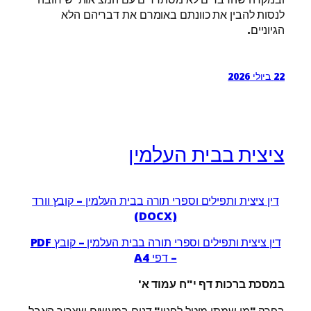
לנסות להבין את כוונתם באומרם את דבריהם הלא
הגיוניים.
22 ביולי 2026
ציצית בבית העלמין
דין ציצית ותפילים וספרי תורה בבית העלמין – קובץ וורד
(DOCX)
דין ציצית ותפילים וספרי תורה בבית העלמין – קובץ PDF
– דפי A4
במסכת ברכות דף י"ח עמוד א
'
בפרק "מי שמתו מוטל לפניו" דנים במעשים שצריך האבל