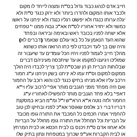
חייב אדם לנהוג כבוד גדול בס"ת ומצוה לייחד לו מקום
ולכבד אותו המקום ולהדרו ביותר ולא ירוק כנגד ס"ת ולא
יגלה ערותו כנגדו ולא יפשוט רגליו כנגדו ולא יניחנו על ראשו
כמשוי ולא יחזיר אחוריו לס"ת אא"כ גבוה ממנו י' טפחים
אלא ישחה לפניו בכובד ראש ובאימה וביראה ובפחד
שהוא העד הנאמן על כל באי עולם שנאמר (דברים לא)
והיה שם בך לעד ויכבדנו לפי כחו הרואה אותו כשהוא
מהלך חייב לעמוד לפניו ויהיו הכל עומדים עד שיעבור זה
שמוליכו ויגיענו למקומו או עד שיתכסה מעיניהם דברים
שבלוחות הברית הן הן שבס"ת לכך צריך לכבדו היה הולך
ממקום למקום וס"ת עמו לא יניחנו בשק ויניחנו ע"ג חמור
וירכב עליו אלא מניחו בחיקו כנגד לבו והוא רוכב על החמור
ואם היה מפחד מפני חגנבים מותר אפי' לרכוב עליו וי"א
דאפי' בלא פחד הגנבים מותר להפשילו לאחוריו ע"ג
החמור ולזה נוטה א"א הרא"ש ז"ל ומ"מ הביא במסקנת
דבריו דברי רב אלפס שאוסר אא"כ לפניו ובחיקו לכן טוב
להחמיר אמרו חכמים כל המכבד את התורה גופו מכובד
על הבריות וכל המחלל את התורה גופו מחולל על הבריות
ולא יאחוז אדם ס"ת ויכנס בו לבית הכסא או לבית המרחץ
או לבית הקברות אע"פ שכרוך במטפחת ונתון בתיק שלו