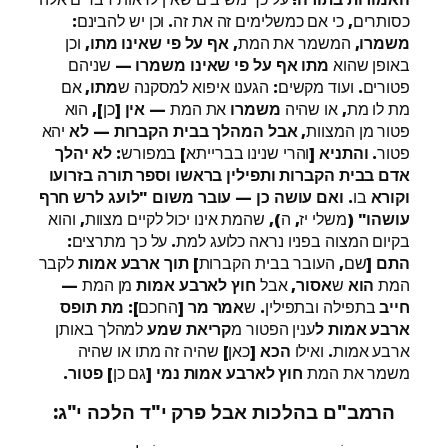
כסותרים, כי אם כמשלימים זה את זה. וכן יש להבינם:
משמרו,
המשמר את המת,
אף על פי שאינו מתו,
וכן
באופן שהוא
מתו אף על פי שאינו משמרו
— שניהם
פטורים. ועוד מקשים: הגענו איפוא למסקנה ש
מתו,
אם
מת לו מת, או שהיה
משמרו
את המת —
אין
[כן], הוא
פטור מן המצוות,
אבל המהלך בבית הקברות
—
לא
יהא
פטור.
והתניא
[והרי שנינו בברייתא] במפורש:
לא יהלך
אדם בבית הקברות ותפילין בראשו וספר תורה בזרועו
וקורא
בו.
ואם עושה כן
—
עובר משום "לועג לרש חרף
עושהו"
(משלי יז, ה), שהמת אינו יכול לקיים מצוות, והוא
בקיום המצוה בפניו נראה כלועג למת. על כך מתרצים:
התם
[שם, העובר בבית הקברות]
תוך ארבע אמות
לקבר
המת
הוא
ש
אסור,
אבל
חוץ לארבע אמות
מן המת —
חייב
בתפילה ובתפילין. ש
אמר מר
[החכם]:
מת תופס
ארבע אמות ל
ענין הפטור מ
קריאת שמע
למהלך באותן
ארבע אמות. ואילו
הכא
[כאן] שהיה זה מתו או שהיה
משמר את המת
חוץ לארבע אמות נמי
[גם כן]
פטור.
הרמב"ם בהלכות אבל פרק י"ד הלכה י"ג: