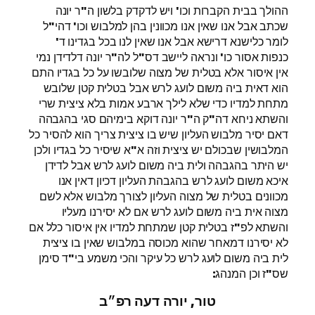
ההולך בבית הקברות וכו' ויש לדקדק בלשון ה"ר יונה
שכתב אבל אנו שאין אנו מכוונין בהן למלבוש וכו' דהי"ל
לומר כלישנא דרישא אבל אנו שאין לנו בכל בגדינו ד'
כנפות אסור כו' ונראה ליישב דס"ל לה"ר יונה דלדידן נמי
אין איסור אלא בטלית של מצוה שלובשו על כל בגדיו התם
הוא דאית ביה משום לועג לרש אבל בטלית קטן שלובש
מתחת למדיו כדי שלא לילך ארבע אמות בלא ציצית שרי
והשתא ניחא דה"ק ה"ר יונה דוקא בימיהם סגי בהגבהה
דאם יסיר מלבוש העליון שיש בו ציצית צריך הוא להסיר כל
המלבושין שבכולם יש ציצית וזה א"א שיסיר כל בגדיו ולכן
יש היתר בהגבהה ולית ביה משום לועג לרש אבל לדידן
איכא משום לועג לרש בהגבהת העליון דכיון דאין אנו
מכוונים בטלית של מצוה העליון לצורך מלבוש אלא לשם
מצוה אית ביה משום לועג לרש אם לא יסירנו מעליו
והשתא לפ"ז בטלית קטן שמתחת למדיו אין איסור כלל אם
לא יסירנו דמאחר שהוא מכוסה במלבוש שאין בו ציצית
לית ביה משום לועג לרש כל עיקר והכי משמע בי"ד סימן
שס"ז וכן המנהג:
טור, יורה דעה רפ״ב