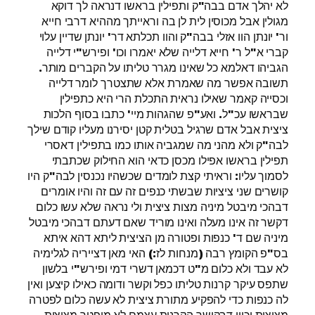
לא יהלך אדם בבה"ק ותפילין בראשו דנראה לך דוקא
מגולין אבל מכוסין לית לן בה וראייתך מההיא דרבי חייא
ור' יונתן הוו אזלי בבה"ק והוו תכלתא דר' יונתן שדיין עלוי
קברי א"ל ר' חייא דלייה שלא יאמרו וכו' ופירש"י דלייה
הגביהו דאלמא כל שאינו מגרר טליתו על הקברים מותר.
תשובה אפשר מה שאמרת אלא שתצטרך לומר דלייה
וכסייה קאמר שאילו נראית התכלת הרי היא כתפילין
שבראשו עכ"ל. ואע"פ שהגהות מיי' כתבו בסוף הלכות
ציצית אבל אדם שרגיל בטלית קטן יסירנו מעליו קודם שילך
לבה"ק ולא מהני מה שמגביה אותו כמו בתפילין דאסרי
תפילין בראשו אפילו מכסן כדאי הוא החילוק שכתבתי
לסמוך עליו: וראיתי קצת לומדים שכשהיו נכנסין לבה"ק היו
קושרים שני ציציות שבשתי כנפים זה עם זה והיו אומרים
דבהכי מיבטל מיניה מצות ציצית ולי נראה שלא עשו כלום
דקשר זה אינו מעלה ואינו מוריד שאם דעתם דבהכי מיבטל
מיניה שם ד' כנפות ופטורה מן הציצית ליתא דהא איתא
בס"פ הקומץ רבה (מנחות לז:) האי מאן דצייריה לגלימיה
לא עבד ולא כלום מ"ט דכמאן דשרי דמי ופירש"י בלשון
שתפס עיקר קרנות טליתו כפל וקשר ודומה כאילו קיצען ואין
לה כנפות כדי להפקיע מתורת ציצית לא עשה כלום לפטרה
מציצית וכיון דבקושר הקרנות עצמם לא מיפטר מציצית