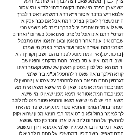
צריך לברך משמע שאם רצה לברך הרשות בידו ולא
משמע כן בפרק מי שמתו דקאמר דחוץ לד"א נמי אסור
אלמא דיש בדבר איסור וי"א דהא דמשמע דאסור לברך
היינו כשצריך לעסוק בצרכי המת אבל אם כבר עסק או
שיש לו עוסקים אחרים יכול לברך ובירו' לא משמע הכי
דגרסי' התם אינו אוכל כל צרכו ואינו אוכל בשר וכו' ואחרים
שברכו אינו עונה אחריהם אמן ובעניית אמן אינו מתבטל
מצרכי המת ואפ"ה אסור ועוד אמרי' בפרק מי שמתו
(ברכות יט.) אין המת מוטל לפניהם הם יושבין וקורין והוא
יושב ודומם ואינו עוסק בצרכי המת מדקתני והוא יושב
ודומם הא יכול לכוין בפסוק ראשון של שמע וקאמר דאינו
קורא הילכך נראה שאסור להתפלל וכ"מ בירושלמי
דגרסינן התם תני אם רצה להחמיר על עצמו אין שומעין לו
מפני כבוד המת או מפני שאין לו מי שישא משאו אי תימא
מפני כבוד המת אסור אי תימא מפני שאין לו מי שישא
משאו הרי יש לו מי שישא משאו והתניא פטור מנטילת לולב
תפתר בחול המועד והתניא פטור מתקיעת שופר מה אית
לך למימר בחול ולא בי"ט אמר רבי חנינא מכיון שהוא זקוק
להחשיך על התחום להביא לו ארון ותכריכין כמי שנושא
משאו דמי מיהו בהא פליג ירושלמי אגמרא דידן דמשמע
התם דאפילו בשבת כיון דמחשיכין על התחום להביא לו