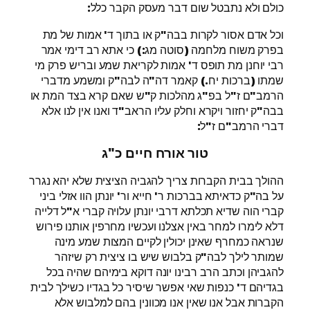
כולם ולא נתבטל שום דבר מעסק הקבר כלל:
וכל אדם אסור לקרות בבה"ק או בתוך ד' אמות של מת
בפרק משוח מלחמה (סוטה מג:) כי אתא רב דימי אמר
רבי יוחנן מת תופס ד' אמות לקריאת שמע ובריש פרק מי
שמתו (ברכות יח.) קאמר דה"ה לבה"ק ומשמע מדברי
הרמב"ם ז"ל בפ"ג מהלכות ק"ש שאם קרא בצד המת או
בבה"ק יחזור ויקרא וחלק עליו הראב"ד ואנו אין לנו אלא
דברי הרמב"ם ז"ל:
טור אורח חיים כ"ג
ההולך בבית הקברות צריך להגביה הציצית שלא יהא נגרר
על בה"ק כדאיתא בברכות ר' חייא ור' יונתן הוו אזלי ביני
קברי הוה שדיא תכלתא דרבי יונתן עלויה קברי א"ל דלייה
דלא לימרו למחר באין אצלנו ועכשיו מחרפין אותנו פירוש
שנראה כמחרף שאינן יכולין לקיים המצות שמע מינה
שמותר לילך לבה"ק בלבוש שיש בו ציצית רק שיזהר
להגביהן וכתב הרב רבינו יונה דוקא בימיהם שהיה בכל
בגדיהם ד' כנפות שאי אפשר שיסיר כל בגדיו כשילך לבית
הקברות אבל אנו שאין אנו מכוונין בהם למלבוש אלא