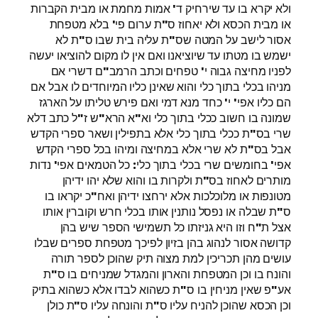
ולא יקרא בו עד שירחיק ד' אמות מחמת או מבית הקברות
או מבית הכסא ולא יאחוז ס"ת ערום פי' בלא מטפחת
אסור לישב על המטה שס"ת עליה בית שבו ס"ת לא
ישמש בו מטתו עד שיוציאנו ואם אין לו מקום להוציאו יעשה
לפניו מחיצה גבוה י' טפחים וכתב הרמב"ם דשרי אם
מניהו בכלי בתוך כלי והוא שאינן כליו המיוחדים לו אבל אם
הם כליו אפי' י' כחד מנא דמי ואם פירש טליתו על הארגז
שמונה בו חשוב ככלי בתוך כלי וא"א הרא"ש ז"ל כתב דלא
שרי בס"ת ככלי בתוך כלי אלא בתפילין ושאר ספרי הקדש
אבל בס"ת לא שרי אלא במחיצה ומיהו בכל ספרי הקדש
אפי' בחומשים שרי בכלי בתוך כלי: כל הטמאים אפי' נדות
מותרים לאחוז בס"ת ולקרות בו והוא שלא יהו ידיהן
מטונפות או מלוכלכות אלא ירחצו ידיהן ואח"כ יקראו בו
ס"ת שבלה או נפסל נותנין אותו בכלי חרש וקוברין אותו
אצל ת"ח וזו היא גניזתו כל תשמישי הספר שיש בהן
קדושה אסור לנהוג בהן בזיון לפיכך מטפחת ספרים שבלו
עושים מהן תכריכין למת מצוה תיק שהוכן לספר תורה
והונח בו וכן המטפחת והארון והמגדל שמניחים בו ס"ת
אע"פ שאין מניחין בו ס"ת כשהוא לבדו אלא כשהוא בתיק
וכן הכסא שהוכן להניח עליו ס"ת והונחה עליו ס"ת כולן