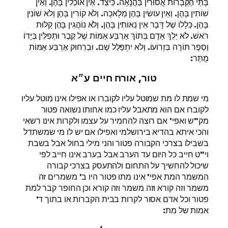
בָּתֵּי הַקְּבָרוֹת אֲסוּרִין בַּהֲנָאָה. כֵּיצַד. אֵין אוֹכְלִין בָּהֶן. וְאֵין
שׁוֹתִין בָּהֶן. וְאֵין עוֹשִׂין בָּהֶן מְלָאכָה. וְלֹא קוֹרִין בָּהֶן וְלֹא שׁוֹנִין
בָּהֶן. כְּלָלוֹ שֶׁל דָּבָר אֵין נֵאוֹתִין בָּהֶן. וְלֹא נוֹהֲגִין בָּהֶן קַלּוּת
רֹאשׁ. לֹא יֵלֵךְ אָדָם בְּתוֹךְ אַרְבַּע אַמּוֹת שֶׁל קֶבֶר וּתְפִלִּין בְּיָדוֹ
וְסֵפֶר תּוֹרָה בִּזְרוֹעוֹ. וְלֹא יִתְפַּלֵּל שָׁם. וּבְרִחוּק אַרְבַּע אַמּוֹת
מֻתָּר:
טור, אורח חיים ע״א
מי שמת לו מת שמוטל עליו לקוברו או אפילו אינו מוטל עליו
לקוברו אם הוא מתאבל עליו כמו אחותו נשואה פטור
מק"ש ואפי' אם רוצה להחמיר על עצמו ולקרות אינו רשאי
והכי איתא בהדיא בירושלמי ואפילו אם יש לו מי שמשתדל
בשבילו בצרכי הקבורה פטור והני מילי בחול אבל בשבת
וי"ט חייב כל היום עד הערב אבל בערב אינו חייב לפי
שיכול להחשיך על התחום ולהתעסק בצרכי קבורה
המשמר המת אפי' אינו מתו פטור היו ב' משמרים זה
משמר וזה קורא וזה משמר וזה קורא וכן החופר קבר למת
פטור וכל אדם אסור לקרות בבית הקברות או בתוך ד'
אמות של מת: