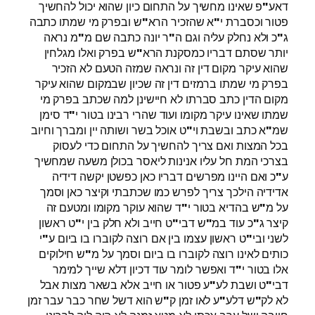
דאע"פ שאינו מחשיך על התחום כיון שהוא יכול להחשיך
פטור וכסברת י"א שהזכיר הרא"ש ובפרק מי שמתו כתבה
ג"כ ולא נחלק עליה וגם ה"ר יונה כתבה שם מ"מ נראה
יותר שסתם דבריו כמסקנת הרא"ש בפרק ואלו מגלחין
שהוא עיקר מקום דין זה ונראה שמזה הטעם לא הזכיר
בפרק מי שמתו ברמזים דין זה שכיון שבמקום שהוא עיקר
מקום הדין כתב סברתו לא חיישינן למה שכתב בפרק מי
שמתו שאינו עיקר מקומו ועוד שהרי רבינו בטור י"ד סימן
שמ"א כתב ובשבת וי"ט אוכל בשר ושותה יין ומברך וחיוב
בכל המצות ואם צריך להחשיך על התחום כדי לעסוק
בצרכי המת חל עליו אנינות ליאסר בכולן משעה שמחשיך
ע"כ ואם היינו מפרשים דבריו כאן כפשטן יקשה דידיה
אדידיה הילכך צריך לפרש כמו שכתבתי וקיצר כאן וסמך
על מ"ש בהדיא בטור י"ד שהוא עוקר מקומו ומטעם זה
קיצר ג"כ עוד במ"ש דבי"ט חייב ולא חלק בין י"ט ראשון
לשני ובי"ט ראשון עצמו בין אם רוצה לקוברו בו ביום ע"י
כותים לאינו רוצה לקוברו בו ביום וסמך על מ"ש חילוקים
אלו בטור י"ד ואפשר לומר עוד דכיון דלא שייך למימר
דבי"ט ושבת לע"ע פטור או חייב אלא בשאר מצות אבל
לא לק"ש דלע"ע לאו זמן ק"ש הוא דשל שחר כבר עבר זמן