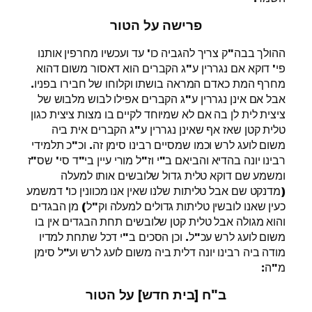
פרישה על הטור
ההולך בבה"ק צריך להגביה כו' עד ועכשיו מחרפין אותנו
פי' דוקא אם נגררין ע"ג הקברים הוא דאסור משום דהוא
מחרף המת כאדם המראה בושתו וקלוחו של חבירו בפניו.
אבל אם אינן נגררין ע"ג הקברים אפילו לבוש מלבוש של
ציצית לית לן בה אם לא שמיוחד לקיים בו מצות ציצית כגון
טלית קטן שאז אף שאינן נגררין ע"ג הקברים אית ביה
משום לועג לרש וכמו שמסיים רבינו סימן זה. וכ"כ תלמידי
רבינו יונה בהדיא והביאם ב"י וז"ל מורי עיין בי"ד סי' שס"ז
ומשמע שם דוקא טלית גדול שלובשים אותו למעלה
(מדנקט שם אבל טליתות שלנו שאין אנו מכוונין כו' דמשמע
כעין שאנו לובשין טליתות גדולים למעלה וק"ל) מן הבגדים
והוא מגולה אבל טלית קטן שלובשים תחת הבגדים אין בו
משום לועג לרש עכ"ל. וכן הסכים ב"י דכל שתחת למדיו
מודה ביה רבינו יונה דלית ביה משום לועג לרש וע"ל סימן
מ"ה:
ב"ח [בית חדש] על הטור