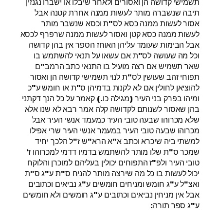
תשמישי קדושה הן ואסורים ולאחר שיבלו או ישברו נגנזין
תיבה שנשברה מותר לעשות ממנה אחרת קטנה אבל
אסור לעשות ממנה כסא לס"ת וכסא שנשבר מותר
לעשות ממנה כסא קטן ואסור לעשות ממנה שרפרף לכסא
אבל הבימות שעומד עליהן האוחז הספר אין בהן קדושה
וכל מה שעושה לס"ת אם עשאו על תנאי להשתמש בו
שאר תשמיש אם רצה מועיל בו התנאי כתב הרמב"ם
תפוחי זהב שעושין לס"ת לנוי תשמישי קדושה הן ואסור
להוציאן לחולין אם לא לקנות בדמיהן ס"ת או חומש ע"כ
ומיהו בפרק בני העיר (מגילה כו.) קאמר על כל הנך דקתני
בהן שאסור לשנותם לקדושה קלה אמר רבא לא שנו אלא
שלא מכרוהו שבעה טובי העיר כמעמד אנשי העיר אבל
מכרוהו שבעה טובי העיר במעמר אנשי העיר שרי אפילו
למשתי ביה שיכרא וכתב א"א הרא"ש ז"ל הלכך יחיד
שמכר ס"ת שלו מותר להשתמש בדמיו דדמי למכרוהו ז'
טובי העיר ולפ"ז התפוחים יכולין בעליהם למוכרן והלוקח
יכול לעשות בו כל מה שירצה מותר להניח ס"ת ע"ג ס"ת
ואצ"ל ע"ג חומש ומניחים חומשים ע"ג נביאים וכתובים
אבל אין מניחין נביאים וכתובים ע"ג חומשים ולא חומשים
ע"ג ספר תורה: