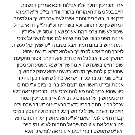
ארון ותכריכין דחלה עליו אבילות והכא אמרינן דבשבת
חייב בכל מצות האמורות בתורה וה"ה בי"ט וי"א דגמרא
דידן איירי בשחרית והתם איירי לעת ערב דשייך אז למימר
דמחשיכין על התחום ולא בשחרית ול"נ דל"ק דודאי בחול
שיכול לעשות צרכי המת אע"פ שאינו עסוק יש עליו דין
אנינות מפני כבודו של מת שיהא לבו פנוי לחשב על צרכי
המת ויחשוב בהם תמיד אבל בשבת וי"ט שאין יכול לעשות
לצורך המת אלא להחשיך בעלמא דוקא בשעה שהוא
מחשיך פטור אבל כל היום חייב והא דקתני פטור מתקיעת
שופר היינו בשעה שהוא מחשיך ולישנא משמע הכי מכיון
שהוא זקוק להחשיך משמע בשעה שהוא עסוק להחשיך
ובי"ט שני דנקבר על ידי ישראל כחול שויוהו רבנן ונוהג דין
אנינות ובי"ט ראשון אם רוצים לקוברו בו ביום ע"י כותים
כיון שהוא צריך להמציא להם צרכי ארון ותכריכין יראה דלא
גרע ממחשיך על התחום להביא לו ארון ותכריכין ופטור
עכ"ל רבינו סתם דבריו כדעת הרא"ש ומ"ש דבשבת וי"ט
חייב עד הערב שיכול להחשיך על התחום ולהתעסק בצרכי
קבורה היינו לומר שאם לע"ע הוא מחשיך על התחום הוא
פטור אבל אם אינו מחשיך על התחום לע"ע נמי חייב
ואע"פ שמפשט דברי רבינו אינו נראה לפרש כן אלא