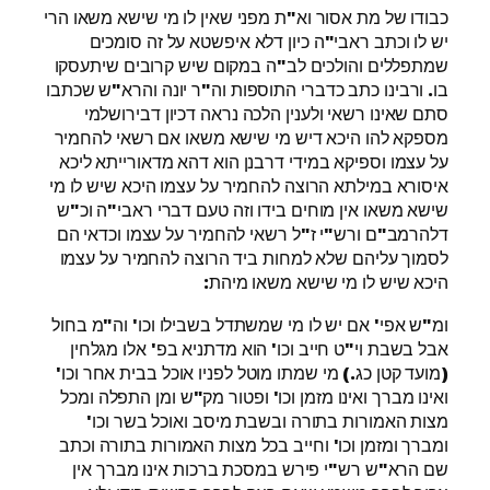
כבודו של מת אסור וא"ת מפני שאין לו מי שישא משאו הרי
יש לו וכתב ראבי"ה כיון דלא איפשטא על זה סומכים
שמתפללים והולכים לב"ה במקום שיש קרובים שיתעסקו
בו. ורבינו כתב כדברי התוספות וה"ר יונה והרא"ש שכתבו
סתם שאינו רשאי ולענין הלכה נראה דכיון דבירושלמי
מספקא להו היכא דיש מי שישא משאו אם רשאי להחמיר
על עצמו וספיקא במידי דרבנן הוא דהא מדאורייתא ליכא
איסורא במילתא הרוצה להחמיר על עצמו היכא שיש לו מי
שישא משאו אין מוחים בידו וזה טעם דברי ראבי"ה וכ"ש
דלהרמב"ם ורש"י ז"ל רשאי להחמיר על עצמו וכדאי הם
לסמוך עליהם שלא למחות ביד הרוצה להחמיר על עצמו
היכא שיש לו מי שישא משאו מיהת:
ומ"ש אפי' אם יש לו מי שמשתדל בשבילו וכו' וה"מ בחול
אבל בשבת וי"ט חייב וכו' הוא מדתניא בפ' אלו מגלחין
(מועד קטן כג.) מי שמתו מוטל לפניו אוכל בבית אחר וכו'
ואינו מברך ואינו מזמן וכו' ופטור מק"ש ומן התפלה ומכל
מצות האמורות בתורה ובשבת מיסב ואוכל בשר וכו'
ומברך ומזמן וכו' וחייב בכל מצות האמורות בתורה וכתב
שם הרא"ש רש"י פירש במסכת ברכות אינו מברך אין