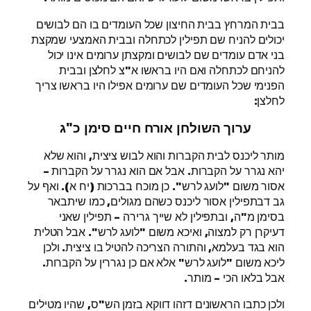
בבית המרחץ בבית החיצון שכל העומדים בו הם לבושים
יכולים להניח שם תפילין לכתחלה ובבית האמצעי שמקצת
בני אדם עומדים שם לבושים ומקצתן ערומים אינו יכול
להניחם לכתחלה ואם היו בראשו א"צ לחלצן ובבית
הפנימי שכל העומדים שם ערומים אפילו היו בראשו צריך
לחלצן:
ערוך השולחן אורח חיים סימן כ"ג
מותר ליכנס לבית הקברות והוא לבוש ציצית, והוא שלא
יהא נגרר על הקברות. אבל אם הוא נגרר על הקברות –
אסור משום "לועג לרש". כן מוכח בברכות (יח א). ואף על
גב דבתפילין אסור ליכנס כשהם מגולים, כמו שיתבאר
בסימן מ"ה, ובתפילין לא שייך גרירה – תפילין שאני
דעיקרן רק למצוה, ואיכא משום "לועג לרש". אבל הטלית
הוא בגד בעלמא, והתורה הצריכה להטיל בו ציצית. ולכן
ליכא משום "לועג לרש" אלא אם כן נגררין על הקברות.
אבל בלאו הכי – מותר.
ולכן כתבו הראשונים דזהו דווקא בזמן הש"ס, שהיו מטילים