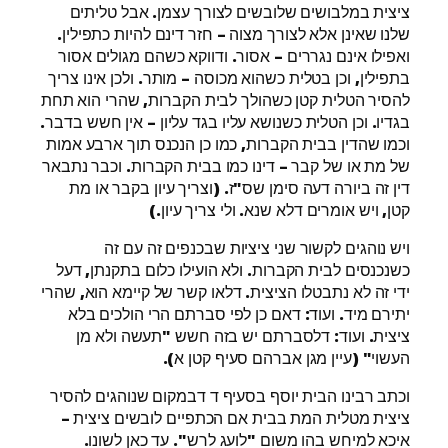
ציצית במלבושים שלובשים לצורך עצמן. אבל טליתים
שלנו שאינן אלא לצורך מצוה – חזר דינם להיות כתפילין.
ואפילו אינם נגררים – אסור. ודווקא כשהם מגולים אסור
בתפילין, וכן בטלית כשהוא מכוסה – מותר. ולכן אינו צריך
להסיר הטלית קטן כשהולך לבית הקברות, שהרי הוא תחת
בגדיו. וכן הטלית כשנושא עליו בגד עליון – אין חשש בדבר.
וכמו שהדין בבית הקברות, כמו כן הנכנס תוך ארבע אמות
של מת או של קבר – דינו כמו בבית הקברות. וכבר נתבאר
דין זה ביורה דעה סימן שס"ז. (וצריך עיון בקבר או מת
קטן, ויש אומרים דלא שנא. ולי צריך עיון.)
ויש נוהגים לקשור שני ציציות שבכנפים זה עם זה
כשנכנסים לבית הקברות. ולא הועילו כלום בתקנתן, דעל
ידי זה לא נתבטלו הציצית. דלאו קשר של קיימא הוא, שהרי
יתירם מיד. ועוד: דאם כן לפי סברתם הרי הולכים בלא
ציצית. ועוד: דלסברתם יש בזה חשש "תעשה ולא מן
העשוי" (עיין מגן אברהם סעיף קטן א).
וכתב רבינו הבית יוסף בסעיף ד דבמקום שנוהגים להסיר
ציצית מטלית המת בבית אם הכתפיים לובשים ציצית –
איכא למיחש בהו משום "לועג לרש". עד כאן לשונו.