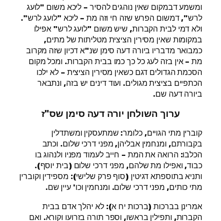
ומשמע דבמקום שאין נוהגים להסיר – ליכא משום "לועג
לרש", דמשום הפרש שזה חי וזה מת – ליכא "לועג לרש".
ולא דמי לבית הקברות, שיש משום "לועג לרש" אפילו
במקומות שאין מסירין הציצית מטליתות של מתים,
כמבואר מדבריו ביורה דעה סימן שנ"א דכיון שזה מקרוב
מת – אין בזה לעג כל כך כמו בבית הקברות. ומכל מקום
הסכמת הגדולים דגם כשאין מסירין הציצית – לא ילכו
הכתפיים בציצית מגולים. ועוד דינים יש בזה, ונתבאר
ביורה דעה שם.
ערוך השולחן יורה דעה סימן שס"ז
קוברין מתי הגויים, כלומר: שמתעסקין ומשתדלין
בקבורתם, ומנחמין אבליהן, מפני דרכי שלום. וכתב
הכלבו: הרואה את המת – חייב לעמוד מפניו ולנהוג בו
כבוד, ואפילו מת שלהם, מפני דרכי שלום (בית יוסף).
ותניא בתוספתא דגיטין (סוף פרק שלישי): מספידין וקוברין
מתי כותים, מפני דרכי שלום. ומנחמין וכו' עיין שם.
אמרינן בברכות (ברכות יח א): לא יהלך אדם בבית
הקברות, ותפילין בראשו, וספר תורה בזרועו וקורא. ואם