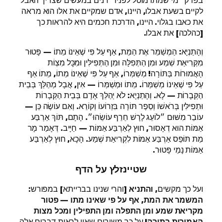
לקיים בשעת אבלו, היינו, אדם שמקיים את אלו הוא מראה
את כאבו בגלוי. היינו, הדרכת חכמים היא להראות כך
[כהלכה] את אבלו.
וְהָתַנְיָא: הַמְשַׁמֵּר אֶת הַמֵּת, אַף עַל פִּי שֶׁאֵינוֹ מֵתוֹ — פָּטוּר
מִקְּרִיאַת שְׁמַע וּמִן הַתְּפִלָּה וּמִן הַתְּפִילִּין וּמִכׇּל מִצְוֹת
הָאֲמוּרוֹת בַּתּוֹרָה! מְשַׁמְּרוֹ, אַף עַל פִּי שֶׁאֵינוֹ מֵתוֹ, מֵתוֹ אַף
עַל פִּי שֶׁאֵינוֹ מְשַׁמְּרוֹ. מֵתוֹ וּמְשַׁמְּרוֹ — אִין, אֲבָל מְהַלֵּךְ בְּבֵית
הַקְּבָרוֹת — לָא. וְהָתַנְיָא: לֹא יְהַלֵּךְ אָדָם בְּבֵית הַקְּבָרוֹת
וּתְפִילִּין בְּרֹאשׁוֹ וְסֵפֶר תּוֹרָה בִּזְרוֹעוֹ וְקוֹרֵא. וְאִם עוֹשֶׂה כֵּן —
עוֹבֵר מִשּׁוּם ״לוֹעֵג לָרָשׁ חֵרֵף עוֹשֵׂהוּ״. הָתָם, תּוֹךְ אַרְבַּע
אַמּוֹת הוּא דְאָסוּר, חוּץ לְאַרְבַּע אַמּוֹת — חַיָּיב. דְּאָמַר מָר
מֵת תּוֹפֵס אַרְבַּע אַמּוֹת לִקְרִיאַת שְׁמַע. הָכָא, חוּץ לְאַרְבַּע
אַמּוֹת נָמֵי פָּטוּר.
שטיינזלץ על הדף
ועל כך מקשים,
והתניא
[והרי שנינו בברייתא] במפורש:
המשמר את המת, אף על פי שאינו מתו
—
פטור
מקריאת שמע ומן התפלה ומן התפילין ומכל מצות
האמורות בתורה!
על כך משיבים שאין לראות דברים אלה