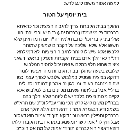
למצוה אסור משום לועג לרש:
בית יוסף על הטור
ההולך בבית הקברות צריך להגביה הציצית וכו' כדאיתא
בברכות פ' מי שמתו (ברכות יח.) ר' חייא ורבי יונתן הוו
אזלי ביני קיברי וכו' וכתבו תלמידי ה"ר יונה דמדחזינן שלא
חששו אלא שלא ישליכה על הקברים שמעינן שמותר
ללבשו אלא שיש לו ליזהר להגביה הציציות ולא דמי להא
דת"ר לא יהלך אדם בבית הקברות ותפילין בראשו דשאני
ציצית שהוא תלוי במלבוש ואינו יכול להסיר המלבוש
שלובש בשעה שהולך בבית הקברות מיהו אפשר לומר
דדוקא בציצית שמטיל במלבוש שלובש לצורך עצמו כמו
שהיה מנהגם באותו זמן כגון זה אמרינן דמותר וסגי ליה
בדליי' אבל בטליתות שאינם מכוונים בהם למלבוש אלא
לקיים מצות ציצית בלבד יש לו ליזהר שלא יהלך בהם
בבה"ק משום לועג לרש מפי מורי עכ"ל וכ"כ שם הרא"ש
בשמו: ודע דבגמרא אמרינן דהא דתניא לא יהלך אדם
בבה"ק ותפילין בראשו וכו' דוקא תוך ד' אמות הוא דאסור
אבל חוץ לד' אמות שרי ומשמע בגמרא דבית הקברות לאו
דוקא דאפי' חוץ לבה"ק תוך ד' אמות של מת אסור וכ"כ