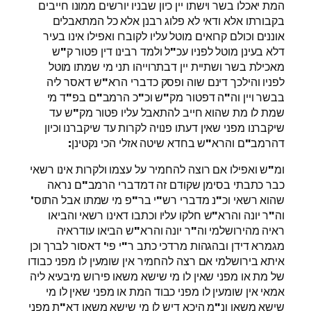
המת יאכלו בשר וישתו יין כיון שבניו יורשים ממונו חייבים
בקבורתו אלא ודאי לא פלוג רבנן אלא כל המתאבלים
אוננים וכולם קרואים מוטל עליו לקוברו ואפילו אינו בעיר
דלא בעינן מוטל לפניו עכ"ל ולמד רבינו דין פטור ק"ש
מאכילת בשר ושתיית יין דבתרוייהו תני מי שמתו מוטל
לפניו והילכך דינם שוה ופסק כדברי הרא"ש דאסר ליה
בבשר ויין וה"ה דפטור מק"ש וכ"כ הרמב"ם בפ"ד מי
שמת לו מת שהוא חייב להתאבל עליו פטור מק"ש עד
שיקברנו מפני שאין דעתו פנויה לקרות עד שיקברנו וכיון
דהרמב"ם והרא"ש בחדא שיטה אזלי הכי נקטינן:
ומ"ש ואפילו אם רוצה להחמיר על עצמו ולקרות אינו רשאי
כבר כתבתי בסימן שקודם זה דמדברי הרמב"ם נראה
שהוא רשאי וכ"נ מדברי רש"י בר"פ מי שמתו אבל התוס'
וה"ר יונה והרא"ש חלקו עליו וכתבו דאינו רשאי והביאו
ראיה מהירושלמי וה"ר יונה והרא"ש הביאו עודראיה
מגמרא דידן ובהגהות מרדכי כתב ר"י פי' דאסור לברך וכן
איתא בירושלמי אם רצה להחמיר אין שומעין לו מפני כבודו
של מת או מפני שאין לו מי שישא משאו פירוש מיבעיא ליה
אמאי אין שומעין לו מפני כבוד המת או מפני שאין לו מי
שישא משאו ונ"מ היכא דיש לו מי שישא משאו דא"ת מפני