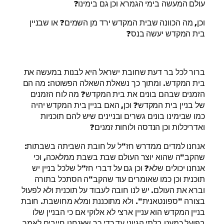
עולם המעשה בימי הגמרא וכן גם בימינו?
וכן, מה הכוונה שבית המקדש ירד מן השמים? או שבניין
בית המקדש יעשה בנס?
ברור לכל בר דעת שחובת ישראל היא לבנות במעשה את
בית המקדש. ומתוך כך נשאלת השאלה הפשוטה: מה הם
הזמנים שבהם בונים את בית המקדש? מה לוח הזמנים
של בניין בית המקדש? וכן, האם בניין בית המקדש יהיה
כמו שבימינו בונים גשרים ובניינים שיש להם תוכניות
ואדריכלות וכן הנדסה ולוחות זמנים?
אנחנו למדים ממדרש חז"ל על חובת השביתה בשבתות:
שהקב"ה שהוא יוצר העולם שבת בשבת ממלאכה, וכי
אנחנו יכולים שלא? וכן גם על דברי חז"ל שלכל בניין יש
תוכנית וכן כמו שאומרים עוד שהקב"ה הסתכל בתורה
וברא את העולם. יש לנו חובה לעבוד על תוכנית ולא לפעול
בצורה "ספונטאנית". ולא מתוכננת ומלא מחושבת. חובת
בניין המקדש הוא עניין ארצי לא אלוקי אם כי הבניין שלו
בפועל כמעט בלתי הגיוני עד כדי כך שאנחנו חייבים לאמר