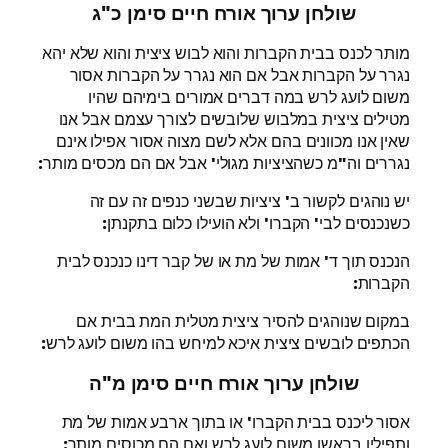
שולחן ערוך אורח חיים סימן כ"ג
מותר לכנס בבית הקברות והוא לבוש ציצית והוא שלא יהא
נגרר על הקברות אבל אם הוא נגרר על הקברות אסור
משום לועג לרש במה דברים אמורים בימיהם שהיו
מטילים ציצית במלבוש שלובשים לצורך עצמם אבל אנו
שאין אנו מכוונים בהם אלא לשם מצוה אסור אפילו אינם
נגררים וה"מ כשהציציות מגולי' אבל אם הם מכסים מותר:
יש נוהגים לקשור ב' ציציות שבשני כנפים זה עם זה
כשנכנסים לבי' הקברו' ולא הועילו כלום בתקנתן:
הנכנס תוך ד' אמות של מת או של קבר דינו כנכנס לבית
הקברות:
במקום שנוהגים להסיר ציצית מטלית המת בבית אם
הכתפים לובשים ציצית איכא למיחש בהו משום לועג לרש:
שולחן ערוך אורח חיים סימן מ"ה
אסור ליכנס בבית הקברו' או בתוך ארבע אמות של מת
ותפילין בראשו משום לועג לרש ואם הם מכוסים מותר: