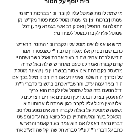
בית יוסף על הטור
מי שמת לו מת שמוטל עליו לקוברו וכו' בברכות ר"פ מי
שמתו (ברכות יז:) מי שמתו מוטל לפניו פטור מק"ש ומן
התפלה ומן התפילין ואסיק רב אשי בגמרא (יח.) דכל
שמוטל עליו לקברו כמוטל לפניו דמי:
ומ"ש או אפילו אינו מוטל עליו לקברו וכו' התוס' והרא"ש
כתבו שם ובפרק אלו מגלחין כתב ר"י כשנפטרה אמו
הודיעו לר"ת אחיה שהיה בעיר אחרת ואכל בשר ושתה יין
קודם קבורה ואמר לנו טעם מאחר שיש לה בעל שהיה
מתעסק בקבורתה אינו אסור בבשר ויין כיון שאינה מוטלת
עליו כדרך הירושלמי ואיני יודע אם היה רבינו מיקל בכך אם
היה בעיר עמה ע"כ. והרשב"א כתב בתשוב' כדברי ר"ת
וז"ל הטעם בזה שכל שמוטל עליו לקברו הוא צריך
להתעסק בצרכיו בתכריכין ובענינים אחרים הצריכים לו
ואלו שאין מוטל עליו לקברו כגון שמתה לו אחותו והיא
נשואה שמוטלת על בעלה לקברה הוא אינו נמנע מלהסב
ומלאכול בשר ומלשתות יין וכן כל כיוצא בזה ע"כ ומפשט
דבריו נראה דאפילו אם הוא עמה בעיר קאמר והרא"ש
כתב על דברי ר"ת ונ"ל סברא חלושה וקלושה דא"כ אחי