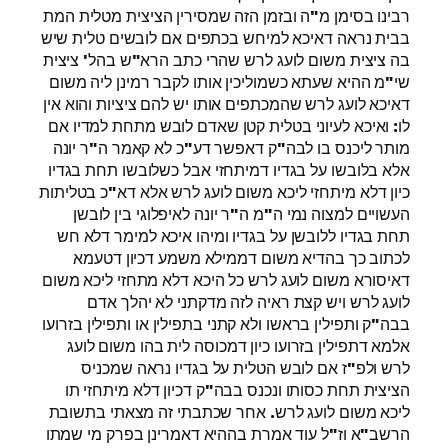
רבינו בסימן מ"ה ובזמן הזה שמסירין הציצית מטלית המת
בבית נראה דאיכא למיחש בכתפים אם לובשים טלית שיש
בה ציצית משום לועג לרש שהרי כתב הרא"ש בהל' ציצית
שי"מ ההיא שעתא כשמוליכין אותו לקבר רמינן ליה משום
דאיכא לועג לרש שהמכתפים אותו יש להם ציציות והוא אין
לו: ואיכא לעיוני בטלית קטן שאדם לובש מתחת למדיו אם
מותר ליכנס בו לבה"ק דאפשר דע"כ לא קאמר ה"ר יונה
אלא בלובשו על בגדיו דמיתחזי אבל כשלובשו תחת בגדיו
כיון דלא מיתחזי ליכא משום לועג לרש אלא דא"כ בטליתות
העשויים למצוה נמי ה"מ ה"ר יונה לאיפלוגי בין לובשן
תחת בגדיו ללובשן על בגדיו ומיהו איכא למימר דלא חש
לכתוב כך בהדיא משום דממילא משמע דכיון דטעמא
דאיסורא משום לועג לרש כל היכא דלא מתחזי ליכא משום
לועג לרש ויש קצת ראיה לזה מדקתני לא יהלך אדם
בבה"ק ותפילין בראשו ולא קתני בתפילין או ותפילין בזרועו
אלמא דתפילין בזרועו כיון דמכוסה לית בהו משום לועג
לרש ולפ"ז אם לובש הטלית על בגדיו נראה שמכניס
הציצית תחת כסותו ונכנס בבה"ק דכיון דלא מיתחזי תו
ליכא משום לועג לרש. אחר שכתבתי זה מצאתי בתשובת
הרשב"א וז"ל עוד אמרת בההיא דאמרינן בפרק מי שמתו