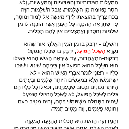
הַמַּעֲלות הַמִּדּותִיּות וְהַמַּדָּעִיּות וְהַמַּעֲשִׂיּות, וְלא
חָסֵר מְאוּמָה מִן הַשְּׁלֵמוּת. אֲבָל הַשְּׁלֵמוּת הַזֶּה
בְכחַ צָרִיךְ בְּהוצָאָתו לִידֵי מַעֲשֶׂה אֶל לִמּוּד וּמוּסָר,
עַד שֶׁתֵּרָאֶה הַהֲכָנָה עַל הָעִנְיָן אֲשֶׁר הוּכְנָה לו מִן
שְׁלֵמוּת וְחִסָּרון וְאֶמְצָעִיִּים אֵין לָהֶם תַּכְלִית.
וְהַשָּׁלֵם – יִדְבַּק בּו מִן הַמִּין הָאֱלהִי אור שֶׁהוּא
נִקְרָא
הַשֵּׂכל הַפּועֵל
, יִדְבַּק בּו שִׂכְלו הַנִּפְעָל
דְּבֵקוּת-הִתְאַחֲדוּת, עַד שֶׁיֵּרָאֶה הָאִישׁ הַהוּא כְּאִיּלּו
הוּא הַשֵּׂכֶל הַהוּא הַפּועֵל אֵין בֵּינֵיהֶם שִׁינּוּי. וְיָשׁוּבוּ
כֵלָיו – רְצונִי לומַר אֶבְרֵי הָאִישׁ הַהוּא – לא
יִשְׁתַּמְּשׁוּ אֶלָּא בַמַּעֲשִׂים הַיּותֵר שְׁלֵמִים וּבָעִתִּים
הַיּותֵר נְכונִים וּבַטּוב שֶׁבָּעִנְיָנִים, וּכְאִלּוּ כָל כֵּלָיו הֵם
כֵּלִים לַשֵּׂכֶל הַפּועֵל, לא לַשֵּׂכֶל הַהִיּוּלִי הַנִּפְעָל
שֶׁהָיָה בַתְּחִלָּה מִשְׁתַּמֵּשׁ בָּהֶם, וְהָיָה מִטִיב פַּעַם
וְחוטֵא פְעָמִים, וְזֶה מֵטִיב תָּמִיד.
וְהַמַּדְרֵגָה הַזּאת הִיא תַכְלִית הַהַגָּעָה הַמְקֻוָּה
לָאָדָם הַשָּׁלֵם. אַחֲרֵי אֲשֶׁר תָּשׁוּב נַפְשׁו מְטהָרָה מִן