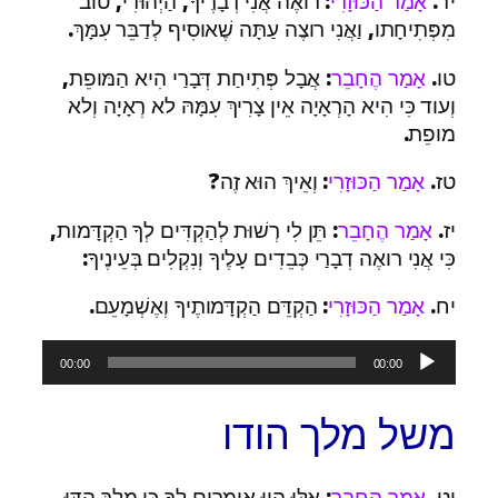
יד.
אָמַר הַכּוּזָרִי
: רואֶה אֲנִי דְבָרֶיךָ, הַיְּהוּדִי, טוב
מִפְּתִיחָתו, וַאֲנִי רוצֶה עַתָּה שֶׁאוסִיף לְדַבֵּר עִמָּךְ.
טו.
אָמַר הֶחָבֵר
: אֲבָל פְּתִיחַת דְּבָרַי הִיא הַמּופֵת,
וְעוד כִּי הִיא הָרְאָיָה אֵין צָרִיךְ עִמָּהּ לא רְאָיָה וְלא
מופֵת.
טז.
אָמַר הַכּוּזָרִי
: וְאֵיךְ הוּא זֶה?
יז.
אָמַר הֶחָבֵר
: תֵּן לִי רְשׁוּת לְהַקְדִּים לְךָ הַקְדָּמות,
כִּי אֲנִי רואֶה דְבָרַי כְּבֵדִים עָלֶיךָ וְנִקְלִים בְּעֵינֶיךָ:
יח.
אָמַר הַכּוּזָרִי
: הַקְדֵּם הַקְדָּמותֶיךָ וְאֶשְׁמָעֵם.
נגן
00:00
00:00
אודיו
משל מלך הודו
יט.
אָמַר הֶחָבֵר
: אִלּוּ הָיוּ אומְרִים לְךָ כִּי מֶלֶךְ הדּוּ