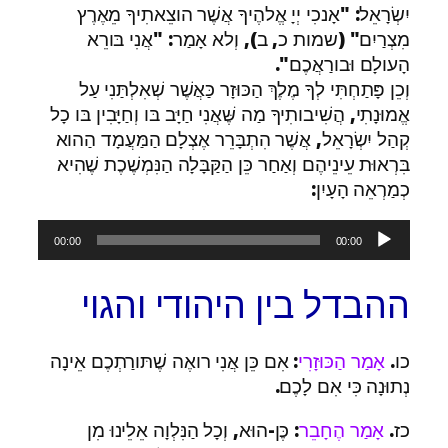
יִשְׂרָאֵל: "אָנכִי יְיָ אֱלהֶיךָ אֲשֶׁר הוצֵאתִיךָ מֵאֶרֶץ
מִצְרַיִם" (שמות כ, ב), וְלא אָמַר: "אֲנִי בּורֵא
הָעולָם וּבורַאֲכֶם".
וְכֵן פָּתַחְתִּי לְךָ מֶלֶךְ הַכּוּזָר כַּאֲשֶׁר שְׁאִלְתַּנִי עַל
אֱמוּנָתִי, הֲשִׁיבותִיךָ מַה שֶּׁאֲנִי חַיָּב בּו וְחַיָּבִין בּו כָל
קְהַל יִשְׂרָאֵל, אֲשֶׁר הִתְבָּרֵר אֶצְלָם הַמַּעֲמָד הַהוא
בִּרְאוּת עֵינֵיהֶם וְאַחַר כֵּן הַקַּבָּלָה הַנִּמְשֶׁכֶת שֶׁהִיא
כְמַרְאֵה הָעָיִן:
נגן
00:00
00:00
אודיו
ההבדל בין היהודי והגוי
כו.
אָמַר הַכּוּזָרִי
: אִם כֵּן אֲנִי רואֶה שֶׁתּורַתְכֶם אֵינָה
נְתוּנָה כִּי אִם לָכֶם.
כז.
אָמַר הֶחָבֵר
: כֶּן-הוּא, וְכָל הַנִּלְוָה אֵלֵינוּ מִן