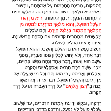
הַסְּפֵקות, מְבִינָה הַחָכְמות עַל אֲמִתָּתָם, וְתָשוּב
כְּאִלּוּ הִיא מַלְאָךְ וְתָשׁוּב גַּם בַּמַּדְרֵגָה הַמַּלְאֲכוּתִית
הַתַּחְתּונָה הַנִּפְרֶדֶת מִן הַגּוּפות.
וְהִיא מַדְרֵגַתַ
הַשֵּׂכֶל הַפּועֵל, וְהוּא מַלְאָךְ מַדְרֵגָתו לְמַטָּה מִן
הַמַּלְאָךְ הַמְמֻנֶּה בְגַלְגַּל הַיָּרֵחַ.
וְהֵם שְׂכָלִים
מָפְשָׁטִים מֵחֳמֳרִים קְדוּמִים עִם הַסִּבָּה הָרִאשׁונָה.
וְאֵינָם יְרֵאִים הַכִּלָּיון לְעולָם.
וְתָשׁוּב נֶפֶשׁ הָאָדָם הַשָּׁלֵם וְהַשֵּׂכֶל הַהוּא הַפּועֵל
דָּבָר אֶחָד, וְלא יָחוּש לְכִלְיון גּוּפו וַאֲבָרָיו, מִפְּנֵי
שֶׁשָּׁב הוּא וְאותו, דָּבָר אֶחָד וְנָחָה נַפְשׁו בַּחַיִּים,
מִפְּנֵי שֶׁשָּׁב בְּכַת הֶרְמֵס וְאֶסְקְלַבִּיּוּס וְסָקְרַט
וְאַפְלָטון וַאֲרִיסְטו, כִּי הוּא וָהֵם וְכָל מִי שֶׁיַעֲלֶה אֶל
מַדְרֵגָתָם וְהַשֵּׂכֶל הַפּועֵל, דָּבָר אֶחָד. וְזֶהוּ אֲשֶׁר
יְכֻנֶּה בִ"
רְצון אֱלהִים
" עַל דֶּרֶךְ הַעֲבָרָה או עַל דֶּרֶךְ
הַקֵּרוּב.
רָדְפֵהוּ, וּבַקֵּשׁ יְדִיעַת אֲמִתַּת הַדְּבָרִים, עַד שֶׁיָּשׁוּב
שִׂכְלְךָ פועֵל לא נִפְעָל, וְהִדָּבֵק בְּדַרְכֵי הַצַּדִּיקִים