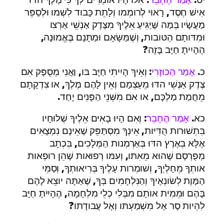
אִישׁ חֶסֶד, רָאוּי לְרומְמו וְלָתֵת כָּבוד לִשְׁמו וּלְסַפֵּר
מַעֲשָׂיו בְּמַה שֶּׁיַּגִּיעַ אֵלֶיךָ מִצֶּדֶק אַנְשֵׁי אַרְצו
וּמִדּותָם הַטּובות, וְשֶׁמַּשָּׂאָם וּמַתָּנָם בֶּאֱמוּנָה,
הֶהָיִיתָ חַיָּב בָּזֶה?
כ.
אָמַר הַכּוּזָרִי
: וְאֵיךְ הָיִיתִי חַיָּב בּו, וַאֲנִי מְסֻפָּק אִם
צֶדֶק אַנְשֵׁי הדּוּ מֵעַצְמָם וְאֵין לָהֶם מֶלֶךְ, או צִדְקָתָם
מֵחֲמַת מַלְכָּם, או אִם מִשְּׁנֵי הַפָּנִים יָחַד.
כא.
אָמַר הֶחָבֵר
: וְאִם הָיוּ בָאִים אֵלֶיךָ שְׁלוּחָיו
בִּתְשׁוּרות הֻדִּיּות, אֵינְךָ מִסְתַּפֵּק שֶׁאֵינָם נִמְצָאִים
אֶלָּא בְאֶרֶץ הדּוּ בְּאַרְמְנות הַמְּלָכִים, בִּכְתָב
מְפֻרְסָם שֶׁהוּא מֵאִתּו, וְעִמּו רְפוּאות שֶׁהֵן רופְאות
אותְךָ מֵחָלְיְךָ, וְשׁומְרות עָלֶיךָ בְּרִיאוּתְךָ, וְסַמֵּי
הַמָּוֶת לְשׂונְאֶיךָ וְהַנִּלְחָמִים בְּךָ, שֶׁאַתָּה יוצֵא לָהֶם
בָּהֶם וּמֵמִית אותָם מִבְּלִי כְלֵי מִלְחָמָה, הֶהָיִיתָ חַיָּב
לִהְיות סָר אֶל מִשְׁמַעְתּו וְאֶל עֲבודָתו?