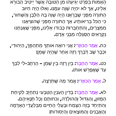
הָאֻמּות בִּפְרָט יַגִּיעֵהוּ מִן הַטּובָה אֲשֶׁר יֵיטִיב הַבּורֵא
אֵלֵינוּ, אַךְ לא יִהְיֶה שָׁוֶה עִמָּנוּ. וְאִלּוּ הָיָה חִיּוּב
הַתּורָה מִפְּנֵי שֶׁבְּרָאָנוּ הָיָה שָׁוֶה בָּהּ הַלָּבָן וְהַשָּׁחור,
כִּי הַכּל בְּרִיאותָיו. אַךְ הַתּורָה מִפְּנֵי שֶׁהוצִיאָנוּ
מִמִּצְרַיִם, וְהִתְחַבְּרוּת כְּבודו אֵלֵינוּ, מִפְּנֵי שֶׁאֲנַחְנוּ
נִקְרָאִים הַסְּגֻלָּה מִבְּנֵי אָדָם.
כח.
אָמַר הַכּוּזָרִי
: אֲנִי רואֶה אותְךָ מִתְהַפֵּךְ, הַיְּהוּדִי,
וּכְבָר שָׁב דְּבָרְךָ רָזֶה אַחַר שֶׁהָיָה שָׁמֵן:
כט.
אָמַר הֶחָבֵר
: בֵּין רָזֶה בֵין שָׁמֵן – הַרְחֶב-לִי לִבְּךָ
עַד שֶׁאֲפָרֵשׁ אותו.
ל.
אָמַר הַכּוּזָרִי
: אֱמר מַה שֶּׁתִּרְצֶה.
לא.
אָמַר הֶחָבֵר
: בְּדִין הָעִנְיָן הַטִּבְעִי נִתְחַיֵּב לְקִיחַת
הַמָּזון, וְהַגִּדּוּל וְהַהולָדָה, וְכחותָם וְכָל תְּנָאֵיהֶם.
וְהִתְיַחֵד בָּזֶה הַצֶּמַח וּבַעֲלֵי הַחַיִּים מִבַּלְעֲדֵי הָאֲדָמָה
וְהָאֲבָנִים וְהַמּוצָאִים וְהַיְסודות: