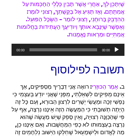
שֶׁיִּתָּכֵן לְךָ, אַחֲרֵי אֲשֶׁר תָּבִין כְּלָלֵי הַחָכְמות עַל
אֲמִתָּתָם. וְאָז תַּגִּיעַ אֶל בַּקָּשָׁתְךָ, רְצונִי לומַר:
הַהִדָּבֵק בָּרוּחָנִי, רְצונִי לומַר – הַשֵּׂכֶל הַפּועֵל.
וְאֶפְשָׁר שֶׁיְּנַבֵּא אותְךָ וְיודִיעֲךָ הָעֲתִידות בַּחֲלומות
אֲמִתִּיִּים וּמַרְאות נֶאֱמָנות.
נגן
00:00
00:00
אודיו
תשובה לפילוסוף
ב.
אָמַר הַכּוּזָרִי
: רואֶה אֲנִי דְבָרֶיךָ מַסְפִּיקִים, אַךְ
אֵינָם מְפִיקִים לִשְׁאֵלָתִי, מִפְּנֵי שֶׁאֲנִי יודֵעַ בְּעַצְמִי כִּי
נַפְשִׁי זַכָּה וּמַעֲשַׂי יְשָׁרִים לִרְצון הַבּורֵא, וְעִם כָּל זֶה
הָיְתָה תְשׁוּבָתִי כִּי הַמַּעֳשֶׂה הַזֶה אֵינֶנּוּ נִרְצֶה, אַף עַל
פִּי שֶׁהַכַּוָּנָה רְצוּיָה, וְאֵין סָפֵק שֶׁיֵשׁ מַעֲשֶׂה שֶׁהוּא
נִרְצֶה בְעַצְמוּתו לא כְפִי הַמַּחֲשָׁבות. וְאִם אֵינֶנּוּ כֵן,
מַה לֶּאֱדום וּלְיִשְׁמָעֵאל שֶׁחִלְּקוּ הַיִּשּׁוּב נִלְחָמִים זֶה