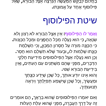
בַחֲלום לְבַקֵּשׁ הַמַּעֲשֶׂה הַנִּרְצֶה אֵצֶל הַבּורֵא, שָׁאַל
פִּילוסוף אֶחָד עַל אֱמוּנָתו.
שיטת הפילוסוף
וְאָמַר לו הַפִּילוסוף
: אֵין אֵצֶל הַבּורֵא לא רָצון וְלא
שִׂנְאָה, כִּי הוּא נַעֲלֶה מִכָּל הַחֲפָצִים וּמִכָּל הַכַּוָּנות.
כִּי הַכַּוָּנָה מורָה עַל חֶסְרון הַמְכַוֵּן, וְכִי הַשְׁלָמַת
כַּוָּנָתו שְׁלֵמוּת לו, וּבְעוד שֶׁלּא תִשְׁלַם הוּא חָסֵר.
וְכֵן הוּא נַעֲלֶה אֵצֶל הַפִּילוסופִים מִידִיעַת חֶלְקֵי
הַדְּבָרִים, מִפְּנֵי שֶּהֵם מִשְׁתַּנִּים עִם הָעִתִּים, וְאֵין
בִּידִיעַת הַבּורֵא שִׁנּוּי.
וְהוּא אֵינו יודֵעַ אותְך,ָ כָּל שֶׁכֵּן שֶׁיֵּדַע כַּוָּנָתְךָ
וּמַעֲשֶׂיך,ָ וְכָל שֶׁכֵּן שֶׁיִּשְׁמַע תְּפִיָלְתָך וְיִרְאֶה
תְנוּעותֶיך.
וְאִם יאמְרוּ הַפִּילוסופִים שֶׁהוּא בְרָאֲך, הֵם אומְרִים
זֶה עַל דֶּרֶךְ הַעֲבָרָה, מִפְּנֵי שֶׁהוּא עִלַּת הָעִלּות