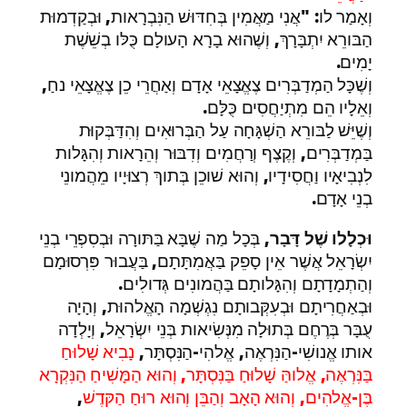
וְאָמַר לו: "אֲנִי מַאֲמִין בְּחִדּוּשׁ הַנִּבְרָאות, וּבְקַדְמוּת
הַבּורֵא יִתְבָּרָךְ, וְשֶׁהוּא בָרָא הָעולָם כֻּלּו בְשֵׁשֶׁת
יָמִים.
וְשֶׁכָּל הַמְדַבְּרִים צֶאֱצָאֵי אָדָם וְאַחֲרֵי כֵן צֶאֱצָאֵי נחַ,
וְאֵלָיו הֵם מִתְיַחֲסִים כֻּלָּם.
וְשֶׁיֵּשׁ לַבּורֵא הַשְׁגָּחָה עַל הַבְּרוּאִים וְהִדַּבְּקוּת
בַּמְדַבְּרִים, וְקֶצֶף וְרַחֲמִים וְדִבּוּר וְהֵרָאות וְהִגָּלות
לִנְבִיאָיו וַחֲסִידָיו, וְהוּא שׁוכֵן בְּתוךְ רְצוּיָיו מֵהֲמונֵי
בְנֵי אָדָם.
וּכְלָלו שֶׁל דָּבָר
, בְּכָל מַה שֶׁבָּא בַּתּורָה וּבְסִפְרֵי בְנֵי
יִשְׂרָאֵל אֲשֶׁר אֵין סָפֵק בַּאֲמִתָּתָם, בַּעֲבוּר פִּרְסוּמָם
וְהַתְמָדָתָם וְהִגָּלותָם בַּהֲמונִים גְּדולִים.
וּבְאַחֲרִיתָם וּבְעִקְּבותָם נִגְשְׁמָה הָאֱלהוּת, וְהָיָה
עֻבָּר בְּרֶחֶם בְּתוּלָה מִנְּשִׂיאות בְּנֵי יִשְׂרָאֵל, וְיָלְדָה
אותו אֱנושִׁי-הַנִּרְאֶה, אֱלהִי-הַנִּסְתָּר,
נָבִיא שָׁלוּחַ
בַּנִּרְאֶה, אֱלוהַּ שָׁלוּחַ בַּנִּסְתָּר, וְהוּא הַמָּשִׁיחַ הַנִּקְרָא
בֶּן-אֱלהִים, וְהוּא הָאָב וְהַבֵּן וְהוּא רוּחַ הַקּדֶשׁ
,