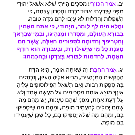
יב.
אָמַר הַכּוּזָרִי
: מַסְכִּים הָיִיתִי שֶׁלּא אֶשְׁאַל יְהוּדִי
מִפְּנֵי שֶׁיָּדַעְתִּי אִבּוּד זִכְרָם וְחֶסְרון עֲצָתָם, כִּי
הַשִּׁפְלוּת וְהַדַּלּוּת לא עָזְבוּ לָהֶם מִדָּה טובָה.
וַהֲלא הָיָה לְךָ לומַר, הַיְּהוּדִי, כִּי אַתָּה מַאֲמִין
בְּבורֵא הָעולָם, וּמְסַדְּרו וּמַנְהִיגו, וּבְמִי שֶׁבְּרָאֲךָ
וְהִטְרִיפְךָ וְהַדּומֶה לַסִּפּוּרִים הָאֵלֶּה, אֲשֶׁר הֵם
טַעֲנַת כָּל מִי שֶׁיֶּשׁ-לו דָת, וּבַעֲבוּרָהּ הוּא רודֵף
הָאֱמֶת, לְהִדַּמּות לַבּורֵא בְּצִדְקו וּבְחָכְמָתו:
יג.
אָמַר הֶחָבֵר
: זֶה שֶׁאַתָּה אומֵר, הִיא הַדָּת
הַהֶקֵּשִׁית הַמִּנְהָגִית, מֵבִיא אֵלֶיהָ הָעִיּוּן, וְנִכְנָסִים
בָּהּ סְפֵקות רַבּות. וְאִם תִּשְׁאַל הַפִּילוסופִים עָלֶיהָ
אֵינְךָ מוצֵא אותָם מַסְכִּימִים עַל מַעֲשֶׂה אֶחָד וְלא
עַל דַּעַת אֶחָת, מִפְּנֵי שֶׁהֵם טְעָנות, יֵשׁ מֵהֶם מַה
שֶּׁהֵם יְכולִים לְהַעֲמִיד מופֵת, וּמֵהֶם מַה שֶּׁיַּסְפִּיקוּ
בָם, וּמֵהֶם מַה שֶּׁלּא יַסְפִּיקוּ בָם, כָּל שֶׁכֵּן שֶׁיַעֲמִידוּ
בָם מופֵת.