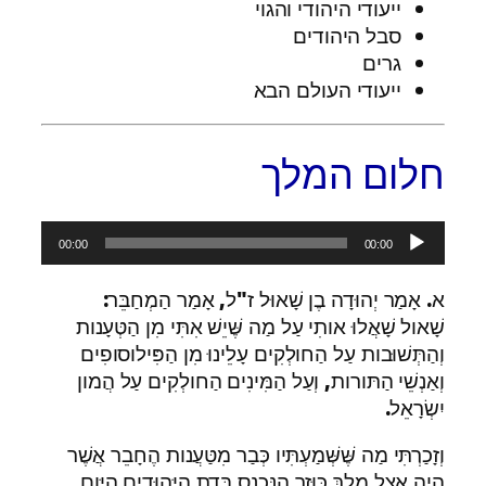
ייעודי היהודי והגוי
סבל היהודים
גרים
ייעודי העולם הבא
חלום המלך
נגן
00:00
00:00
אודיו
א. אָמַר יְהוּדָה בֶן שָׁאוּל ז"ל, אָמַר הַמְחַבֵּר:
שָׁאול שָׁאֲלוּ אותִי עַל מַה שֶּׁיֵשׁ אִתִּי מִן הַטְּעָנות
וְהַתְּשׁוּבות עַל הַחולְקִים עָלֵינוּ מִן הַפִּילוסופִים
וְאַנְשֵׁי הַתּורות, וְעַל הַמִּינִים הַחולְקִים עַל הֲמון
יִשְׂרָאֵל.
וְזָכַרְתִּי מַה שֶּׁשְּׁמַעְתִּיו כְּבַר מִטַּעֲנות הֶחָבֵר אֲשֶׁר
הָיָה אֵצֶל מֶלֶךְ כּוּזָר הַנִּכְנַס בְּדַת הַיְּהוּדִים הַיּום