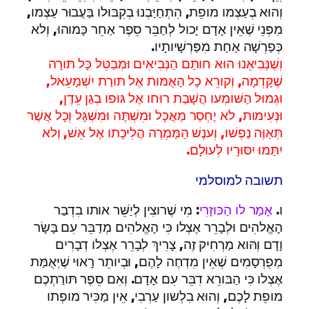
וְהוּא בְעַצְמו מופֵת, הִתְחַיַּבְנוּ בְקִבּוּלו בַּעֲבוּר עַצְמו,
מִפְּנֵי שֶׁאֵין אָדָם יָכול לְחַבֵּר סֵפֶר אַחֵר כָּמוהוּ, וְלא
כְּפַרְשָׁה אַחַת מִפַּרְשָׁיותָיו.
וְשֶׁנְּבִיאֵנוּ הוּא חותַם הַנְּבִיאִים וּמְבַטֵּל כָּל תּורָה
שֶׁקָּדְמָה, וְקורֵא כָל הָאֻמּות אֶל תּורַת יִשְׁמָעֵאל,
וּגְמוּל הַשּׁומְעו הֲשָׁבַת רוּחו אֶל גּוּפו בְגַן עֵדֶן,
וּנְעִימות, לא יֶחְסַר מַאֲכָל וּמִשְׁתֶּה וּמִשְׁגָּל וְכָל אֲשֶׁר
תְּאַוֶּה נַפְשׁו, וְענֶשׁ הַמַּמְרֶה הֲלִיכָתו אֶל אֵשׁ, וְלא
יִתַּמּוּ יִסּוּרָיו לְעולָם.
תשובה למוסלמי
ו.
אָמַר לו הַכּוּזָרִי
: מִי שֶׁרוצִין לְיַשֵּׁר אותו בִדְבַר
הָאֱלהִים וּלְבָרֵר אֶצְלו כִּי הָאֱלהִים מְדַבֵּר עִם בָּשָׂר
וָדָם וְהּוא מַרְחִיק זֶה, צָרִיךְ לְבָרֵר אֶצְלו דְבָרִים
מְפֻרְסָמִים שֶׁאֵין מִדְחֶה לָהֶם, וּבְיותֵר רָאוּי שֶׁיְּאֻמַּת
אֶצְלו כִּי הַבּורֵא דִבֵּר עִם אָדָם. וְאִם סֵפֶר תּורַתְכֶם
מופֵת לָכֶם, וְהוּא בִלְשון עַרְבִי, אֵין מַכִּיר מופְתו