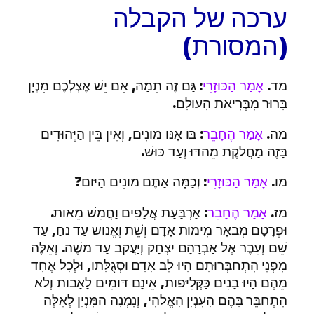
ערכה של הקבלה
(המסורת)
מד.
אָמַר הַכּוּזָרִי
: גַּם זֶה תֵמַהּ, אִם יֵשׁ אֶצְלְכֶם מִנְיָן
בָּרוּר מִבְּרִיאַת הָעולָם.
מה.
אָמַר הֶחָבֵר
: בּו אָנּו מונִים, וְאֵין בֵּין הַיְּהוּדִים
בָּזֶה מַחֲלקֶת מֵהדּוּ וְעַד כּוּשׁ.
מו.
אָמַר הַכּוּזָרִי
: וְכַמָּה אַתֶּם מונִים הַיּום?
מז.
אָמַר הֶחָבֵר
: אַרְבַּעַת אֲלָפִים וַחֲמֵשׁ מֵאות.
וּפְרָטָם מְבאָר מִימות אָדָם וְשֵׁת וֶאֱנוש עַד נחַ, עַד
שֵׁם וְעֵבֶר אֶל אַבְרָהָם יִצְחָק וְיַעֲקב עַד משֶׁה. וְאֵלֶּה
מִפְּנֵי הִתְחַבְּרוּתָם הָיוּ לֵב אָדָם וּסְגֻלָּתו, וּלְכָל אֶחָד
מֵהֶם הָיוּ בָנִים כַּקְּלִיּפות, אֵינָם דּומִים לָאָבות וְלא
הִתְחַבֵּר בָּהֶם הָעִנְיָן הָאֱלהִי, וְנִמְנָה הַמִּנְיָן לְאֵלֶּה