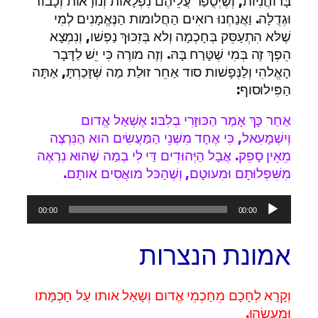
בָּרוחֲנִיּות, וְשֶׁיְּסֻפַּר עֲלֵיהֶם נִפְלָאות וְנורָאות וְכָבוד
וּגְדֻלָּה. וַאֲנַחְנוּ רואִים הַחֲלומות הַנֶּאֱמָנִים לְמִי
שֶׁלּא הִתְעַסֵּק בְּחָכְמָה וְלא בְּזִכּוּךְ נַפְשׁו, וְנִמְצָא
הֵפֶךְ זֶה בְּמִי שֶׁטָּרַח בָּהּ. וְזֶה מורֶה כִּי יֵשׁ לַדָּבָר
הָאֱלהִי וְלַנְּפָשׁות סוד אַחֵר זוּלַת מַה שֶּׁזָּכַרְתָּ, אַתָּה
הַפִּילוסוף:
אַחַר כָּךְ אָמַר הַכּוּזָרִי בְלִבּו: אֶשְׁאַל אֱדום
וְיִשְׁמָעִאל, כִּי אֶחָד מִשְּׁנֵי הַמַּעֲשִׂים הוּא הַנִּרְצֶה
מֵאֵין סָפֵק. אֲבָל הַיְּהוּדִים דַּי לִי בְמַה שֶׁהוּא נִרְאֶה
מִשִּׁפְלוּתָם וּמִעוּטָם, וְשֶׁהַכּל מואֲסִים אותָם.
נגן
00:00
00:00
אודיו
אמונת הנצרות
וְקָרָא לְחָכָם מֵחַכְמֵי אֱדום וְשָאַל אותו עַל חָכְמָתו
וּמַעֲשֵׂהוּ.