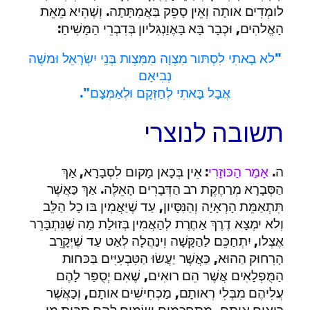
לומְדִים אותָה וְאֵין סָפֵק בַּאֲמִתָּתָה. וְשֶׁהִיא מֵאֵת
הָאֱלהִים, וּכְבָר בָּא בָּאֶוַנְגִּליון בְּדִבְרֵי הַמָּשִׁיחַ:
"לא בָאתִי לִסְתּור מִצְוָה מִמִּצְות בְּנֵי יִשְׂרָאֵל וּמשֶׁה
נְבִיאָם
אֲבָל בָּאתִי לְחַזְּקָם וּלְאַמְּצָם".
תשובה לנוצרי
ה.
אָמַר הַכּוּזָרִי
: אֵין בְּכָאן מָקום לִסְבָרָא, אַךְ
הַסְּבָרָא מְרַחֶקֶת רב הַדְּבָרִים הָאֵלֶּה. אַךְ כַּאֲשֶׁר
תִּתְאַמֵּת הָרְאָיָה וְהַנִּסָּיון, עַד שֶׁיַּאֲמִין בּו כָל הַלֵּב
וְלא יִמְצָא דֶרֶךְ אַחֶרֶת לְהַאֲמִין בְּזוּלַת מַה שֶּׁנִּתְבָּרֵר
אֶצְלו, יִתְחַכֵּם לַהַקָּשָׁה וִינַהֲלָה לְאַט עַד שֶׁיְּקָרֵב
הָרִחוּק הַהוּא, כַּאֲשֶׁר יַעֲשׂוּ הַטִּבְעִיִּים בַּכּחות
הַמֻּפְלָאִים אֲשֶׁר הֵם רואִים, שֶׁאִם יְסֻפַּר לָהֶם
עֲלִיהֶם מִבְּלִי רְאותָם, מַכְחִישִׁים אותָם, וְכַאֲשֶׁר
רואִים אותָם, מִתְחַכְּמִים וְשָׂמִים לָהֶם סִבּות מִן