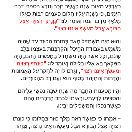
כְּאַרְבַּע מֵאות שָׁנָה כַּאֲשֶׁר נִזְכָּר וְנודָע בְּסִפְרֵי דִבְרֵי
הַיָּמִים, כִּי נִשְׁנָה עָלָיו חֲלום פְּעָמִים רַבּות כְּאִלּוּ
מַלְאָךְ מְדַבֵּר עִמּו וְאומֵר לו:
"כַּוָּנָתְךָ רְצוּיָה אֵצֶל
הַבּורֶא אֲבָל מַעַשְׂךָ אֵינָנּוּ רָצוּי"
.
וְהוּא הָיָה מִשְׁתַּדֵּל מְאד בְּתורַת הַכּוּזָר עַד שֶׁהָיָה
מְשַׁמֵּש בַּעֲבודַת הַהֵיכָל וְהַקָּרְבָּנות בְּעַצְמו בְּלֵב
שָׁלֵם, וְכָל אֲשֶׁר הָיָה מִשְׁתַּדֵּל בַּמַּעֲשִׂים הָהֵם, הָיָה
הַמַּלְאָךְ בָּא אֵלָיו בַּלַּיְלָה וְאומֵר לו:
"כַּוָּנָתְךָ רְצוּיָה
וּמַעַשְׂךָ אֵינֶנּוּ רָצוּי"
, וְגָרַם לו זֶה לַחֲקר עַל הָאֱמוּנות
וְהַדָּתות וְהִתְיַהֵד בַּסּוף הוּא וְעַם רָב מֵהַכּוּזָרִים.
וְהָיוּ מִטַּעֲנות הֶחָבֵר מַה שֶּׁנִּתְיַשְּׁבָה נַפְשִׁי עֲלֵיהֶם
וְהִסְכִּימוּ לְדַעְתִּי. וְרָאִיתִי לִכְתּב הַדְּבָרִים הָהֵם
כַּאֲשֶׁר נָפְלוּ וְהַמַּשְׂכִּילִים יָבִינו.
– אָמְרוּ: כִּי כַאֲשֶׁר רָאָה מֶלֶךְ כּוּזָר בַּחֲלומו כִּי כַוָּנָתו
רְצוּיָה אֵצֶל הַבּורֵא אֲבָל מַעֲשֵׂהוּ אֵינו נִרְצֶה, וְצִוָּהוּ