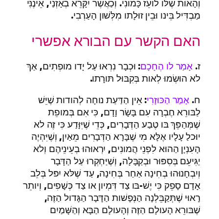
וְהָאות שֶׁלּו לועֵז כָּמונִי. וְכַאֲשֶׁר יִקָּרֵא בְאָזְנַי, אֵינֶנִּי
מַבְדִּיל בֵּינו וּבֵין זוּלָתו מִלְּשׁון הָעַרְבִי.
האם הקשר עם הבורא אפשרי
ז.
אָמַר לו הֶחָכָם
: וּכְבָר נִרְאוּ עַל יָדו מופְתִים, אַךְ
לא הוּשְׂמוּ לְאות בְּקִבּוּל תּורָתו.
ח.
אָמַר הַכּוּזָרִי
: אֵין הַדַּעַת נוחָה לְהודות שֶׁיֵּשׁ
לַבּורֵא חֶבְרָה עִם בָּשָׂר וָדָם, כִּי אִם בְּמופֵת
שֶׁמְּהַפֵּךְ בּו טֶבַע הַדְּבָרִים, כְּדֵי שֶׁיִּוָּדַע כִּי זֶה לא
יוּכלַ עָלָיו אֶלָּא מִי שֶׁבָּרָא הַדְּבָרִים מֵאַיִן, וְשֶׁיִּהְיֶה
הָעִנְיָן הַהוּא לִפְנֵי הֲמונִים, יִרְאוּהוּ בְעֵינֵיהֶם וְלא
יַגִּיעֵם בְּסִפּוּר וּבְקַבָּלָה, וְשֶׁיַּחְקְרוּ עַל הַדָּבָר
וְיִבְחָנוּהוּ בְחִינָה אַחַר בְּחִינָה, עַד שֶׁלּא יִפּל בְּלֵב
אָדָם סָפֵק כִּי יֶשׁ-בּו צַד דִּמְיון או צַד כְּשָׁפִים, וְיותֵר
רָאוּי שֶׁתְּקַבֵּלְנָה הַנְּפָשׁות הַדָּבָר הַגָּדול הַזֶּה,
שֶׁבּורֵא הָעולָם הַזֶּה וְהָעולָם הַבָּא וְהַשָּׁמַיִם