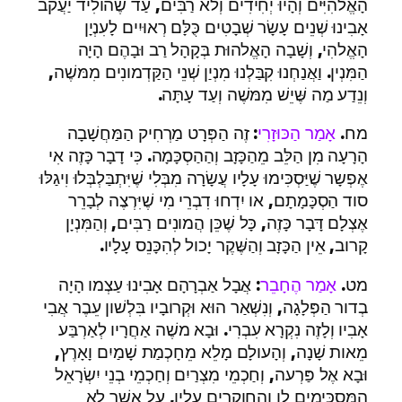
הָאֱלהִיִּים וְהָיוּ יְחִידִים וְלא רַבִּים, עַד שֶׁהולִיד יַעֲקב
אָבִינוּ שְׁנֵים עָשָׂר שְׁבָטִים כֻּלָּם רְאוּיִים לָעִנְיָן
הָאֱלהִי, וְשָׁבָה הָאֱלהוּת בְּקָהָל רַב וּבָהֶם הָיָה
הַמִּנְין. וַאֲנַחְנוּ קִבַּלְנוּ מִנְיַן שְׁנֵי הַקַּדְמונִים מִמּשֶׁה,
וְנֵדַע מַה שֶּׁיֵשׁ מִמּשֶׁה וְעַד עָתָּה.
מח.
אָמַר הַכּוּזָרִי
: זֶה הַפְּרָט מַרְחִיק הַמַּחֲשָׁבָה
הָרָעָה מִן הַלֵּב מֵהַכָּזָב וְהַהַסְכָּמָה. כִּי דָבָר כָּזֶה אִי
אֶפְשָר שֶׁיַּסְכִּימוּ עָלָיו עֲשָׂרָה מִבְּלִי שֶׁיִּתְבַּלְבְּלוּ וִיגַלּוּ
סוד הַסְכָּמָתָם, או יִדְחוּ דִבְרֵי מִי שֶׁיִּרְצֶה לְבָרֵר
אֶצְלָם דָּבָר כָּזֶה, כָּל שֶׁכֵּן הֲמונִים רַבִּים, וְהַמִּנְיָן
קָרוב, אֵין הַכָּזָב וְהַשֶּׁקֶר יָכול לְהִכָּנֵס עָלָיו.
מט.
אָמַר הֶחָבֵר
: אֲבָל אַבְרָהָם אָבִינוּ עַצְמו הָיָה
בְדור הַפְּלָגָה, וְנִשְׁאַר הוּא וּקְרובָיו בִּלְשׁון עֵבֶר אֲבִי
אָבִיו וְלָזֶה נִקְרָא עִבְרִי. וּבָא משֶׁה אַחֲרָיו לְאַרְבַּע
מֵאות שָׁנָה, וְהָעולָם מָלֵא מֵחָכְמַת שָׁמַיִם וָאָרֶץ,
וּבָא אֶל פַּרְעה, וְחַכְמֵי מִצְרַיִם וְחַכְמֵי בְנֵי יִשְׂרָאֵל
הַמַּסְכִּימִים לו וְהַחוקְרִים עָלָיו, עַל אֲשֶׁר לא