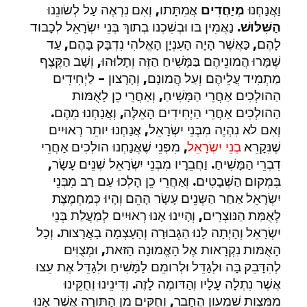
וַאֲנַחְנוּ
מְיַחֲדִים
אֲמִתָּתו, וְאִם נִרְאֶה עַל לְשׂונֵנוּ
הַשִּׁלּוּשׁ
. נַאֲמִין בּו וּבְשִׁכְנו בְתוךְ בְּנֵי יִשְׂרָאֵל לְכָבוד
לָהֶם, כַּאֲשֶׁר הָיָה הָעִנְיָן הָאֱלהִי נִדְבָּק בָּהֶם, עַד
שֶׁמָּרוּ הֲמונֵיהֶם בַּמָּשִׁיחַ הַזֶּה וְתָלוּהוּ, וְשָׁב הַקֶּצֶף
מַתְמִיד עֲלֵיהֶם וְעַל הֲמונָם, וְהָרָצון – לַיְחִידִים
הַהולְכִים אַחֲרֵי הַמָּשִׁיחַ, וְאַחֲרֵי כֵן לָאֻמּות
הַהולְכִים אַחֲרֵי הַיְחִידִים הָאֵלֶּה, וְאֲנַחְנוּ מֵהֶם.
וְאִם לא נִהְיֶה מִבְּנֵי יִשְׂרָאֵל, אֲנַחְנוּ יותֵר רְאוּיִים
שֶׁנִּקָרֵא
בְנֵי יִשְׂרָאֵל
, מִפְּנֵי שֶׁאֲנַחְנוּ הולְכִים אַחֲרֵי
דִבְרֵי הַמָּשִׁיחַ. וַחֲבֵרָיו מִבְּנֵי יִשְׂרָאֵל שְׁנֵים עָשָׂר,
בִּמְקום הַשְּׁבָטִים. וְאַחֲרֵי כֵן הָלְכוּ עַם רַב מִבְּנֵי
יִשְׂרָאֵל אַחַר הַשְּנֵים עָשָׂר הָהֵם וְהָיוּ כְּמַחְמֶצֶת
לְאֻמַּת הַנּוצְרִים, וְהָיִינוּ אָנוּ רְאוּיִים לְמַעֲלַת בְּנֵי
יִשְׂרָאֵל וְהָיְתָה לָנוּ הַגְּבוּרָה וְהָעָצְמָה בָאֲרָצות. וְכָל
הָאֻמּות נִקְרָאות אֶל הָאֱמוּנָה הַזּאת, וּמְצֻוִּים
לְהִדָּבֵק בָּה וּלְגַדֵּל וּלְרומֵם לַמָּשִׁיחַ וּלִגַדֵּל אֶת עֵצו
אֲשֶׁר נִתְלָה עָלָיו וְהַדּומֶה לָזֶה. וְדִינֵינוּ וְחֻקֵּינוּ
מִמִּצְות שִׁמְעון הֶחָבֵר, וְחֻקִּים מִן הַתּורָה אֲשֶׁר אָנוּ