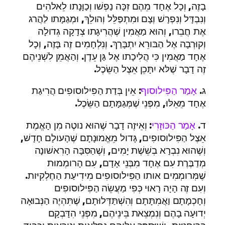
בָזֶה, וְכָל אֶחָד מֵהֶם זִכָּה נַפְשׁו וְכַוָּנָתו לֵאלהִים
וְנִבְדָּל וְנִפְרָשׁ וְצָם וּמִתְפַּלֵּל וְהולֵךְ, וּמְגַמָּתו לַהֲרג
אֶת חֲבֵרו, וְהוּא מַאֲמִין שֶׁהֲרִיגָתו צְדָקָה גְדולָה
וְקוּרְבָה אֶל הַבּורֵא יִתְבָּרַךְ. וְנִלְחָמִים זֶה בָּזֶה, וְכָל
אֶחָד מַאֲמִין כִּי הֲלִיכָתו אֶל גַּן עֵדֶן. וְהַאֲמֵן לִשְׁנֵיהֶם
זֶה דָבָר שֶׁלּא יִתָּכֵן אֵצֶל הַשֵּׂכֶל.
ג.
אָמַר הַפִּילוסוף
: אֵין בְּדַת הַפִּילוסופִים הֲרִיגַת
אֶחָד מֵאֵלּוּ, מִפְּנֵי שֶׁמְּגַמָּתָם הַשֵּׂכֶל.
ד.
אָמַר הַכּוּזָרִי
: וְאֵיזֶה דָבָר שֶׁהוּא נוטֶה מִן הָאֱמֶת
אֵצֶל הַפִּילוסופִים, גָּדול מֵאֱמוּנָתָם שֶׁהָעולָם חָדָשׁ,
וְשֶׁהוּא נִבְרָא בְשֵׁשֶׁת יָמִים, וְשֶׁהַסִּבָּה הָרִאשׁונָה
מְדַבֶּרֶת עִם אֶחָד מִבְּנֵי אָדָם, עִם הָרומְמוּת
שֶׁמְּרומְמִים אותו הַפִּילוסופִים מִידִיעַת הַחֶלְקִיּות.
וְעִם זֶה הָיָה רָאוּי כְּפִי מַעֲשֵׂה הַפִּילוסופִים
וְחָכְמָתָם וַאֲמִתָּתָם וְהִשְׁתַּדְּלוּתָם, שֶׁתִּהְיֶה הַנְּבוּאָה
יְדוּעָה בָהֶם וְנִמְצֵאת בֵּינֵיהֶם, מִפְּנֵי הִדָּבְקָם