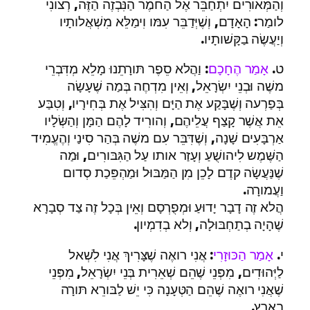
וְהַמְּאורִים יִתְחַבֵּר אֶל הַחמֶר הַנִּבְזֶה הַזֶּה, רְצונִי
לומַר: הָאָדָם, וְשֶׁיְּדַבֵּר עִמּו וִימַלֵּא מִשְׁאֲלותָיו
וְיַעֲשֶׂה בַקָּשׁותָיו.
ט.
אָמַר הֶחָכָם
: וַהֲלא סֵפֶר תּורָתֵנוּ מָלֵא מְדִּבְרֵי
משֶׁה וּבְנֵי יִשְׂרָאֵל, וְאֵין מִדְחֶה בְּמַה שֶׁעָשָׂה
בְּפַרְעה וְשֶׁבָּקַע אֶת הַיָּם וְהִצִּיל אֶת בְּחִירָיו, וְטִבַּע
אֵת אֲשֶׁר קָצַף עֲלֵיהֶם, וְהורִיד לָהֶם הַמָּן וְהַשְּׂלָיו
אַרְבָּעִים שָׁנָה, וְשֶׁדִּבֵּר עִם משֶׁה בְּהַר סִינַי וְהֶעֱמִיד
הַשֶּׁמֶש לִיהושֻׁעַ וְעָזַר אותו עַל הַגִּבּורִים, וּמַה
שֶׁנַּעֲשָׂה קדֶם לָכֵן מִן הַמַּבּוּל וּמַהְפֵּכַת סְדום
וַעֲמורָה.
הֲלא זֶה דָבָר יָדוּעַ וּמְפֻרְסָם וְאֵין בְּכָל זֶה צַד סְבָרָא
שֶׁהָיָה בְתַחְבּוּלָה, וְלא בְדִמְיון.
י.
אָמַר הַכּוּזָרִי
: אֲנִי רואֶה שֶׁצָּרִיךְ אֲנִי לִשְׁאל
לַיְּהוּדִים, מִפְּנֵי שֶׁהֵם שְׁאֵרִית בְּנֵי יִשְׂרָאֵל, מִפְּנֵי
שֶׁאֲנִי רואֶה שֶׁהֵם הַטְּעָנָה כִּי יֵשׁ לַבּורֵא תּורָה
בָאָרֶץ.