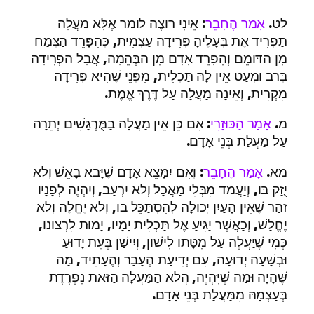
לט.
אָמַר הֶחָבֵר
: אֵינִי רוצֶה לומַר אֶלָּא מַעֲלָה
תַפְרִיד אֶת בְּעָלֶיהָ פְּרִידָה עַצְמִית, כְּהִפָּרֵד הַצֶּמַח
מִן הַדּומֵם וְהִפָּרֵד אָדָם מִן הַבְּהֵמָה, אֲבָל הַפְּרִידָה
בְּרב וּמְעַט אֵין לָהּ תַּכְלִית, מִפְּנֵי שֶׁהִיא פְּרִידָה
מִקְרִית, וְאֵינָה מַעֲלָה עַל דֶּרֶךְ אֱמֶת.
מ.
אָמַר הַכּוּזָרִי
: אִם כֵּן אֵין מַעֲלָה בַמֻּרְגָּשִׁים יְתֵרָה
עַל מַעֲלַת בְּנֵי אָדָם.
מא.
אָמַר הֶחָבֵר
: וְאִם יִמָּצֵא אָדָם שֶׁיָּבא בָאֵשׁ וְלא
יֻזַּק בּו, וְיַעֲמד מִבְּלִי מַאֲכָל וְלא יִרְעַב, וְיִהְיֶה לְפָנָיו
זהַר שֶׁאֵין הָעַיִן יְכולָה לְהִסְתַּכֵּל בּו, וְלא יֶחֱלֶה וְלא
יֶחֱלַשׁ, וְכַאֲשֶׁר יַגִּיעַ אֶל תַּכְלִית יָמָיו, יָמוּת לִרְצונו,
כְּמִי שֶׁיַּעֲלֶה עַל מִטָּתו לִישׁון, וְיִישַׁן בְּעֵת יָדוּעַ
וּבְשָׁעָה יְדוּעָה, עִם יְדִיעַת הֶעָבַר וְהֶעָתִיד, מַה
שֶּׁהָיָה וּמַה שֶּׁיִּהְיֶה, הֲלא הַמַּעֲלָה הַזּאת נִפְרֶדֶת
בְּעַצְמָהּ מִמַּעֲלַת בְּנֵי אָדָם.