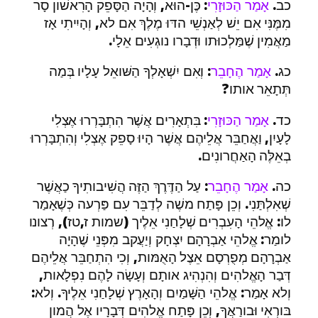
כב.
אָמַר הַכּוּזָרִי
: כֶּן-הוּא, וְהָיָה הַסָּפֵק הָרִאשׁון סָר
מִמֶּנִּי אִם יֵשׁ לְאַנְשֵׁי הדּוּ מֶלֶךְ אִם לא, וְהָיִיתִי אָז
מַאֲמִין שֶׁמַּלְכוּתו וּדְבָרו נוגְעִים אֵלָי.
כג.
אָמַר הֶחָבֵר
: וְאִם יִשְׁאָלְךָ הַשּׁואֵל עָלָיו בְּמַה
תְּתָאֵר אותו?
כד.
אָמַר הַכּוּזָרִי
: בִּתְאָרִים אֲשֶׁר הִתְבָּרְרוּ אֶצְלִי
לָעָיִן, וַאֲחַבֵּר אֲלֵיהֶם אֲשֶׁר הָיוּ סָפֵק אֶצְלִי וְהִתְבָּרְרוּ
בְאֵלֶּה הָאַחֲרונִים.
כה.
אָמַר הֶחָבֵר
: עַל הַדֶּרֶךְ הַזֶּה הֲשִׁיבותִיךָ כַאֲשֶׁר
שְׁאִלְתַּנִי. וְכֵן פָּתַח משֶׁה לְדַבֵּר עִם פַּרְעה כְּשֶׁאָמַר
לו: אֱלהֵי הָעִבְרִים שְׁלָחַנִי אֵלֶיך (שמות ז,טז), רְצונו
לומַר: אֱלהֵי אַבְרָהָם יִצְחָק וְיַעֲקב מִפְּנֵי שֶׁהָיָה
אַבְרָהָם מְפֻרְסָם אֵצֶל הָאֻמּות, וְכִי הִתְחַבֵּר אֲלֵיהֶם
דְּבַר הָאֱלהִים וְהִנְהִיג אותָם וְעָשָׂה לָהֶם נִפְלָאות,
וְלא אָמַר: אֱלהֵי הַשָּׁמַיִם וְהָאָרֶץ שְׁלָחַנִי אֵלֶיךָ. וְלא:
בּורְאִי וּבורַאֲךָ, וְכֵן פָּתַח אֱלהִים דְּבָרָיו אֶל הֲמון