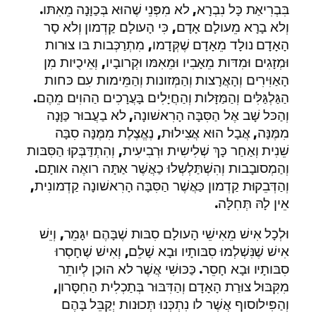
בִּבְרִיאַת כָּל נִבְרָא, לא מִפְּנֵי שֶׁהוּא בְּכַוָּנָה מֵאִתּו.
וְלא בָרָא מֵעולָם אָדָם, כִּי הָעולָם קַדְמון וְלא סָר
הָאָדָם נולָד מֵאָדָם שֶׁקְּדָמו, מִתְרַכְּבות בּו צוּרות
וּמְזָגִים וּמִדּות מֵאָבִיו וּמֵאִמּו וּקְרובָיו, וְאֵיכֻיּות מִן
הָאַוִּירִים וְהָאֲרָצות וְהַמְּזונות וְהַמֵּימות עִם כּחות
הַגַּלְגַּלִּים וְהַמַּזָּלות וְהַחֲיָלִים בָּעֲרָכִים הַהוִים מֵהֶם.
וְהַכּל שָׁב אֶל הַסִּבָּה הָרִאשׁונָה, לא בַעֲבוּר כַּוָּנָה
מִמֶּנָּה, אֲבָל הוּא אֲצִילוּת, נֶאֱצֶלֶת מִמֶּנָּה סִבָּה
שֵׁנִית וְאַחַר כָּךְ שְׁלִישִית וּרְבִיעִית, וְהִתְדַּבְּקוּ הַסִּבּות
וְהַמְסובָבות וְהִשְׁתַּלְשְלוּ כַאֲשֶׁר אַתָּה רואֶה אותָם.
וְהַדְּבֵקוּת קַדְמון כַּאֲשֶׁר הַסִּבָּה הָרִאשׁונָה קַדְמונִית,
אֵין לָהּ תְּחִלָּה.
וּלְכָל אִישׁ מֵאִישֵׁי הָעולָם סִבּות שֶׁבָּהֶם יִגָּמֵר, וְיֵשׁ
אִישׁ שֶׁנִּשְׁלְמוּ סִבּותָיו וּבָא שָׁלֵם, וְאִישׁ שֶׁחָסְרוּ
סִבּותָיו וּבָא חָסֵר. כַּכּוּשִׁי אֲשֶׁר לא הוּכַן לְיותֵר
מִקִּבּוּל צוּרַת הָאָדָם וְהַדִּבּוּר בְּתַכְלִית הַחִסָּרון,
וְהַפִּילוסוף אֲשֶׁר לו נִתְכְּנוּ תְּכוּנות יְקַבֵּל בָּהֶם