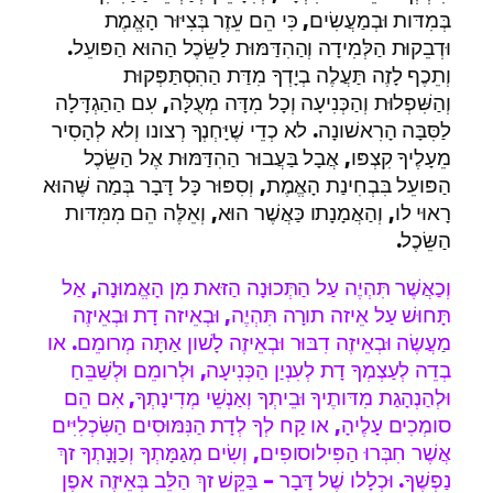
בְּמִדּות וּבְמַעֲשִׂים, כִּי הֵם עֵזֶר בְּצִיּוּר הָאֱמֶת
וּדְבֵקוּת הַלְּמִידָה וְהַהִדַּמּוּת לַשֵּׂכֶל הַהוּא הַפּועֵל.
וְתֵכֶף לָזֶה תַּעֲלֶה בְיָדְךָ מִדַּת הַהִסְתַּפְּקוּת
וְהַשִּׁפְלוּת וְהַכְּנִיעָה וְכָל מִדָּה מְעֻלָּה, עִם הַהַגְדָּלָה
לַסִּבָּה הָרִאשׁונָה. לא כְדֵי שֶׁיָּחְנְךָ רְצונו וְלא לְהָסִיר
מֵעָלֶיךָ קִצְפּו, אֲבָל בַּעֲבוּר הַהִדַּמּוּת אֶל הַשֵּׂכֶל
הַפּועֵל בִּבְחִינַת הָאֱמֶת, וְסִפּוּר כָּל דָּבָר בְּמַה שֶּׁהוּא
רָאוּי לו, וְהַאֲמָנָתו כַּאֲשֶׁר הוּא, וְאֵלֶּה הֵם מִמִּדּות
הַשֵּׂכֶל.
וְכַאֲשֶׁר תִּהְיֶה עַל הַתְּכוּנָה הַזּאת מִן הָאֱמוּנָה, אַל
תָּחוּשׁ עַל אֵיזה תורָה תִּהְיֶה, וּבְאֵיזה דָת וּבְאֵיזֶה
מַעֲשֶׂה וּבְאֵיזֶה דִבּוּר וּבְאֵיזֶה לָשׁון אַתָּה מְרומֵם. או
בְדֵה לְעַצְמְךָ דָת לְעִנְיַן הַכְּנִיעָה, וּלְרומֵם וּלְשַׁבֵּחַ
וּלְהַנְהָגַת מִדּותֶיךָ וּבֵיתְךָ וְאַנְשֵׁי מְדִינָתְךָ, אִם הֵם
סומְכִים עָלֶיהָ, או קַח לְךָ לְדָת הַנִּמּוּסִים הַשִּׂכְלִיִּים
אֲשֶׁר חִבְּרוּ הַפִּילוסופִים, וְשִׂים מְגַמָּתְךָ וְכַוָּנָתְךָ זךְ
נַפְשֶׁךָ. וּכְלָלו שֶׁל דָּבָר – בַּקֵּשׁ זךְ הַלֵּב בְּאֵיזֶה אפֶן