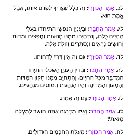
לב.
אָמַר הַכּוּזָרִי
: זֶה כְלָל שֶׁצָּרִיךְ לִפְרט אותו, אֲבָל
אֱמֶת הוּא.
לג.
אָמַר הֶחָבֵר
: וּבָעִנְיָן הַנַּפְשִׁי הִתְיַחֲדוּ בַעֲלֵי
הַחַיִּים כֻּלָּם, וְנִתְחַיְּבוּ מִמֶּנּוּ תְנוּעות וַחֲפָצִים וּמִדּות
וְחוּשִׁים נִרְאִים וְנִסְתָּרִים וְזוּלַת אֵלֶּה.
לד.
אָמַר הַכּוּזָרִי
: גַּם זֶה אֵין דֶּרֶךְ לִדְחותו.
לה.
אָמַר הֶחָבֵר
: וּבְדִין הָעִנְיָן הַשִּׂכְלִי הִתְיַחֵד
הַמְדַבֵּר מִכָּל הַחַיִּים. וְהִתְחַיֵּב מִמֶּנּוּ תִקּוּן הַמִּדּות
וְהַמָּעון וְהַמְּדִינָה וְהָיוּ הַנְהָגות וְנִמּוּסִים מִנְהָגִיִּים.
לו.
אָמַר הַכּוּזָרִי
: גַּם זֶה אֱמֶת.
לז.
אָמַר הֶחָבֵר
: וְאֵיזו מַדְרֵגָה אַתָּה חושֵׁב לְמַעְלָה
מִזּאת?
לח.
אָמַר הַכּוּזָרִי
: מַעֲלַת הַחֲכָמִים הַגְּדולִים.