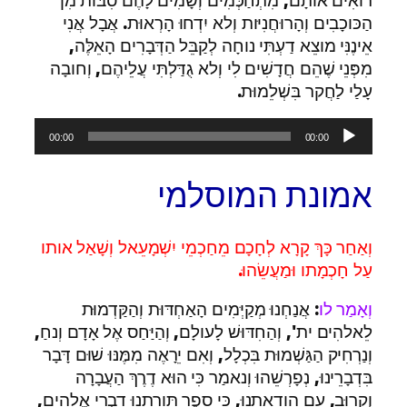
הַכּוכָבִים וְהָרוּחֲנִיּות וְלא יִדְחוּ הָרְאוּת. אֲבָל אֲנִי
אֵינֶנִּי מוצֵא דַעְתִּי נוחָה לְקַבֵּל הַדְּבָרִים הָאֵלֶּה,
מִפְּנֵי שֶׁהֵם חֲדָשִׁים לִי וְלא גֻדַּלְתִּי עֲלֵיהֶם, וְחובָה
עָלַי לַחֲקר בִּשְׁלֵמוּת.
נגן
00:00
00:00
אודיו
אמונת המוסלמי
וְאַחַר כָּךְ קָרָא לְחָכָם מֵחַכְמֵי יִשְׁמָעֵאל וְשָׁאַל אותו
עַל חָכְמָתו וּמַעֲשֵׂהוּ.
וְאָמַר לו
: אֲנַחְנוּ מְקַיְּמִים הָאַחְדּוּת וְהַקַּדְמוּת
לֵאלהִים ית', וְהַחִדּוּשׁ לָעולָם, וְהַיַּחַס אֶל אָדָם וְנחַ,
וְנַרְחִיק הַגַּשְׁמוּת בִּכְלָל, וְאִם יֵרָאֶה מִמֶּנּוּ שׁוּם דָּבָר
בִּדְבָרֵינוּ, נְפָרְשֵׁהוּ וְנאמַר כִּי הוּא דֶרֶךְ הַעֲבָרָה
וְקֵרוּב, עִם הודָאָתֵנוּ, כִּי סֵפֶר תּורָתֵנוּ דִבְרֵי אֱלהִים,