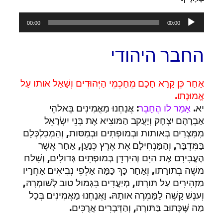
נגן
00:00
00:00
אודיו
החבר היהודי
אַחַר כֵּן קָרָא חָכָם מֵחַכְמֵי הַיְּהוּדִים וְשָׁאַל אותו עַל
אֱמוּנָתו.
יא.
אָמַר לו הֶחָבֵר
: אֲנַחְנוּ מַאֳמִינִים בֵּאלהֵי
אַבְרָהָם יִצְחָק וְיַעֲקב הַמּוצִיא אֶת בְּנֵי יִשְׂרָאֵל
מִמִּצְרַיִם בְּאותות וּבְמופְתִים וּבְמַסּות, וְהַמְכַלְכְּלָם
בַּמִּדְבָּר, וְהַמַּנְחִילָם אֶת אֶרֶץ כְּנַעַן, אַחַר אֲשֶׁר
הֶעֱבִירָם אֶת הַיָּם וְהַיַּרְדֵּן בְּמופְתִים גְּדולִים, וְשָׁלַח
משֶׁה בְתורָתו, וְאַחַר כָּךְ כַּמָּה אַלְפֵי נְבִיאִים אַחֲרָיו
מַזְהִירִים עַל תּורָתו, מְיַעֲדִים בִּגְמוּל טוב לְשׁומְרָהּ,
וְענֶשׁ קָשֶׁה לַמַּמְרֶה אותָהּ. וַאֲנַחְנוּ מַאֲמִינִים בְּכָל
מַה שֶּׁכָּתוּב בַּתּורָה, וְהַדְּבָרִים אֲרֻכִּים.