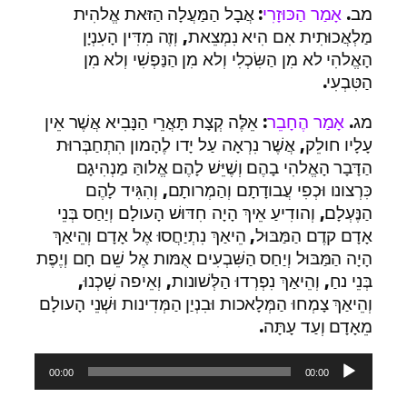
מב.
אָמַר הַכּוּזָרִי
: אֲבָל הַמַּעֲלָה הַזּאת אֱלהִית
מַלְאֲכוּתִית אִם הִיא נִמְצֵאת, וְזֶה מִדִּין הָעִנְיָן
הָאֱלהִי לא מִן הַשִּׂכְלִי וְלא מִן הַנַּפְשִׁי וְלא מִן
הַטִּבְעִי.
מג.
אָמַר הֶחָבֵר
: אֵלֶּה קְצָת תָּאֳרֵי הַנָּבִיא אֲשֶׁר אֵין
עָלָיו חולֵק, אֲשֶׁר נִרְאָה עַל יָדו לֶהָמון הִתְחַבְּרוּת
הַדָּבָר הָאֱלהִי בָהֶם וְשֶׁיֵּשׁ לָהֶם אֱלוהַּ מַנְהִיגָם
כִּרְצונו וּכְפִי עֲבודָתָם וְהַמְרותָם, וְהִגִּיד לָהֶם
הַנֶּעְלָם, וְהודִיעַ אֵיךְ הָיָה חִדּוּשׁ הָעולָם וְיַחַס בְּנֵי
אָדָם קדֶם הַמַּבּוּל, הֵיאַךְ נִתְיַחֲסוּ אֶל אָדָם וְהֵיאַךְ
הָיָה הַמַּבּוּל וְיַחַס הַשִּׁבְעִים אֻמּות אֶל שֵׁם חָם וְיֶפֶת
בְּנֵי נחַ, וְהֵיאַךְ נִפְרְדוּ הַלְּשׁונות, וְאֵיפה שָׁכְנוּ,
וְהֵיאַךְ צָמְחוּ הַמְּלָאכות וּבִנְיַן הַמְּדִינות וּשְׁנֵי הָעולָם
מֵאָדָם וְעַד עָתָּה.
נגן
00:00
00:00
אודיו