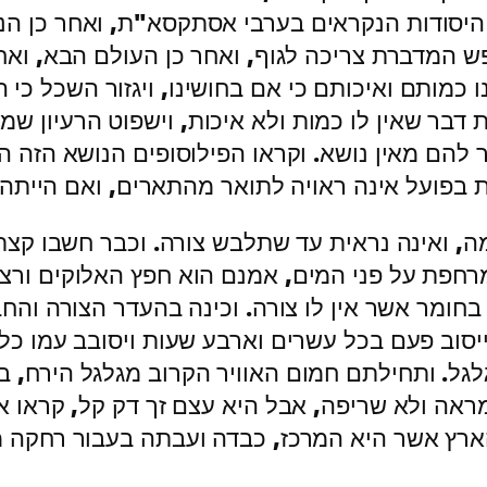
כן היסודות הנקראים בערבי אסתקסא"ת, ואחר כן ה
ש המדברת צריכה לגוף, ואחר כן העולם הבא, ואחר
 כמותם ואיכותם כי אם בחושינו, ויגזור השכל כי
 דבר שאין לו כמות ולא איכות, וישפוט הרעיון שמ
להם מאין נושא. וקראו הפילוסופים הנושא הזה הי
 בפועל אינה ראויה לתואר מהתארים, ואם הייתה 
מה, ואינה נראית עד שתלבש צורה. וכבר חשבו קצ
 מרחפת על פני המים, אמנם הוא חפץ האלוקים ורצ
ומר אשר אין לו צורה. וכינה בהעדר הצורה והחבו
יסוב פעם בכל עשרים וארבע שעות ויסובב עמו כל
גלגל. ותחילתם חמום האוויר הקרוב מגלגל הירח, 
ראה ולא שריפה, אבל היא עצם זך דק קל, קראו או
ר הארץ אשר היא המרכז, כבדה ועבתה בעבור רחקה 