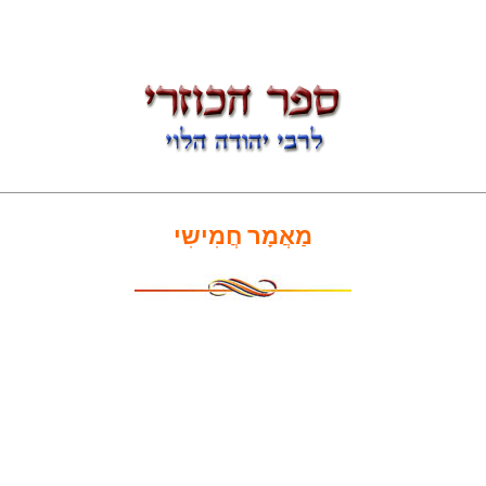
מַאֲמָר חֲמִישִי