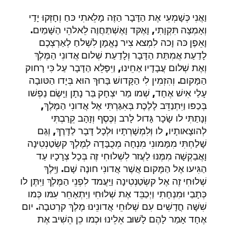
וַאֲנִי כְּשָׁמְעִי אֶת הַדָּבָר הַזֶּה מָלֵאתִי כּחַ וְחָזְקוּ יָדַי
וְאָמְצָה תִּקְוָתִי, וָאֶקּד וָאֶשְׁתַּחֲוֶה לֵאלהֵי הַשָּׁמַיִם.
וָאֵפֶן כּה וָכה לִמְצא צִיר נֶאֱמָן לִשְׁלחַ לְאַרְצְכֶם
לָדַעַת אֲמִתַּת הַדָּבָר וְלָדַעַת שְׁלום אֲדונִי הַמֶּלֶךְ
וְאֶת שְׁלום עֲבָדָיו אַחֵינוּ, וַיִּפָּלֵא הַדָּבָר עַל כִּי רָחוק
הַמָּקום. וְהִזְמִין לִי הַקָּדושׁ בָּרוּךְ הוּא בְּיָדו הַטּובָה
עָלַי אִישׁ אֶחָד, שְׁמו מַר יִצְחָק בַּר נָתָן וַיָּשֶׂם נַפְשׁו
בְּכַפּו וַיִּתְנַדֵּב לָלֶכֶת בְּאִגַּרְתִּי אֶל אֲדונִי הַמֶּלֶךְ,
וְנָתַתִּי לו שָׂכָר גָּדול לָרב וְכֶּסֶף וְזָהָב קֵרַבְתִּי
לְהוצָאותָיו, לו וְלִמְשָׁרְתָיו וּלְכָל דָּבָר לַדָּרֶךְ, וְגַם
שָׁלַחְתִּי מִמָּמונִי מִנְחָה מְכֻבָּדָה לְמֶלֶךְ קשְׂטַנְטִינָה
וָאֲבַקְשָׁה מִמֶּנּוּ לַעֲזר לִשְׁלוּחִי זֶה בְּכָל צְרָכָיו עַד
הַגִּיעו אֶל הַמָּקום אֲשֶׁר אֲדונִי חונֶה שָׁם. וַיֵּלֶךְ
שְׁלוּחִי זֶה אֶל קשְׂטַנְטִינָה וַיַּעֲמד לִפְנֵי הַמֶּלֶךְ וַיִּתֶּן לו
כְּתָבַי וּמִנְחָתִי וַיְכַבֵּד אֶת שְׁלוּחִי וַיִּתְאַחֵר עִמּו כְּמו
שִׁשָּׁה חֳדָשִׁים עִם שְׁלוּחֵי אֲדונֵינוּ מֶלֶךְ קרְטבָה. יום
אֶחָד אָמַר לָהֶם לָשׁוּב אֵלֵינוּ וּכְמו כֵן הֵשִׁיב אֶת