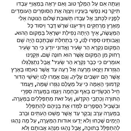
וְעַתָּה אִם עַל הַמֶּלֶךְ טוב וְאִם יִרְאֶה בְּמַאֲוַיֵּי עַבְדּו
תִּיקַר נָא נַפְשִׁי בְּעֵינָיו וִיצַוֶּה אֶת הַסּופְרִים הָעומְדִים
לְפָנָיו לִכְתּב אֶל עַבְדּו תְּשׁוּבַת שָׁלום הַנּוטֶה אֵלַי
מֵאֶרֶץ מֶרְחַקִּים וְיודִיעֵנוּ שׁרֶשׁ דָּבָר וִיסוד כָּל
הַמַּעֲשֶׂה, אֵיךְ הָיְתָה נְפִילַת יִשְרָאֵל בַּמָּקום הַהוּא.
וַאֲבותֵינוּ סִפְּרוּ לָנוּ, כִּי בִּתְחִלַּת שִׁבְתְּכֶם הָיָה שֵׁם
הַמָּקום נִקְרָא הַר שֵׂעִיר וַאֲדונִי יודֵעַ כִּי הַר שֵׂעִיר
רָחוק מִן הַמָּקום אֲשֶׁר הוּא חונֶה שָׁם. וּזְקֵנֵינוּ
אומְרִים כִּי כְבָר נִקְרָא הַר שֵׂעִיר' אֲבָל נִתְגַּלְגְּלוּ
הַגְּזֵרות וְיָצְאוּ מֵרָעָה אֶל רָעָה עַד אֲשֶׁר נאחֲזוּ בָּאָרֶץ
אֲשֶׁר הֵם יושְבִים עָלֶיהָ. וְגַם אָמְרוּ לָנוּ יְשִׁישֵׁי הַדּור
קַדְמונֵי הָאֻמָּה כִּי עַל מַעֲלָם נִגְזְרוּ שָׁמָּה, וַיַּעֲמד
חֵיל הַכַּשְׂדַּים בְּאַף וּבְחֵמָה וַיִּגְנְזוּ בַּמְּעָרָה סִפְרֵי
הַתּורָה וְכִתְבֵי הַקּדֶשׁ, וְעַל זאת מִתְפַּלְלִים בַּמְּעָרָה.
וּבִשְׁבִיל הַסְּפָרִים לִמְּדוּ אֶת בְּנֵיהֶם לְהִתְפַּלֵּל
בַּמְּעָרָה עֶרֶב וָבקֶר עַד אֲשֶׁר מָשְׁכוּ הָעִתִּים וּבְרב
הַיָּמִים שָׁכְחוּ וְלא יָדְעוּ אודות הַמְּעָרָה, עַל מֶה נָהַגוּ
לְהִתְפַּלֵּל בְּתוכָהּ, אֲבָל נָהַגוּ מִנְהַג אֲבותָם וְלא