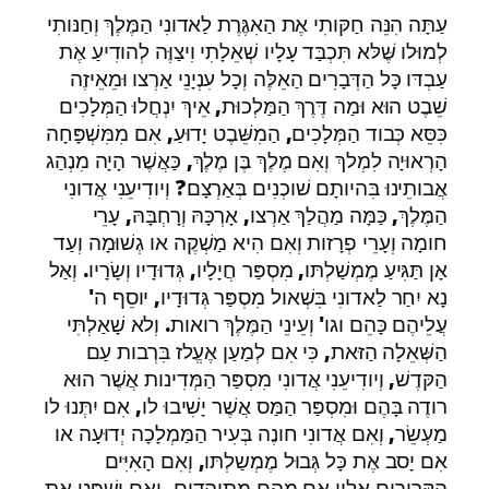
עַתָּה הִנֵּה חַקּותִי אֶת הַאִגֶּרֶת לַאדונִי הַמֶּלֶךְ וְחַנּותִי
לְמוּלו שֶּׁלּא תִּכְבַּד עָלָיו שְׁאֵלָתִי וִיצַוֶּה לְהודִיעַ אֶת
עַבְדּו כָּל הַדְּבָרִים הַאֵלֶּה וְכָל עִנְיָנֵי אַרְצו וּמֵאֵיזֶה
שֵׁבֶט הוּא וּמַה דֶּרֶךְ הַמַּלְכוּת, אֵיךְ יִנְחֲלוּ הַמְּלָכִים
כִּסֵּא כְּבוד הַמְּלָכִים, הַמִשֵּׁבֶט יָדוּעַ, אִם מִמִּשְׁפָּחָה
הָרְאוּיָה לִמְלךְ וְאִם מֶלֶךְ בֶּן מֶלֶךְ, כַּאֲשֶׁר הָיָה מִנְהַג
אֲבותֵינוּ בִּהיותָם שׁוכְנִים בְּאַרְצָם? וְיודִיעֵנִי אֲדונִי
הַמֶּלֶךְ, כַּמָּה מַהֲלַךְ אַרְצו, אָרְכָּהּ וְרָחְבָּהּ, עָרֵי
חומָה וְעָרֵי פְרָזות וְאִם הִיא מַשְׁקֶה או גְשׁוּמָה וְעַד
אָן תַּגִּיעַ מֶמְשַׁלְתּו, מִסְפַּר חֲיָלָיו, גְּדוּדָיו וְשָׂרָיו. וְאַל
נָא יִחַר לַאדונִי בִּשְׁאול מִסְפַּר גְּדוּדָיו, יוסֵף ה'
עֲלֵיהֶם כָּהֵם וגו' וְעֵינֵי הַמֶּלֶךְ רואות. וְלא שָׁאַלְתִּי
הַשְּׁאֵלָה הַזּאת, כִּי אִם לְמַעַן אֶעֱלז בִּרְבות עַם
הַקּדֶשׁ, וְיודִיעֵנִי אֲדונִי מִסְפַּר הַמְּדִינות אֲשֶׁר הוּא
רודֶה בָּהֶם וּמִסְפַּר הַמַּס אֲשֶׁר יָשִׁיבוּ לו, אִם יִתְּנוּ לו
מַעְשֵׂר, וְאִם אֲדונִי חונֶה בְּעִיר הַמַּמְלָכָה יְדוּעָה או
אִם יָסב אֶת כָּל גְּבוּל מֶמְשַלְתּו, וְאִם הָאִיִּים
הַקְּרובִים אֵלָיו אִם מֵהֶם מִתְיַהֲדִים, וְאִם יִשְׁפּט אֶת