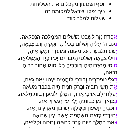
יוסף ושמעון מקבלים את השליחות
איך נפלו ישראל למקומם זה
שאלות למלך כוזר
א
ֲפֻדַּת נֵזֶר לְשֵׁבֶט מושְׁלִים הַמַּמְלָכָה הַנִּפְלָאָה,
נ
עַם ה' עָלֶיהָ וְשָׁלום בְּכָל מְחוקְקֶיהָ וְרַב צְבָאָהּ,
יָ
שַׁע תִּלְבּשֶׁת עַל מְעונָהּ וּמועֲדָּה וּמִקְרָאֶיהָ,
ח
ילֵי צְבָאָהּ וְשִׁלְטֵי הַגִּבּורִים יָעזּוּ בַּיָּד הַמַּפְלִיאָה.
ס
וּסֵי מַרְכְּבותֶיהָ וְרוכְבֶיהָ בַּל יִסּוגוּ אָחור בְּרוּחַ
נְכֵאָה,
ד
גְלֵי טַפְסָרֶיהָ וְדורְכֵי לוחֲמֶיהָ יַעֲטוּ גֵאָה גֵאָה,
אֶ
ת חִיצֵּי רובֶיהָ וּבְרַק חֲנִיתותֶיהָ בְּכבֶד מַשָּׂאָה
יְ
פַלְּחוּ לֵב אויְבֵי אֲדונִי הַמֶּלֶךְ לְמַעַן רְבות תְּלָאָה.
בְּ
צַוְּארֵי מַרְכְּבותֶיהָ יָלִין עז רֶגֶשׁ וְיִרְאָה.
ר
וכְבֶיהָ יִוָּשְׁעוּן וּבְשַׁלְוָה יְשׁוּבוּן מֵאֶרֶץ נורָאָה.
יְ
חִידָתִי לָזאת תִּשְתַּפֵּךְ: אַשְרֵי עַיִן שֶרואָה
צ
ֵאת הַמֶּלֶך בְּיום קְרָב כְּחַמָּה זְרוּחָה וּפְלִיאָה,