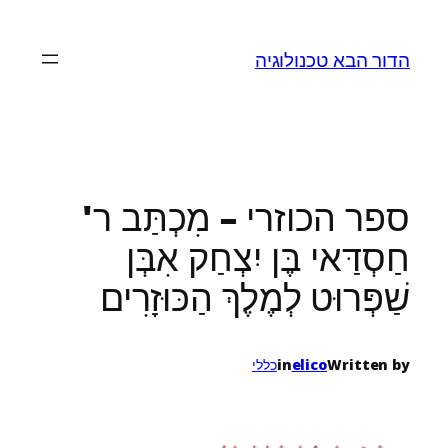
לדלג
לתוכן
הדור הבא טכנולוגיה
ספר הכוזרי – מִכְתַּב ר'
חַסְדַּאי בֶּן יִצְחַק אִבְּן
שַׁפְּרוּט לְמֶלֶךְ הַכּוּזָרִים
Written by
elico
in
כללי