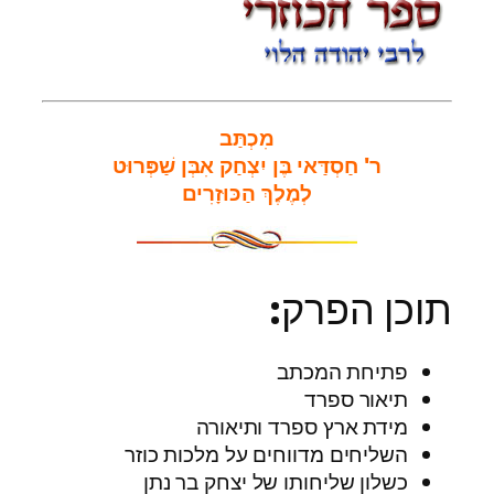
מִכְתַּב
ר' חַסְדַּאי בֶּן יִצְחַק אִבְּן שַׁפְּרוּט
לְמֶלֶךְ הַכּוּזָרִים
תוכן הפרק:
פתיחת המכתב
תיאור ספרד
מידת ארץ ספרד ותיאורה
השליחים מדווחים על מלכות כוזר
כשלון שליחותו של יצחק בר נתן