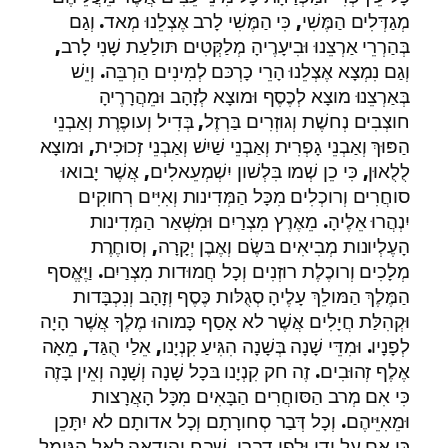
מְגַדְּלִים הַמֶּשִׁי, כִּי הַמֶּשִׁי לָרב אֶצְלֵנוּ מְאד. וְגַם
בְּהַרְרֵי אַרְצֵנוּ וּבִיעָרֶיהָ מְלַקְּטִים תּולַעַת שָׁנִי לָרב,
וְגַם נִמְצָא אֶצְלֵנוּ הָרֵי כָרְכּם לְמִינִים הַרְבֵּה. וְיֵשׁ
בְּאַרְצֵנוּ מוצָא לְכֶסֶף וּמוצָא לְזָהָב וּמֵהֲרָרֶיהָ
חוצְבִים נְחשֶׁת וְגוזְרִים בַּרְזֶל, בְּדִיל וְעופֶרֶת וְאַבְנֵי
הַפּוּךְ וְאַבְנֵי גָפְרִית וְאַבְנֵי שַׁיִשׁ וְאַבְנֵי זְכוּכִית, וּמוצָא
לֻלֻאוּן, כִּי כֵן שְׁמו בִּלְשׁון יִשְׁמְעֵאלִים, אֲשֶׁר יָבואוּ
סוחֲרִים וְרוכְלִים מִכָּל הַמְּדִינות וְאִיִּים רְחוקִים
יִנְהֲרוּ אֵלֶיהָ. מֵאֶרֶץ מִצְרַיִם וּמִשְּׁאַר הַמְּדִינות
הָעֶלְיונות מְבִיאִים בּשֶׂם וְאֶבֶן יְקָרָה, וְסוחֶרֶת
מְלָכִים וְרוכֶלֶת רוזְנִים וְכָל חֲמוּדות מִצְרַיִם. וַיֶּאֱסף
הַמֶּלֶךְ הַמּולֵךְ עָלֶיהָ סְגֻלּות כֶּסֶף וְזָהָב וְנִכְבָּדות
וּקְהִלַּת חֲיָלִים אֲשֶׁר לא אָסַף כָּמוהוּ מֶלֶךָ אֲשֶׁר הָיָה
לְפָנָיו. וּמִדֵּי שָׁנָה בְּשָׁנָה הִגִּיעַ קִנְיָנו, אֵלַי הֻגַּד, מֵאָה
אֶלֶף זְהוּבִים. זֶה חק קִנְיָנו בּכָל שָׁנָה וְשָׁנָה וְאֵין בָּזֶה
כִּי אִם מְרב הַסּוחֲרִים הַבָּאִים מִכָּל הָאֲרָצות
וּמֵאִיֵּיהֶם. וְכָל דְּבַר סְחורָתָם וְכָל אדותָם לא יִתָּכֵן
כִּי אִם עַל יָדַי וּלְפִי דְבָרָי. שֶׁבַח וְהודָאָה לָאֵל הַגּומֵל