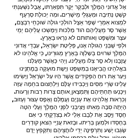
אֶל אֲדונִי הַמֶּלֶךְ וּלְבַקֵּר יְקָר תִּפְאַרְתּו, אֲבָל נִשְּׁעַנְתִּי
קשְׁטְ נְתִיבָה וּמַעְגְּלֵי מֵישָׁרִים. וּמַה יְכולֶת סַרְעָף
לִמְצוא אִמְרֵי שֶׁפֶר אֵצֶל הולְכֵי גולָה שׁוכְחֵי רִבְצָם,
אֲשֶׁר סָר מֵעֲלֵיהֶם הוד מַלְכוּת וַיִּמָּשְכוּ עֲלֵיהֶם יְמֵי
עצֶר וּמִשְׁפָּט וְאותותם לא נִרְאוּ בָּאָרֶץ.
וּלְפִי שֶׁבְּנֵי הַגּולָה אָנוּ, פְּלֵיטַת יִשְׂרָאֵל, עַבְדֵי אֲדונִי
הַמֶּלֶךְ שׁרוּיִם בְּשַלְוָה בְּאֶרֶץ מְגוּרֵינוּ, כִּי אֱלהֵינוּ לא
עֲזָבָנוּ וְלא סָר צִלו מֵעָלֵינוּ. וַיְהִי כַּאֲשֶׁר מָעַלְנוּ
בּאֱלהֵינוּ הֱבִיאָנוּ בַמִּשְפָּט וַיָּשֶת מוּעָקָה בְּמָתְנֵינוּ
וַיָּעַר אֶת רוּחַ הַפְּקִידִים אֲשֶׁר הַיוּ עַל יִשְׂרָאֵל וַיָּשִׂימוּ
עָלֵינוּ שָׂרֵי מִסִּים וַיַכְבִּידוּ עֻלָּם וַיִּלְחָצוּם בּחֵמָה עַזָּה
וַיִּכָּנְעוּ תַּחְתֵּיהֶם וַתִּמְצֶאןָ אותָם צָרות רַבּות וְרָעות.
וְכִרְאות אֱלהֵינוּ אֶת עָנְיָם וַעֲמָלָם וְאֶפֶס עָצוּר וְעָזוּב,
הָיְתָה סִבָּה מֵאִתּו וַיַּצִּיבֵנִי לִפְנֵי הַמֶּלֶךְ וְעָלַי הִטָּה
חֶסֶד וַיָּסֶב אֶת לְבָבו אֵלַי לא בְצִדְקָתִי כִּי אִם
בְּחָסְדּו וּלְמַעַן בְּרִיתו. וּבָזאת עֲנִיֵּי הַצּאן קודְרִים
שָׂגְבוּ יֶשַׁע וַתִּרְפֶּינָה יְדֵי לוחֲצֵיהֶם וַתִּקָּפֵץ יָדָם
מֵענֶשׁ, וַיֵּקַל עֻלָּם בְּרַחֲמֵי אֱלהֵינוּ.