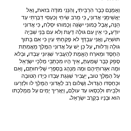
וְאָמְנָם כְּבָר הִרְבֵּיתִי, וְהִנֵנִי מודֶה בּזאת, וְאַל
יַאֲשִׁימֵנִי אֲדונִי, כִּי מֵרב שִׂיחִי וְכַעְסִי דִּבַּרְתִּי עַד
הֵנָּה, אֲבָל כָּמונִי יִשְׂגֶּה וְכָמוהוּ יִסְלַח, כִּי אֲדונִי
יודֵעַ, כִּי אֵין עִם גּולֶה דַעַת וְלא עִם בְּנֵי שִׁבְיָה
תּוּשִׁיָּה, וַאֲנִּי עַבְדְּךָ לא פָקַחְתִּי עַיִן כִּי אִם בְּתוךְ
גּולָה וְדַלּוּת, עַל כֵּן יֵשׁ עַל אֲדונִי הַמֶּלֶךְ מֵאֲמִתַּת
הַחֶסֶד וּמֵארַח הָאֱמֶת לְהַעֲבִיר שִׁגְיונֵי עַבְדּו, וּבְלא
סָפֵק כְּבָר שָׁמַעְתָּ, אֵיךְ הָיוּ מִכְתְּבֵי מַלְכֵי יִשְׂרָאֵל
וּמָה אִגְּרותֵיהֶם וּמַה מִּנְהָג בְּסִפְרֵי שְׁלִיחוּתָם, וְאִם
עַל הַמֶּלֶךְ טוב, יַעֲבִיר שִׁגְגַת עַבְדו כְּיָדו הַטּובָה
וּכְחַסְדּו הַגָּדול. וְשָׁלום רַב לַאֲדונִי הַמֶּלֶךְ לו וּלְזַרְעו
וּלְבֵיתו וּלְכִסְאו עַד עולָם, וְיַאֲרִיךְ יָמִים עַל מַמְלַכְתּו
הוּא וּבָנָיו בְּקֶרֶב יִשְׂרָאֵל.