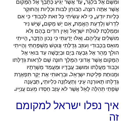
וּמִשָּם אֶל בּלְגָר, עַד אֲשֶׁר יַגִּיעַ כְּתָבְךָ אֶל הַמָּקום
אֲשֶׁר אַתָּה רוצֶה. הַבּוחֵן לִבּות וּכְלָיות וְהַחוקֵר
כְּלָיות יודֵעַ, כִּי לא עָשִׂיתִי כָּל זאת לִכְבודִי כִּי אִם
לִדְרשׁ וְלָדַעַת הָאֱמֶת, אִם יֵשׁ מָקום, שֶׁיֵּשׁ נִיר
וּמַמְלֶכֶת לְגולַת יִשְׁרָאֵל וְאֵין רודִים בָּהֶם וְלא
מושְׁלִים עֲלֵיהֶם. וְאִלּוּ יָדַעְתִּי כִּי נָכון הַדָּבָר, הָיִיתִי
מואֵס בִּכְבודִי וְעוזֵב גְּדֻלָּתִי וְנוטֵשׁ מִשְׁפַּחְתִּי וְהָיִיתִי
הולֵךְ מָהֵר אֶל גִּבְעָה בַּיָם וּבַיַּבָּשָׁה עַד בּואִי אֶל
הַמָּקום אֲשֶׁר אֲדונִי הַמֶּלֶךְ חונֶה שָׁם לִרְאות גְּדֻלָּתו
וּכְבוד מַעֲלָתו וּמושַב עֲבָדָיו וּמַעֲמַד מְשָׁרְתָיו
וּמְנוּחַת פְּלֵיטַת יִשְרָאֵל. וּבִרְאותִי אֶת יְקָר תִּפְאֶרֶת
גְּדֻלָּתו תָּאורְנָה עֵינַי וְתַעֲלזְנָה כִּלְיותַי, תַּבַּעְנָה
שְׂפָתַי תְּהִלָּה לָאֵל אֲשֶׁר לא עָזַב חַסְדּו מֵעִם עֲנִיָּיו.
איך נפלו ישראל למקומם
זה