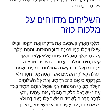
עָלַי כְּרב חֲסָדָיו.
השליחים מדווחים על
מלכות כוזר
וּמַלְכֵי הָאָרֶץ כְּשָׁמְעָם אֶת גְּדֻלָּתו וְאֶת תָּקְפּו יובִילוּ
שַׁי לו וְיִחָלּוּ פָּנָיו בּמְנָחות וּבַחֲמוּדות. וּמֵהֶם מֶלֶךְ
אַשְכְּנַז וּמֶלֶךְ הַגִּבְלִים שֶׁהֵם אַל-צִקְלָאב וּמֶלֶךְ
קשְׂטַנְטִינָה וּמְלָכִים אֲחֵרִים. וְעַל יָדִי תּבאנָה
מִנְחָתָם וְעַל יָדִי תֵּצֶאנָה גְמוּלָתָם. תַּבַּעְנָה שְׂפָתַי
תְּהִלָּה לֵאלהֵי הַשָּׁמַיִם אֲשֶׁר הִטָּה אֵלַי חַסְדּו לא
בְצִדְקָתִי כִּי אִם בְּרב רַחֲמָיו. וְאֶת כָּל הַשְּׁלוּחִים
הָאֵלֶּה מְבִיאֵי הַמְּנָחות אֲנִי שׁואֵל אותָם תָּמִיד בְּעַד
אַחֵינוּ יִשְׂרָאֵל פְּלֵיטַת הַגּולָה, אִם שָׁמְעוּ שָׁמעַ
לִדְבַר הַדְּרור לַשְּׂרִידִים אֲשֶׁר כָּלוּ בָּעֲבודָה וְלא
מָצְאוּ מָנוחַ, עַד אֲשֶׁר הודִיעוּנוּ שְׁלוּחֵי חֲרָאסָן