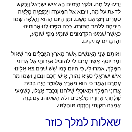
יָדְעוּ עַל מָה. וּלְקֵץ הַיָּמִים בָּא אִישׁ יִשְׂרָאֵל וַיְבַקֵּשׁ
לָדַעַת עַל מָה, וַיָּבוא אֶל הַמְּעָרָה וַיִּמְצָאֶהָ מְלֵאָה
סְפָרִים וַיּוצִיאֵם מִשָּׁם. וּמִן הַיּום הַהוּא וָהָלְאָה שָׂמוּ
בֵּינֵיהֶם לִלְמד הַתּורָה. כָּכָה סִפְּרוּ לָנוּ אֲבותֵינוּ
כַּאֲשֶׁר שָׁמְעוּ הַקַּדְמונִים שׁומֵעַ מִפִּי שׁומֵעַ,
וְהַדְּבָרִים עַתִּיקִים.
וְאותָם שְׁנֵי הָאֲנָשִׁים אֲשֶׁר מֵאֶרֶץ הַגִּבְלִים מַר שָׁאוּל
וּמַר יוסֵף אֲשֶׁר עָרְבוּ לִי לְהובִיל אִגְּרותַי אֶל אֲדונִי
הַמֶּלֶךְ, אָמְרוּ לִי, כִּי הַיּום כְּמו שֵׁשׁ שָׁנִים בָּא אֵלֵינוּ
אִישׁ יִשְרָאֵלִי סַגִּיא נְהור, אִישׁ חָכָם וְנָבון, וּשְׁמו מַר
עַמְרָם וְאָמַר כִּי הוּא מֵאֶרֶץ אַלְכּוזָר הָיָה בְּבֵית
אֲדונִי הַמֶּלֶךְ וּמֵאוכְלֵי שֻׁלְחָנו וְנִכְבָּד אֶצְלו, כְשָׁמְעִי
שָׁלַחְתִּי אַחֲרָיו מַלְאָכִים וְלא הִשִּיגוּהוּ. גַּם בַּזֶה
אָמְצָה תִּקְוָתִי וְחָזְקָה תּוחַלְתּי.
שאלות למלך כוזר