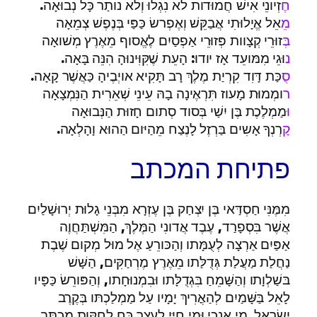
ח
ֶזְיונֵי אִישׁ חֲמוּדות לא נִגְלוּ וְלא נותַר כָּל נְבוּאָה.
מֵ
אֵל אֱיָלוּתִי אֲבַקֵּשׁ וְאֶפְרשׂ כַּפַּי בְּנֶפֶשׁ צְמֵאָה
ב
ְּזוּרֵי קְצָוות פְּזוּרֵי אַפְסַיִם לֶאֱסוף מֵאֶרֶץ מְשׁואָה
נ
וּגֵי מִמּועֵד אָז יודוּ: הָעֵת שֶׁקִּוִּינוּהָ הִנֵּה בָּאָה.
ס
ֻכַּת דָּוִד קִרְיַת מֶלֶךְ רָב תָּקִיא אויְבֶיהָ כַּאֲשֶׁר קָאָה.
ר
ומְמוּת מָעוז תִּרְאֶינָה בָהּ עֵינֵי שְׁאֵרִית הַנִּמְצָאָה
ו
ּמַמְלֶכֶת בֶּן יִשַׁי בְּסוד סְתום חָזוּת הַנְּבוּאָה
ק
ַרְנְךָ אָשִים בַּרְזֶל לָנֶצַח מֵהַיּום הַהוּא וָהָלְאָה.
פתיחת המכתב
מִמֶּנִּי חַסְדַּאי בֶּן יִצְחַק בֶּן עֶזְרָא מִבְּנֵי גָלוּת יְרוּשָׁלַיִם
אֲשֶׁר בִּסְפָרַד, עֶבֶד אֲדונִי הַמֶּלֶךְ, הַמִּשְׁתַּחֲוֶה
אַפַּיִם אַרְצָה לְעֻמָּתו וְהַכּורֵעַ אֶל מוּל מְקום שֶׁבֶת
נַחֲלַת מַעֲלַת גְּדֻלַּתו מֵאֶרֶץ מֶרְחַקִּים, הַשָּׁשׁ
בּשַׁלְוָתו וְהַשָּׁמֵחַ בִּגְדֻלָּתו וּבִמְנוּחָתו, וְהַפּורֵשׂ כַּפָּיו
לָאֵל בַּשָּׁמַיִם לְהַאֳרִיךְ יָמָיו עַל מַמְלַכְתּו בְּקֶרֶב
יִשְׂרָאֵל. מִי אָנכִי וּמִי חַיַּי לַעְצר כּחַ לְחַקּות מִכְתָּב