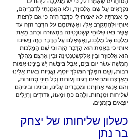
הַסּוחֲרִים שֶׁאָמְרוּ לִי, כִּי יֵשׁ מַמְלָכָה לִיְהוּדִים
נִקְרָאִים עַל שֵׁם אַלְכּוּזָר, וְלא הֶאֱמַנְתִּי לְדִבְרֵיהֶם,
כִּי אָמַרְתִּי: לא יאמְרוּ לִי כַּדָּבָר הַזֶּה כִּי אּם לְרַצּות
אותִי וּלְהִתְקָרֵב אֵלָי. וָאֶשְׁתּומֵם עַל הַדָּבָר הַזֶּה עַד
אֲשֶׁר בָּאוּ שְׁלוּחֵי קשְׂטַנְטִינָה בִּתְשׁוּרָה וּכְתַב מֵאֵת
מַלְכָּם אֶל מַלְכֵּנוּ, וָאֶשְאָלַם עַל הַדָּבָר הַזֶּה וַיָּשִיבוּ
אותִי כִּי בֶּאֱמֶת הוּא הַדָּבָר הַזֶּה וְכִי שֵׁם הַמַּלְכוּת
הוּא אַלכּוּזָר וּבֵין אַלְקשְׂטַנְטִינָה וּבֵין אַרְצָם מַהֲלַךְ
חֲמִשָּׁה עָשָׂר יום בַּיָּם, אֲבָל בַּיַּבָּשָׁה יֵשׁ בֵּינֵינוּ אֻמּות
רַבּות, וְשֵׁם הַמֶּלֶךְ הַמּולֵךְ יוסֵף. וָאֳנִיּות בָּאות אֵלֵינוּ
מֵאַרְצָם וּמְבִיאִים דָּגִים וְעורות וְכָל מִינֵי סְחורות,
וְהֵם אַנְשֵׁי אַחְוָתֵנוּ וּמְכֻבָּדִים עָלֵינוּ, וּבֵינֵינוּ וּבֵינֵיהֶם
שְׁלִיחות וּמְנָחות. וְלָהֶם כּחַ וּמָעוז, גְּדוּדִים וַחֲיָלִים
יוצְאִים בִּזְמַנִּים.
כשלון שליחותו של יצחק
בר נתן