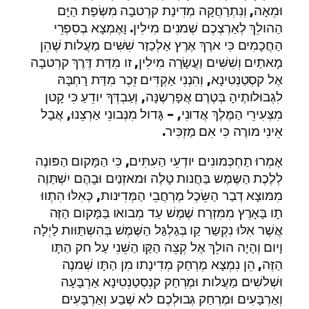
וּמֵאָה, וְנִתְרַחֲקָה מְדִינַת קרְטבָה מִשְּׂפַת הַיָּם
הַהולֵךְ לְאַרְצְכֶם שְׁמנִים מִילִין. וָאֶמְצָא בְסִפְרֵי
הַחֲכָמִים כִּי ארֶךְ אֶרֶץ אַלְכַזַר שִׁשִּׁים מַעֲלות שֶׁהֵן
מָאתַיִם וְשִׁשִּׁים וַעֲשָׂרָה מִילִין, זו מִדַּת דֶּרֶךְ קרְטבָה
אֶל קסְטַנְטִינָא, וְהִנְנִי אַקְדִּים זֵכֶר מִדַּת רָחְבָּהּ
לִגְבוּלותֶיהָ בְּטֶרֶם אֲפָרְשֶנָּה, וְעַבְדְּךָ יודֵעַ כִּי קָטן
מִצְּעִירֵי הַמֶּלֶךְ אֲדונִי, – גָּדול מִנְּבונֵי אַרְצֵנוּ, אֲבָל
אֵינִי מורֶה כִּי אִם מַזְכִּיר.
אָמְרוּ תַחְכְּמונִים יודְעֵי הַעִתִּים, כִּי הַמָּקום הַפּונֶה
לְלֶכֶת הַשֶּמֶש בַּחֲנות טָלֶה וּמאזְנַיִם וּבָהֶם יִשְׁתַּוֶה
מִמּוצָא דְבַר הַשֵּׂכֶל מֶרְחֲבֵי הַמְּדִינות, כְּאִלּוּ הִתְווּ
תָו בָּאָרֶץ מִמִּזְרַח שֶׁמֶשׁ עַד מְבואו בַּמָּקום הַזֶּה
אֲשֶׁר אִלּוּ נִקְשַר קַו בְּגַלְגַּל הַשֶּׁמֶשׁ בְּהִשְתַּוּות לַיְלָה
וָיום וְהָיָה הולֵךְ אֶל קְצֵה הַקַּו הַשֵּׁנִי עַל חק הַתָּו
הַזֶּה, הֵן נִמְצָא מֶרְחַק מְדִינָתו מִן הַתָּו שְׁמנֶה
וּשְׁלשִׁים מַעֲלות וּמֶרְחַק קנְסְטַנְטִינָא אַרְבָּעָה
וְאַרְבָּעִים וּמֶרְחַק גְבוּלְכֶם לא שֶׁבַע וְאַרְבָּעִים