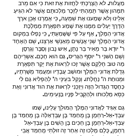
מַעֲלות. לא הֻצְּרַכְתִּי לַחֲזות אֶת זאת כִּי אִם מֵרב
תִּמָּהון אֲשֶׁר תָּמַהְתִּי לְזֵכֶר מַלְכוּתָם אֲשֶׁר לא הִגִּיעַ
אֵלֵינוּ וְלא שָמַענוּ אֶת שִׁמְעָהּ, כִּי אָמַרְנוּ אָכֵן ארֶךְ
הַדֶּרֶךְ יַעְלִים מִמֶּנּוּ אֶת שֶׁמַע תִּפְאֶרֶת מַמְלֶכֶת
אֲדונִי הַמֶּלֶךְ, אַף עַל פִּי שֶׁשָּׁמַעְתִּי, כִּי נָפְלוּ בִּמְקום
אֲדונִי הַמֶּלֶךְ שְׁנֵי אֲנָשִׁים מֵאַנְשֵׁי אַרְצֵנוּ, שֵׁם הָאֶחָד
ר' יוּדָא בַּר מֵאִיר בַּר נָתָן, אִיש נָבון וְסַבָּר וְגַרְסָן
וְשֵׁם הַשּׁנִי ר' יוסֵף הַגָּרִיס, גַּם הוּא חָכָם. אַשְרֵיהֶם
מַה טּוב חֶלְקָם אֲשֶׁר זָכוּ לִרְאות אֶת יְקָר תִּפְאֶרֶת
גְּדֻלַּת אֲדונִי הַמֶּלֶךְ וּמושַׁב עֲבָדָיו וּמַעֲמַד מְשָׁרְתָיו,
וּמְנוּחַת ה' נַחֲלָתו. וְנָקֵל בּעֵינֵי ה' לְהַפְלִיא גַם לִי
כַּחֶסֶד הַגָּדול הַזֶּה וִיְזַכֵּנִי לִרְאות אֶת הוד אֲדונִי וְאֶת
כִּסֵּא מַלְכוּתו וּלְהַקְבִּיל פָּנָיו בַּנְּעִימִים.
גַּם אַגִּיד לַאֲדונִי הַמֶּלֶךְ הַמּולֵךְ עָלֵינוּ, שְׁמו
עַבְּדְּ-אַל-רַחְמָן בֶּן מֻחַמַּד בֶּן עַבְּדְאַלָּה בֶּן מֻחַמַּד בֶּן
עַבְּדְּ-אַל-רַחְמָן בֶּן חַכִּים בֶּן הָשִׁים בֶּן עַבְּדְּ-אַל
רַחְמָן, כֻּלָם מָלְכוּ זֶה אַחַר זֶה זוּלָתִי מֻחַמַּד אֲבִי