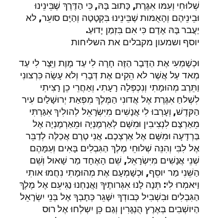
שְׁלוּחִי וְעִמּו אִגֶּרֶת, כָּתוּב בָּהּ, כִּי הַדֶּרֶךְ שֶׁבֵּינֵינוּ
וּבֵינֵיהֶם וְהָאֻמּות שֶׁבֵּינֵינוּ בִּקְטָטָה וְהַיָּם סועֵר, לא
יַעֲבר בָּהּ אָדָם כִּי אִם בִּזְמַן יָדוּעַ.
יוסף ושמעון מקבלים את השליחות
וּכְשָׁמְעִי אֶת הַדָּבָר הַזֶּה חָרָה לִי עַד מָוֶת וַיֵּצֶר לִי עַד
מְאד עַל אֲשֶׁר לא הֵקִים אֶת דְּבָרִי וְלא עָשָׂה כִּרְצונִי
וַתֵּרֶב מְהוּמָתִי וְנִכְפְּלָה רָעָתִי. וְאַחֲרֵי כֵן רָצִיתִי
לִשְׁלחַ אִגֶּרֶת אֶל אֲדונִי הַמֶּלֶךְ מִפְּאַת יְרוּשָׁלַיִם עִיר
הַקּדֶשׁ, וְעָרְבוּ לִי אֲנָשִׁים מִיִּשְׂרָאֵל לְהולִיךְ אִגַּרְתִּי
מֵאַרְצָם לִנְצִיבִין וּמִשָּׁם לְאַרְמֶנְיָה וּמֵאַרְמֶנְיָה אֶל
בַּרְדָּעָה וּמִשָּׁם אֶל אַרְצְכֶם. אֲנִי טֶרֶם אֲכַלֶּה לְדַבֵּר
אֶל לִבִּי וְהִנֵּה שְׁלוּחֵי מֶלֶךְ הַגִּבְלִים בָּאִים וְעִמָּהֶם
שְׁנֵי אֲנָשִׁים מִיִּשְׂרָאֵל, שֵׁם הָאֶחָד מַר שָׁאוּל וְשֵׁם
הַשֵּׁנִי מַר יוסֵף, וּכְשָׁמְעָם אֶת מְהוּמָתִי נִחֲמוּ אותִי
וַיּאמְרוּ לִי: תְּנָה לָנוּ אִגְּרותֶיךָ וַאֲנַחְנוּ נַגִּיעֵם אֶל מֶלֶךְ
הַגִּבְלִים וּבִשְׁבִיל כְּבודְךָ יִשָּׁגֵר כְּתָבְךָ אֶל בְּנֵי יִשְׂרָאֵל
הַיּושְׁבִים בְּאֶרֶץ הֻנְגָּרִין וְגַם כֵּן יִשְלְחוּ אֶל רוּס