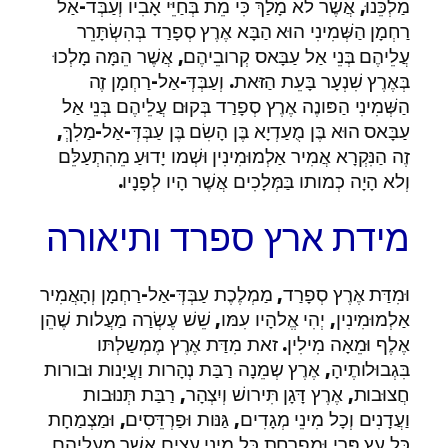
מַלְכֵּנוּ, אֲשֶׁר לא מָלַךְ כִּי מֵת בְּחַיֵּי אָבִיו וְעַבְּד-אַל
רַחְמָן הַשְּׁמִינִי הוּא הַבָּא אֶרֶץ סְפָרַד בְּהִשְׂתָּרֵר
עֲלֵיהֶם בְּנֵי אַל עַבָּאס קְרובֵיהֶם, אֲשֶׁר הֵמָּה מָלְכוּ
בְּאֶרֶץ שִׁנְעָר בָּעֵת הַזּאת. וְעַבְּדְּ-אַל-רַחְמָן זֶה
הַשְּׁמִינִי הַפּונֶה אֶרֶץ סְפָרַד בְּקוּם עֲלֵיהֶם בְּנֵי אַל
עַבָּאס הוּא בֶּן מֻעַדְיָא בֶּן הָשִׂם בֶּן עַבְּדְּ-אַל-מַלִךְּ,
זֶה הַנִּקְרָא אֲמִיר אַלְמוּמִינִין וּשְׁמו יָדוּעַ מֵהִתְעַלֵּם
וְלא הָיָה כְמותו בַּמְּלָכִים אֲשֶׁר הָיו לְפָנָיו.
מידת ארץ ספרד ותיאורה
וּמִדַּת אֶרֶץ סְפָרַד, מַמְלֶכֶת עַבְּדְּ-אַל-רַחְמָן וְהָאֲמִיר
אַלְמוּמִינִין, יְהִי אֱלהָיו עִמּו, שֵׁשׁ עֶשְׂרַה מַעֲלות שֶׁהֵן
אֶלֶף וּמֵאָה מִילִין. זאת מִדַּת אֶרֶץ מֶמְשַלְתּו
בִּגְבוּלותֶיהָ, אֶרֶץ שְמֵנָה רַבַּת נְהָרות וַעֲיָנות וּבורות
חֲצוּבות, אֶרֶץ דָּגָן תִּירושׁ וְיִצְהָר, רַבַּת תְּנוּבות
וַעֲדָנִים וְכָל מִינֵי מְגָדִים, גַּנּות וּפַרְדֵּסִים, וּמַצְמַחָת
כָּל עֵץ פְּרִי וּמַפְרַחָת כָּל מִינֵי עֵצִים אֲשֶׁר מֵעֲלֵיהֶם