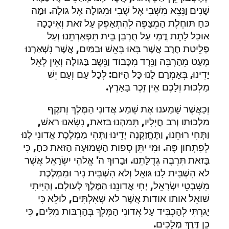
שָׁנִים וַנֵּצֵא מִשְּׁבִי אֶל שֶׁבִי וּמִגּולָה אֶל גּולָה. וּמַה
כּחַ תּוחֶלֶת הַמְצַפֶּה לְהִתְאַפֵּק עַל זאת וְאֵיכָכָה
אוּכַל לָתֵת דֳּמִי עַל חֻרְבַּן בֵּית תִּפְאַרְתֵּנוּ וְעַל
פְּלֵיטַת חֶרֶב אֲשֶׁר בָּאוּ בָּאֵשׁ וּבַמַּיִם, אֲשֶׁר נִשְׁאַרְנוּ
מְעַט מֵהַרְבֵּה וַנֵּרֶד מִכָּבוד וַנֵּשֶב בַּגּולָה וְאֵין לְאֵל
יָדֵינוּ, בְּאָמְרָם לָנוּ כָּל הַיּום: לְכָל עַם וְעַם יֵשׁ
מַלְכוּת וְלָכֶם אֵין זֵכֶר בָּאָרֶץ.
וְכַאֲשֶׁר שָׁמַענוּ אֶת שֵׁמַע אֲדונִי הַמֶּלֶךְ וְתקֶף
מַלְכוּתו וְרב חֲיָלָיו, תָּמַהְנוּ בַּזאת, נָשָׂאנוּ ראשׁ,
וַתְּחִי רוּחֵנוּ, וַתֶּחֱזַקְנָה יָדֵינוּ וַתְּהִי מַמְלֶכֶת אֲדונִי לָנוּ
לְפִתְחון פֶּה. וּמִי יִתֵּן סְפות הַשְּׁמוּעָה הַזּאת כּחַ, כִּי
בָּזאת תִּרְבֶּה גְדֻלָּתֵנוּ. וּבָרוּךְ ה' אֱלהֵי יִשְׂרָאֵל אֲשֶׁר
לא הִשְׁבִּית לָנוּ גּואֵל וְלא הִשְׁבִּית נִיר וּמַמְלֶכֶת
מִשִּׁבְטֵי יִשְׂרָאֵל, יְחִי אֲדונֵנוּ הַמֶּלֶךְ לְעולָם. וְהָיִּיתִי
שׁואֵל אותו אודות אֲשֶׁר לא שְׁאִלְתִּים, לוּלֵא כִּי
יָגרְתִּי לְהַכְבִּיד עַל אֲדונִי הַמֶּלֶךְ בְּהַרְבּות מִלִּים, כִּי
כֵן דֶּרֶךְ מְלָכִים.