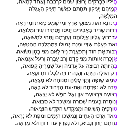
ח
ֲיָלָיו כִּבְרָקִים יְרוּצוּן שְׁנַיִם לִרְבָבָה וְאֶחָד לְמֵאָה,
ק
ָמֵיהֶם יְעִיקוּן תַּחְתָּם כַּאֲשֶׁר תָּעִיק הָעֲגָלָה
הַמְּלֵאָה,
ב
ִּינוּ נָא זאת מְצוּקֵי אֶרֶץ וּמִי שָׁמַע כָּזאת וּמִי רָאָה
ר
ְדות שָרִיד בָּאַבִּירִים יָנִיסוּ וְיָסְתִּירוּ עִיר וּמְלואָהּ.
ע
ז זְרועַ עֶלְיון אֱיָלוּתָם וְעֶזְרָתָם וַתְּהִי לִתְשׁוּאָה,
ז
את פְּעֻלַּת שַׁדַּי וּמְנָת גְּמוּלו בַּמַּמְלָכָה הַחַטָּאָה,
ר
ְבות אֶת הוד וְתִפְאֶרֶת נִיר לְאם מִנִּי בֶטֶן נְשׂוּאָה.
א
ֶזְכְּרָה אותות מִנִּי קֶדֶם וְרב עֶבְרָה וָרַעַל אֶגְמָאָה,
בִּ
הְיותָהּ רְבוּצָה עַל עֲדָנֶיהָ ְועַל שְׁמָרֶיהָ קְפוּאָה,
רַ
ק דְּגוּלָה הָיְתָה וְהִנֵּה זְרוּיָה לְכָל רוּחַ וּפֵאָה.
ש
ֶׁמֶשׁ שָׁזְפָה וַתַּךְ עָלֶיהָ וּמְנוּחָה לא מָצָאָה,
פָּ
דה לא נִפְדְּתָה וְאֶת-עֵת הַדְּרור לא בָאָה,
רְ
צוּעָה בִּרְצוּעַת אזֶן וְאֶל חפֶשׁ לא יָצָאָה,
ו
נותְרָה בְעָנְיָהּ שְׁכוּרָה וּמִשֵּׁכָר לא סְבוּאָה.
ט
ורְפֶיהָ הִשִּיגוּהָ וּמִמִּקְדַּש הַקּדֶש הוצִיאוּהָ.
מ
ְאד אָרְכוּ הָעִתִּים וְנִמְשְׁכוּ הַיָּמִים וּמפֵת לא נִרְאָה,
נֶ
חְתַּם חָזון וְנָבִיא, וְלא נִפְרַץ עוד רוּחַ וְלא מַרְאָה.