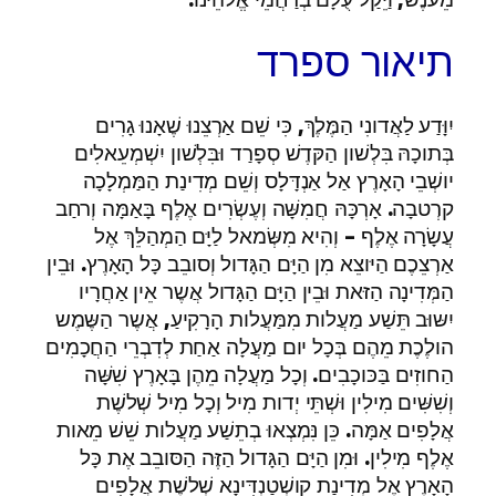
תיאור ספרד
יִוָּדַע לַאֲדונִי הַמֶּלֶךְ, כִּי שֵׁם אַרְצֵנוּ שֶׁאָנוּ גָרִים
בְּתוכָהּ בִּלְשׁון הַקּדֶשׁ סְפָרַד וּבִּלְשׁון יִשְׁמְעֵאלִים
יושְׁבֵי הָאָרֶץ אַל אַנְדָּלָס וְשֵׁם מְדִינַת הַמַּמְלָכָה
קרְטבָה. אָרְכָּהּ חֲמִשָּׁה וְעֶשְׂרִים אֶלֶף בָּאַמָּה וְרחַב
עֲשָׂרָה אֶלֶף – וְהִיא מִשְּׂמאל לַיָּם הַמְהַלֵּךְ אֶל
אַרְצֵכֶם הַיּוצֵא מִן הַיָּם הַגָּדול וְסובֵב כָּל הָאָרֶץ. וּבֵין
הַמְּדִינָה הַזּאת וּבֵין הַיָּם הַגָּדול אֲשֶר אֵין אַחֲרָיו
יִשּוּב תֵּשַׁע מַעֲלות מִמַּעֲלות הָרָקִיעַ, אֲשֶר הַשֶּמֶש
הולֶכֶת מֵהֶם בְּכָל יום מַעֲלָה אַחַת לְדִבְרֵי הַחֲכָמִים
הַחוזִים בַּכּוכָבִים. וְכָל מַעֲלָה מֵהֶן בָּאָרֶץ שִׁשָּׁה
וְשִׁשִּׁים מִילִין וּשְׁתֵּי יְדות מִיל וְכָל מִיל שְׁלשֶׁת
אֲלָפִים אַמָּה. כֵּן נִּמְצְאוּ בְתֵשַׁע מַעֲלות שֵׁשׁ מֵאות
אֶלֶף מִילִין. וּמִן הַיָּם הַגָּדול הַזֶּה הַסּובֵב אֶת כָּל
הָאָרֶץ אֶל מְדִינַת קושְׁטַנְדִּינָא שְׁלשֶׁת אֲלָפִים