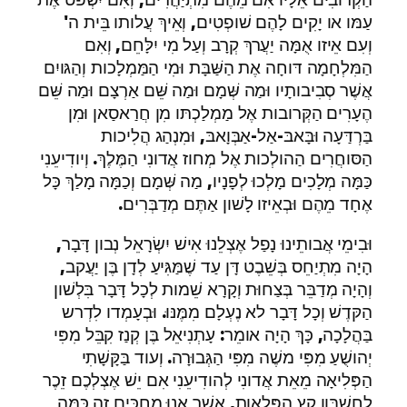
עַמּו או יָקִים לָהֶם שׁופְטִים, וְאֵיךְ עֲלותו בֵּית ה'
וְעִם אֵיזו אֻמָּה יַעֲרךְ קְרָב וְעַל מִי יִלָּחֵם, וְאִם
הַמִּלְחָמָה דּוחָה אֶת הַשַּׁבָּת וּמִי הַמַּמְלָכות וְהַגּויִם
אֲשֶׁר סְבִיבותָיו וּמַה שְּׁמָם וּמַה שֵּׁם אַרְצָם וּמַה שֵּׁם
הֶעָרִים הַקְּרובות אֶל מַמְלַכְתּו מִן חֲרַאסַאן וּמִן
בַּרְדַּעָה וּבָּאבּ-אַל-אַבְּוָאבּ, וּמִנְהַג הֲלִיכות
הַסּוחֲרִים הַהולְכות אֶל מְחוז אֲדונִי הַמֶּלֶךְ. וְיודִיעֵנִי
כַּמָּה מְלָכִים מָלְכוּ לְפָנָיו, מַה שְּׁמָם וְכַמָּה מָלַךְ כָּל
אֶחָד מֵהֶם וּבְאֵיזו לָשׁון אַתֶּם מְדַבְּרִים.
וּבִימֵי אֲבותֵינוּ נָפַל אֶצְלֵנוּ אִישׁ יִשְׂרָאֵל נְבון דָּבָר,
הָיָה מִתְיַחֵס בְּשֵׁבֶט דָּן עַד שֶׁמַּגִּיעַ לְדָן בֶּן יַעֲקב,
וְהָיָה מְדַבֵּר בְּצַחוּת וְקָרָא שֵׁמות לְכָל דָּבָר בִּלְשׁון
הַקּדֶשׁ וְכָל דָּבָר לא נֶעְלָם מִמֶּנּוּ. וּבְעָמְדו לִדְרש
בַּהֲלָכָה, כָּךְ הָיָה אומֵר: עָתְנִיאֵל בֶּן קְנַז קִבֵּל מִפִּי
יְהושֻׁעַ מִפִּי משֶׁה מִפִּי הַגְּבוּרָה. וְעוד בַּקָּשָׁתִי
הַפְּלִיאָה מֵאֵת אֲדונִי לְהודִיעֵנִי אִם יֵשׁ אֶצְלְכֶם זֵכֶר
לְחֶשְׁבּון קֵץ הַפְּלָאות, אֲשֶׁר אָנוּ מְחַכִּים זֶה כַּמָּה