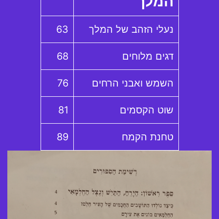
המלך
נעלי הזהב של המלך
63
דגים מלוחים
68
השמש ואבני הרחים
76
שוט הקסמים
81
טחנת הקמח
89