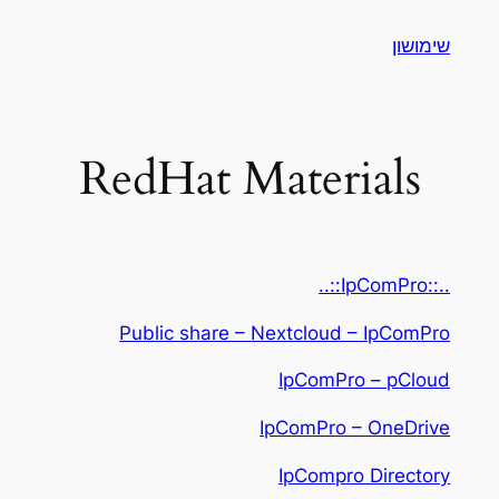
לדלג
שימושון
לתוכן
RedHat Materials
..::IpComPro::..
Public share – Nextcloud – IpComPro
IpComPro – pCloud
IpComPro – OneDrive
IpCompro Directory